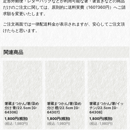
定形外郵便・レターパックなどが利用可能な箸・箸置きなどの商品
だけのご注文に関しては、原則的に送料実費（160?360円）へご請
求額を変更いたします。
ご注文画面では一律配送料金が表示されますが、安心してご注文頂
けたらと思います。
関連商品
箸蔵まつかん/箸/染め
箸蔵まつかん/箸/イッ
箸蔵まつかん/箸/菊唐
分け 橙/22.5cm
[
G-
チン/22.5cm
[
G-
草/22.5cm
[
G-
64307
]
64308
]
64310
]
1,800
円
(税別)
1,800
円
(税別)
1,800
円
(税別)
(
税込
:
1,980
円
)
(
税込
:
1,980
円
)
(
税込
:
1,980
円
)