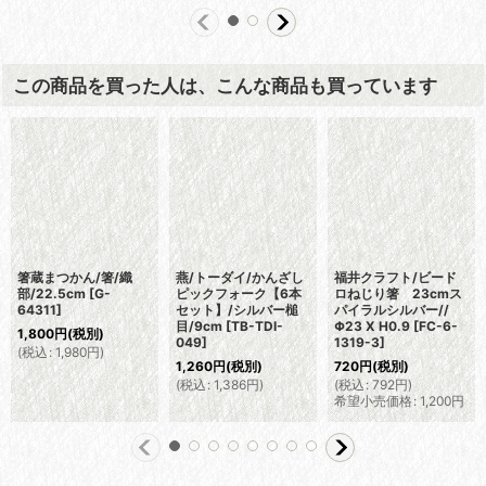
この商品を買った人は、こんな商品も買っています
箸蔵まつかん/箸/織
燕/トーダイ/かんざし
福井クラフト/ビード
部/22.5cm
[
G-
ピックフォーク【6本
ロねじり箸 23cmス
64311
]
セット】/シルバー槌
パイラルシルバー//
目/9cm
[
TB-TDI-
Φ23 X H0.9
[
FC-6-
1,800
円
(税別)
049
]
1319-3
]
(
税込
:
1,980
円
)
1,260
円
(税別)
720
円
(税別)
(
税込
:
1,386
円
)
(
税込
:
792
円
)
希望小売価格
:
1,200
円