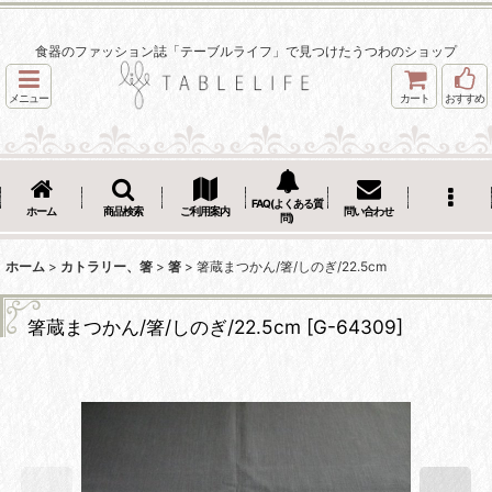
食器のファッション誌「テーブルライフ」で見つけたうつわのショップ
メニュー
カート
おすすめ
FAQ(よくある質
ホーム
商品検索
ご利用案内
問い合わせ
問)
ホーム
>
カトラリー、箸
>
箸
>
箸蔵まつかん/箸/しのぎ/22.5cm
箸蔵まつかん/箸/しのぎ/22.5cm
[
G-64309
]