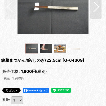
箸蔵まつかん/箸/しのぎ/22.5cm
[
G-64309
]
販売価格
:
1,800
円
(税別)
(
税込
:
1,980
円
)
Facebookでシェア
数量
: