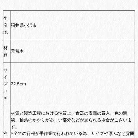
生
産
福井県小浜市
地
材
天然木
質
サ
イ
ズ
22.5cm
ｃ
ｍ
材質と製造工程における性質上、食器の表面の貫入、色の濃
淡、釉薬のかかりがあまい部分などが見られる場合がございま
す。
注
※全ての行程が手作業で行われている為、サイズや厚みなど雰囲