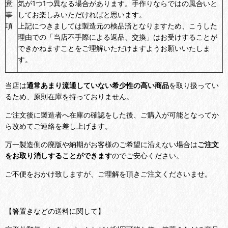
意
気が1つ1つ異なる場合があります。手作りならではの風合いと
事
してお楽しみいただければと思います。
項
上記につきましては製造元の検品済となりますため、こうした
理由での「当店不手際による返品、交換」はお受けすることが
できかねますことをご理解いただけますようお願いいたしま
す。
当店は
通常あまり流通していない希少性の高い商品
を取り扱ってい
るため、原則在庫を持っておりません。
ご注文後に製造者へ在庫の確認をした後、ご購入が可能となってか
ら改めてご連絡を差し上げます。
万一製造側の廃版や納期がお客様のご希望に沿えない場合は
ご注文
をお取り消しすることができます
のでご安心ください。
ご不便をおかけ致しますが、ご理解を頂きご注文くださいませ。
【箸置きなどの送料に関して】