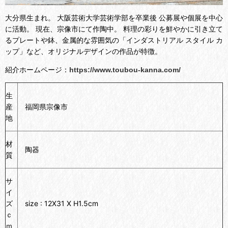
大分県生まれ。 大阪芸術大学芸術学部を卒業後 公募展や個展を中心
に活動。 現在、
宗像市にて作陶中。 料理の彩りを鮮やかに引き立て
るプレートや鉢、金属的な雰囲気の「インダストリアル スタイル カ
ップ」など、オリジナルデザインの作品が特徴。
紹介ホームページ：
https://www.toubou-kanna.com/
生
産
福岡県宗像市
地
材
陶器
質
サ
イ
ズ
size : 12X31 X H1.5cm
ｃ
ｍ