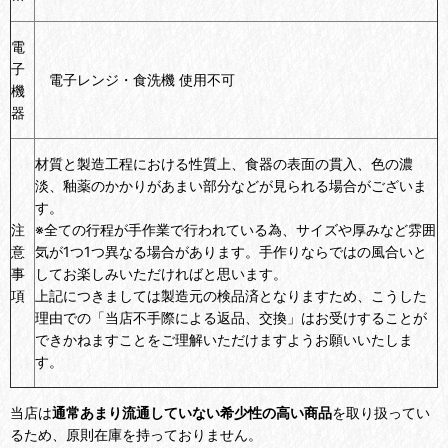
電
子
電子レンジ・食洗機 使用不可
機
器
材質と製造工程における性質上、食器の表面の貫入、色の濃
淡、釉薬のかかりがあまい部分などが見られる場合がございま
す。
注
※全ての行程が手作業で行われている為、サイズや厚みなど雰囲
意
気が1つ1つ異なる場合があります。手作りならではの風合いと
事
してお楽しみいただければと思います。
項
上記につきましては製造元の検品済となりますため、こうした
理由での「当店不手際による返品、交換」はお受けすることが
できかねますことをご理解いただけますようお願いいたしま
す。
当店は
通常あまり流通していない希少性の高い商品
を取り扱ってい
るため、原則在庫を持っておりません。