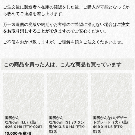
ご注文後に製造者へ在庫の確認をした後、ご購入が可能となってか
ら改めてご連絡を差し上げます。
万一製造側の廃版や納期がお客様のご希望に沿えない場合は
ご注文
をお取り消しすることができます
のでご安心ください。
ご不便をおかけ致しますが、ご理解を頂きご注文くださいませ。
この商品を買った人は、こんな商品も買っています
陶房かん
陶房かん
陶房かんな/丸デザー
な/bowl（LL）/黒/
な/bowl（S）/チタン
トプレート（大）/黒/
Φ26 X H9
[
FTK-028
]
青/Φ13.5 X H4
[
FTK-
Φ19 X H1.5
[
FTK-
023
]
030
]
10,000
円
(税別)