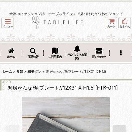
食器のファッション誌「テーブルライフ」で見つけたうつわのショップ
メニュー
カート
おすすめ
FAQ(よくある質
ホーム
商品検索
ご利用案内
問い合わせ
問)
ホーム
>
食器
>
和モダン
>
陶房かんな/角プレート//12X31 X H1.5
陶房かんな/角プレート//12X31 X H1.5
[
FTK-011
]