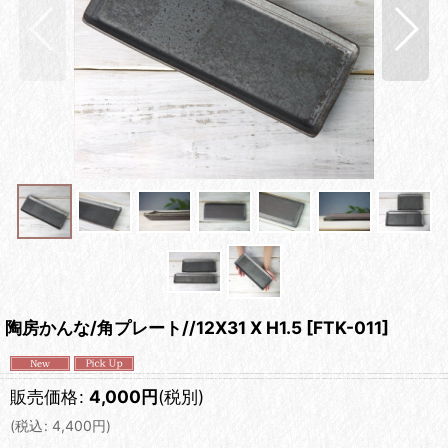
陶房かんな/角プレート//12X31 X H1.5
[
FTK-011
]
販売価格
:
4,000
円
(税別)
(
税込
:
4,400
円
)