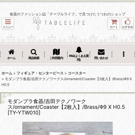
食器のファッション誌「テーブルライフ」で見つけたうつわのショップ
メニュー
カート
おすすめ
FAQ(よくある質
ホーム
商品検索
ご利用案内
問い合わせ
問)
ホーム
>
フィギュア・センターピース
>
コースター
>
モダンプラ食器/吉田テクノワークス/ornament/Coaster【2枚入】/Brass/Φ9 X
H0.5
モダンプラ食器/吉田テクノワーク
ス/ornament/Coaster【2枚入】/Brass/Φ9 X H0.5
[
TY-YTW010
]