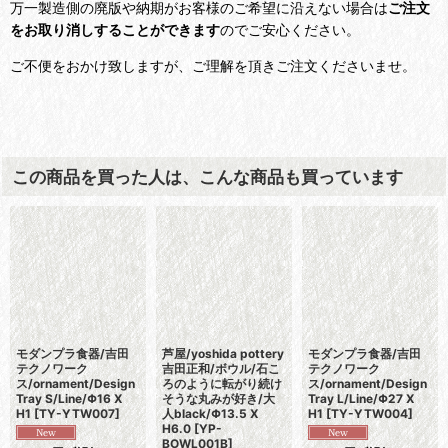
万一製造側の廃版や納期がお客様のご希望に沿えない場合は
ご注文
をお取り消しすることができます
のでご安心ください。
ご不便をおかけ致しますが、ご理解を頂きご注文くださいませ。
この商品を買った人は、こんな商品も買っています
モダンプラ食器/吉田
芦屋/yoshida pottery
モダンプラ食器/吉田
テクノワーク
吉田正和/ボウル/石こ
テクノワーク
ス/ornament/Design
ろのように転がり続け
ス/ornament/Design
Tray S/Line/Φ16 X
そうな丸みが好き/大
Tray L/Line/Φ27 X
H1
[
TY-YTW007
]
人black/Φ13.5 X
H1
[
TY-YTW004
]
H6.0
[
YP-
BOWL001B
]