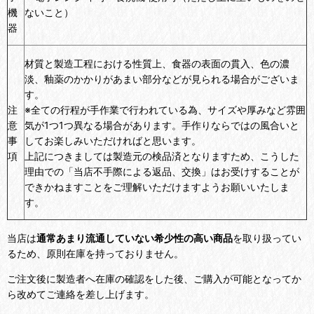
機
ないこと）
器
材質と製造工程における性質上、食器の表面の貫入、色の濃
淡、釉薬のかかりがあまい部分などが見られる場合がございま
す。
注
※全ての行程が手作業で行われている為、サイズや厚みなど雰囲
意
気が1つ1つ異なる場合があります。手作りならではの風合いと
事
してお楽しみいただければと思います。
項
上記につきましては製造元の検品済となりますため、こうした
理由での「当店不手際による返品、交換」はお受けすることが
できかねますことをご理解いただけますようお願いいたしま
す。
当店は
通常あまり流通していない希少性の高い商品
を取り扱ってい
るため、原則在庫を持っておりません。
ご注文後に製造者へ在庫の確認をした後、ご購入が可能となってか
ら改めてご連絡を差し上げます。