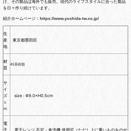
け、その製品は海外でも販売。現代のライフスタイルに合った製品
を日々作り続けています。
紹介ホームページ：
https://www.yoshida-tw.co.jp/
生
産
東京都墨田区
地
材
AS系樹脂
質
サ
イ
ズ
size : Φ9.0
×
H0.5cm
ｃ
ｍ
電
子
電子レンジ 不可・食洗機 使用可（ただし上に重いものをのせ