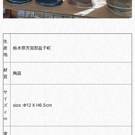
生
産
栃木県芳賀郡益子町
地
材
陶器
質
サ
イ
ズ
size :Φ12 X H6.5cm
ｃ
ｍ
電