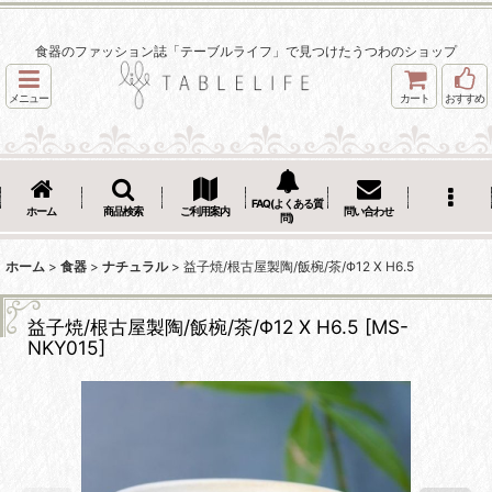
食器のファッション誌「テーブルライフ」で見つけたうつわのショップ
メニュー
カート
おすすめ
FAQ(よくある質
ホーム
商品検索
ご利用案内
問い合わせ
問)
ホーム
>
食器
>
ナチュラル
>
益子焼/根古屋製陶/飯椀/茶/Φ12 X H6.5
益子焼/根古屋製陶/飯椀/茶/Φ12 X H6.5
[
MS-
NKY015
]