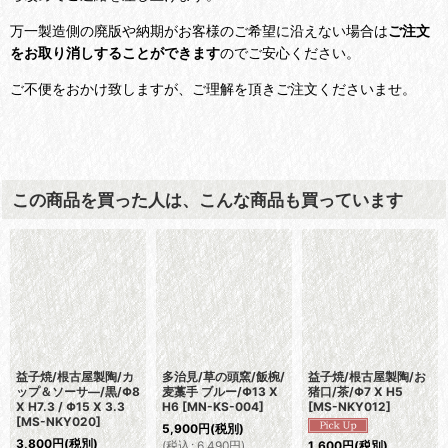
万一製造側の廃版や納期がお客様のご希望に沿えない場合は
ご注文
をお取り消しすることができます
のでご安心ください。
ご不便をおかけ致しますが、ご理解を頂きご注文くださいませ。
この商品を買った人は、こんな商品も買っています
益子焼/根古屋製陶/カ
多治見/草の頭窯/飯椀/
益子焼/根古屋製陶/お
ップ＆ソーサ―/黒/Φ8
麦藁手 ブルー/Φ13 X
猪口/茶/Φ7 X H5
X H7.3 / Φ15 X 3.3
H6
[
MN-KS-004
]
[
MS-NKY012
]
[
MS-NKY020
]
5,900
円
(税別)
3,800
円
(税別)
(
税込
:
6,490
円
)
1,600
円
(税別)