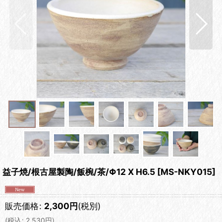
益子焼/根古屋製陶/飯椀/茶/Φ12 X H6.5
[
MS-NKY015
]
販売価格
:
2,300
円
(税別)
(
税込
:
2,530
円
)