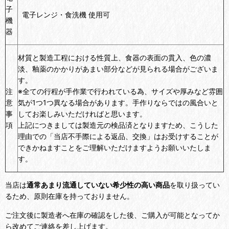
子
電子レンジ・食洗機 使用可
機
器
材質と製造工程における性質上、食器の表面の貫入、色の濃
淡、釉薬のかかりがあまい部分などが見られる場合がございま
す。
注
※全ての行程が手作業で行われている為、サイズや厚みなど雰囲
意
気が1つ1つ異なる場合があります。手作りならではの風合いと
事
してお楽しみいただければと思います。
項
上記につきましては製造元の検品済となりますため、こうした
理由での「当店不手際による返品、交換」はお受けすることが
できかねますことをご理解いただけますようお願いいたしま
す。
当店は
通常あまり流通していない希少性の高い商品
を取り扱ってい
るため、原則在庫を持っておりません。
ご注文後に製造者へ在庫の確認をした後、ご購入が可能となってか
ら改めてご連絡を差し上げます。