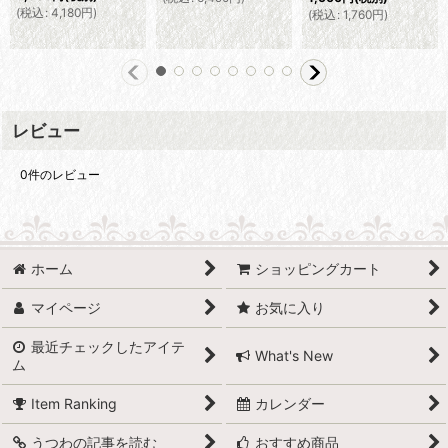
(
税込
:
4,180
円
)
(
税込
:
1,760
円
)
レビュー
0
件のレビュー
ホーム
ショッピングカート
マイページ
お気に入り
最近チェックしたアイテ
What's New
ム
Item Ranking
カレンダー
うつわの記事を読む
おすすめ商品