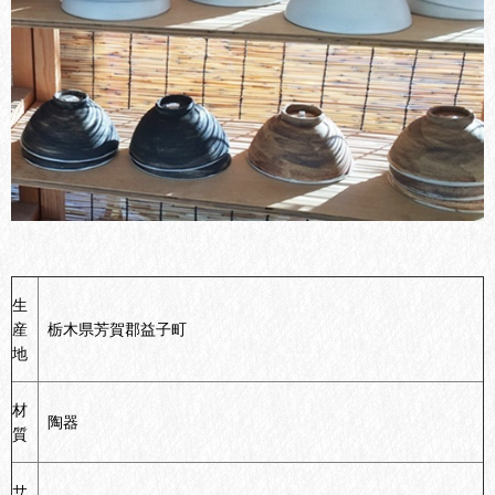
生
産
栃木県芳賀郡益子町
地
材
陶器
質
サ