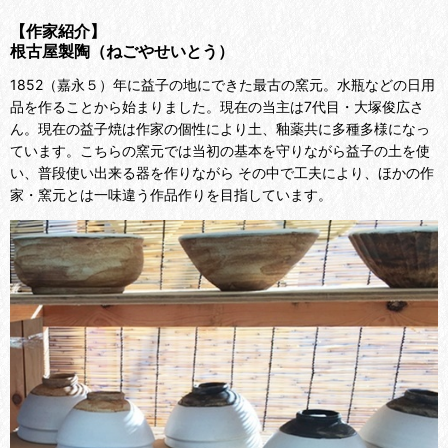
【作家紹介】
根古屋製陶（ねごやせいとう）
1852
（嘉永５）年に益子の地にできた最古の窯元。水瓶などの日用
品を作ることから始まりました。現在の当主は7代目・
大塚俊広さ
ん。現在の益子焼は作家の個性により土、釉薬共に多種多様になっ
ています。こちらの窯元では当初の基本を守りながら益子の土を使
い、普段使い出来る器を作りながら その中で工夫により、ほかの作
家・窯元とは一味違う作品作りを目指しています。