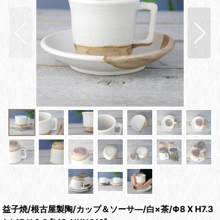
益子焼/根古屋製陶/カップ＆ソーサ―/白×茶/Φ8 X H7.3