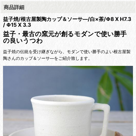
商品詳細
益子焼/根古屋製陶カップ＆ソーサ―/白×茶/Φ8 X H7.3
/ Φ15 X 3.3
益子・最古の窯元が創るモダンで使い勝手
の良いうつわ
益子焼の伝統を受け継ぎながら、モダンで使い勝手のよい根古屋製
陶さんのカップ＆ソーサ―をご紹介致します。