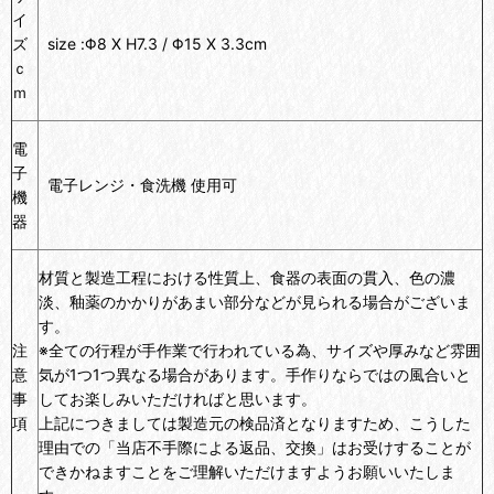
イ
ズ
size :Φ8 X H7.3 / Φ15 X 3.3cm
ｃ
ｍ
電
子
電子レンジ・食洗機 使用可
機
器
材質と製造工程における性質上、食器の表面の貫入、色の濃
淡、釉薬のかかりがあまい部分などが見られる場合がございま
す。
注
※全ての行程が手作業で行われている為、サイズや厚みなど雰囲
意
気が1つ1つ異なる場合があります。手作りならではの風合いと
事
してお楽しみいただければと思います。
項
上記につきましては製造元の検品済となりますため、こうした
理由での「当店不手際による返品、交換」はお受けすることが
できかねますことをご理解いただけますようお願いいたしま