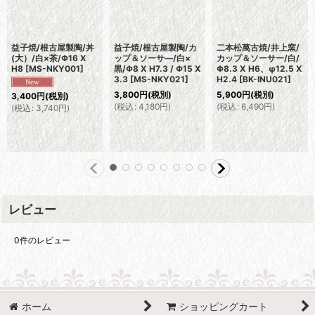
益子焼/根古屋製陶/丼
益子焼/根古屋製陶/カ
二本松萬古焼/井上窯/
(大）/白×茶/Φ16 X
ップ＆ソーサ―/白×
カップ＆ソーサー/白/
H8
[
MS-NKY001
]
黒/Φ8 X H7.3 / Φ15 X
Φ8.3 X H6、φ12.5 X
3.3
[
MS-NKY021
]
H2.4
[
BK-INU021
]
3,800
円
(税別)
5,900
円
(税別)
3,400
円
(税別)
(
税込
:
4,180
円
)
(
税込
:
6,490
円
)
(
税込
:
3,740
円
)
レビュー
0
件のレビュー
ホーム
ショッピングカート