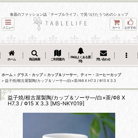
食器のファッション誌「テーブルライフ」で見つけたうつわのショップ
メニュー
カート
おすすめ
FAQ(よくある質
ホーム
商品検索
ご利用案内
問い合わせ
問)
ホーム
>
グラス・カップ
>
カップ＆ソーサー、ティー・コーヒーカップ
>
益子焼/根古屋製陶/カップ＆ソーサ―/白×茶/Φ8 X H7.3 / Φ15 X 3.3
益子焼/根古屋製陶/カップ＆ソーサ―/白×茶/Φ8 X
H7.3 / Φ15 X 3.3
[
MS-NKY019
]