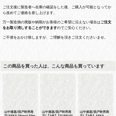
ご注文後に製造者へ在庫の確認をした後、ご購入が可能となってか
ら改めてご連絡を差し上げます。
万一製造側の廃版や納期がお客様のご希望に沿えない場合は
ご注文
をお取り消しすることができます
のでご安心ください。
ご不便をおかけ致しますが、ご理解を頂きご注文くださいませ。
この商品を買った人は、こんな商品も買っています
山中漆器/我戸幹男商
山中漆器/我戸幹男商
山中漆器/我戸幹男商
店/AEKA Object Slim
店/【3色】TSUMUGI
店/【3色】AEKA