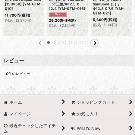
[150×50]
[
YM-GTM-
一汁三菜/Φ12.5 X
SlimBowl（L）/
010
]
12.4
[
YM-GTM-016
]
Φ12.3 X 7.5
[
YM-
GTM-021
]
11,700
円
(税別)
5,600
円
(税別)
(
税込
:
12,870
円
)
29,200
円
(税別)
(
税込
:
6,160
円
)
(
税込
:
32,120
円
)
レビュー
0
件のレビュー
ホーム
ショッピングカート
マイページ
お気に入り
最近チェックしたアイテ
What's New
ム