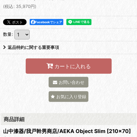
(
税込
:
35,970
円
)
Facebookでシェア
数量
:
返品特約に関する重要事項
カートに入れる
お問い合わせ
お気に入り登録
商品詳細
山中漆器/我戸幹男商店/AEKA Object Slim [210×70]