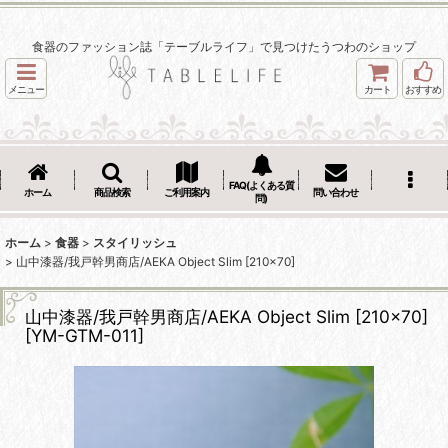
食器のファッション誌「テーブルライフ」で見つけたうつわのショップ
メニュー
カート
おすすめ
FAQ(よくある質
ホーム
商品検索
ご利用案内
問い合わせ
問)
ホーム
>
食器
>
スタイリッシュ
>
山中漆器/我戸幹男商店/AEKA Object Slim [210×70]
山中漆器/我戸幹男商店/AEKA Object Slim [210×70]
[
YM-GTM-011
]