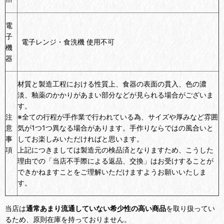
電
子
電子レンジ・食洗機 使用不可
機
器
材質と製造工程における性質上、食器の表面の貫入、色の濃
淡、釉薬のかかりがあまい部分などが見られる場合がございま
す。
注
※全ての行程が手作業で行われている為、サイズや厚みなど雰囲
意
気が1つ1つ異なる場合があります。手作りならではの風合いと
事
してお楽しみいただければと思います。
項
上記につきましては製造元の検品済となりますため、こうした
理由での「当店不手際による返品、交換」はお受けすることが
できかねますことをご理解いただけますようお願いいたしま
す。
当店は
通常あまり流通していない希少性の高い商品
を取り扱ってい
るため、原則在庫を持っておりません。