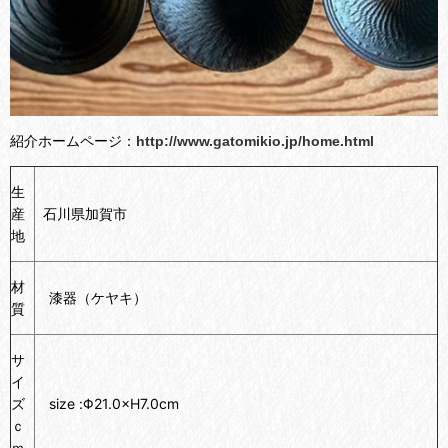
紹介ホームページ：
http://www.gatomikio.jp/home.html
生
産
石川県加賀市
地
材
漆器（ケヤキ）
質
サ
イ
ズ
size :Φ21.0×H7.0cm
ｃ
ｍ