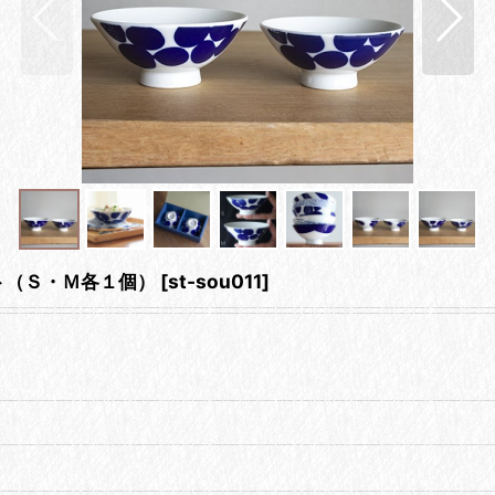
セット（Ｓ・Ｍ各１個）
[
st-sou011
]