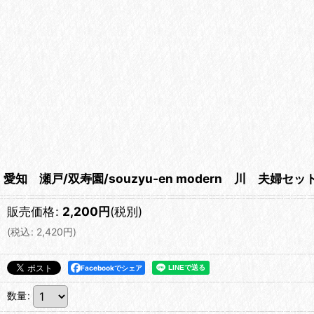
愛知 瀬戸/双寿園/souzyu-en modern 川 夫婦
販売価格
:
2,200
円
(税別)
(
税込
:
2,420
円
)
Facebookでシェア
数量
: