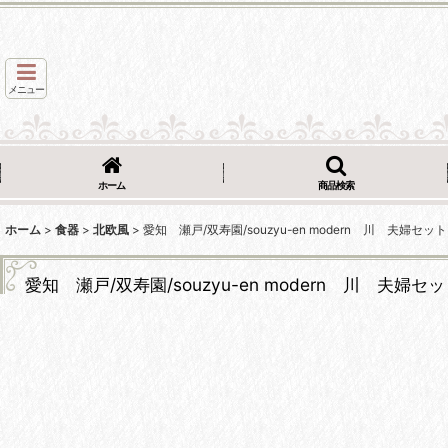
メニュー
ホーム
商品検索
ホーム
>
食器
>
北欧風
>
愛知 瀬戸/双寿園/souzyu-en modern 川 夫婦セ
愛知 瀬戸/双寿園/souzyu-en modern 川 夫婦