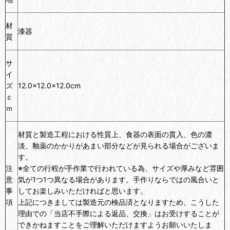
材
漆器
質
サ
イ
ズ
12.0×12.0×12.0cm
ｃ
ｍ
材質と製造工程における性質上、食器の表面の貫入、色の濃
淡、釉薬のかかりがあまい部分などが見られる場合がございま
す。
注
※全ての行程が手作業で行われている為、サイズや厚みなど雰囲
意
気が1つ1つ異なる場合があります。手作りならではの風合いと
事
してお楽しみいただければと思います。
項
上記につきましては製造元の検品済となりますため、こうした
理由での「当店不手際による返品、交換」はお受けすることが
できかねますことをご理解いただけますようお願いいたしま