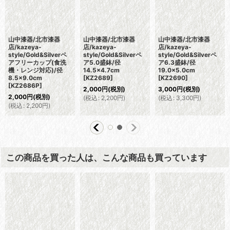
山中漆器/北市漆器
山中漆器/北市漆器
山中漆器/北市漆器
店/kazeya-
店/kazeya-
店/kazeya-
style/Gold&Silverペ
style/Gold&Silverペ
style/Gold&Silverペ
アフリーカップ(食洗
ア5.0盛鉢/径
ア6.3盛鉢/径
機・レンジ対応)/径
14.5×4.7cm
19.0×5.0cm
8.5×9.0cm
[
KZ2689
]
[
KZ2690
]
[
KZ2686P
]
2,000
円
(税別)
3,000
円
(税別)
2,000
円
(税別)
(
税込
:
2,200
円
)
(
税込
:
3,300
円
)
(
税込
:
2,200
円
)
この商品を買った人は、こんな商品も買っています