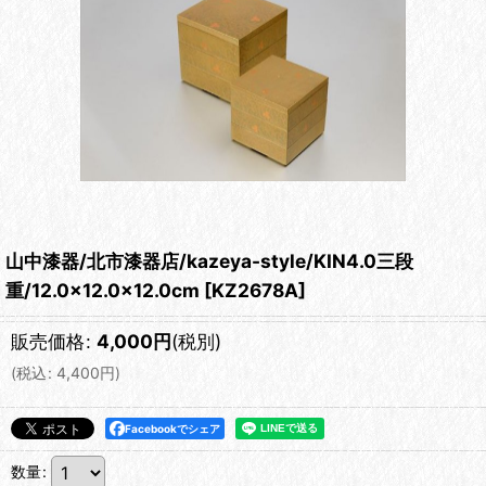
山中漆器/北市漆器店/kazeya-style/KIN4.0三段
重/12.0×12.0×12.0cm
[
KZ2678A
]
販売価格
:
4,000
円
(税別)
(
税込
:
4,400
円
)
Facebookでシェア
数量
: