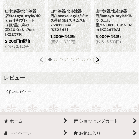
山中漆器/北市漆器
山中漆器/北市漆器
山中漆器/北市漆器
店/kazeya-style/40
店/kazeya-style/チェ
店/kazeya-style/KIN
ｃｍ小判プレート
ス茶筒(銀)スリム/径
５.0三段
（銀/黒）麻の
7.2×11.0cm
重/15.0×15.0×15.0c
葉/40.0×31.7cm
[
KZ2545
]
m
[
KZ2679A
]
[
KZ2579
]
1,200
円
(税別)
5,000
円
(税別)
2,200
円
(税別)
(
税込
:
1,320
円
)
(
税込
:
5,500
円
)
(
税込
:
2,420
円
)
レビュー
0
件のレビュー
ホーム
ショッピングカート
マイページ
お気に入り