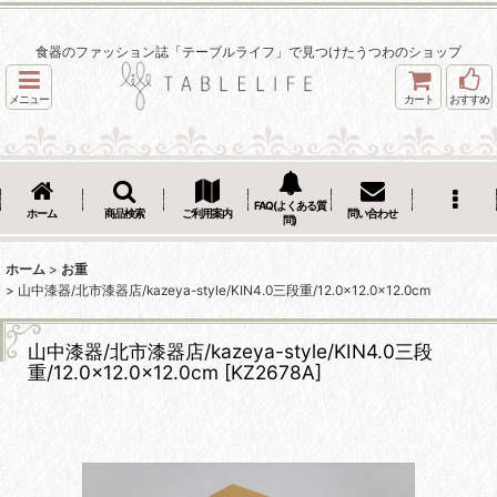
食器のファッション誌「テーブルライフ」で見つけたうつわのショップ
メニュー
カート
おすすめ
FAQ(よくある質
ホーム
商品検索
ご利用案内
問い合わせ
問)
ホーム
>
お重
>
山中漆器/北市漆器店/kazeya-style/KIN4.0三段重/12.0×12.0×12.0cm
山中漆器/北市漆器店/kazeya-style/KIN4.0三段
重/12.0×12.0×12.0cm
[
KZ2678A
]