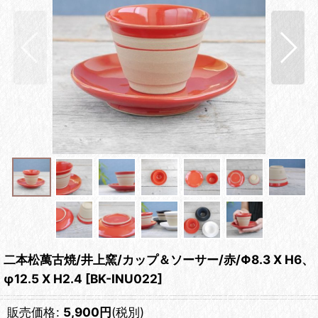
二本松萬古焼/井上窯/カップ＆ソーサー/赤/Φ8.3 X H6、
φ12.5 X H2.4
[
BK-INU022
]
販売価格
:
5,900
円
(税別)