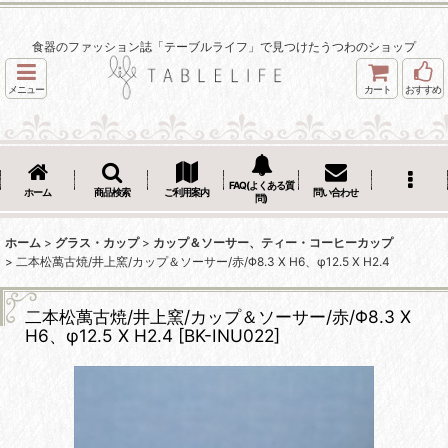
食器のファッション誌「テーブルライフ」で見つけたうつわのショップ
メニュー
カート
おすすめ
FAQ(よくある質
ホーム
商品検索
ご利用案内
問い合わせ
問)
ホーム
>
グラス・カップ
>
カップ＆ソーサー、ティー・コーヒーカップ
>
二本松萬古焼/井上窯/カップ＆ソーサー/赤/Φ8.3 X H6、φ12.5 X H2.4
二本松萬古焼/井上窯/カップ＆ソーサー/赤/Φ8.3 X
H6、φ12.5 X H2.4
[
BK-INU022
]