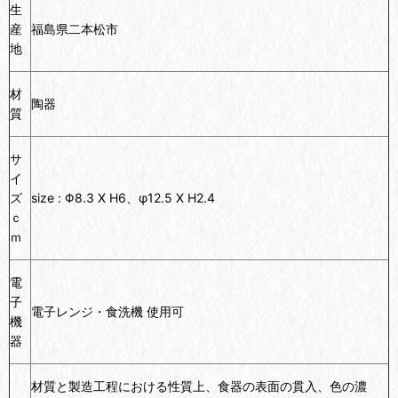
生
産
福島県二本松市
地
材
陶器
質
サ
イ
ズ
size : Φ8.3 X H6、φ12.5 X H2.4
ｃ
ｍ
電
子
電子レンジ・食洗機 使用可
機
器
材質と製造工程における性質上、食器の表面の貫入、色の濃