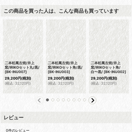
この商品を買った人は、こんな商品も買っています
二本松萬古焼/井上
二本松萬古焼/井上
二本松萬古焼/井上
窯/IRIKOセット丸/黒/
窯/IRIKOセット角/黒/
窯/IRIKOセット角/
[
BK-INU007
]
[
BK-INU003
]
白〜黒/
[
BK-INU002
]
29,200
円
(税別)
29,200
円
(税別)
29,200
円
(税別)
(
税込
:
32,120
円
)
(
税込
:
32,120
円
)
(
税込
:
32,120
円
)
レビュー
0
件のレビュー