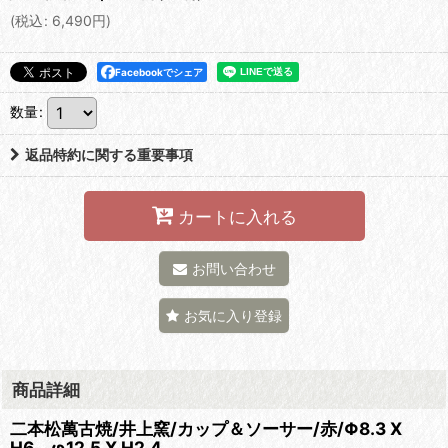
(
税込
:
6,490
円
)
Facebookでシェア
数量
:
返品特約に関する重要事項
カートに入れる
お問い合わせ
お気に入り登録
商品詳細
二本松萬古焼/井上窯/カップ＆ソーサー/赤/Φ8.3 X
H6、φ12.5 X H2.4