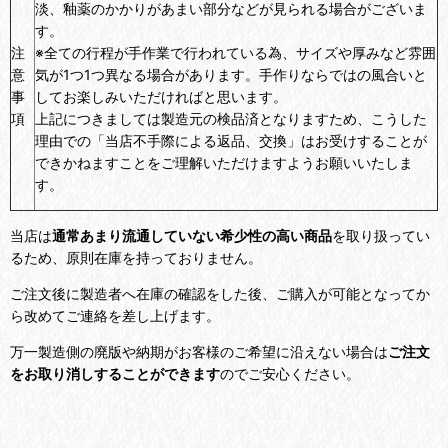
淡、釉薬のかかりがあまい部分などが見られる場合がございま
す。
注
※全ての行程が手作業で行われている為、サイズや厚みなど雰囲
意
気が1つ1つ異なる場合があります。手作りならではの風合いと
事
してお楽しみいただければと思います。
項
上記につきましては製造元の検品済となりますため、こうした
理由での「当店不手際による返品、交換」はお受けすることが
できかねますことをご理解いただけますようお願いいたしま
す。
当店は
通常あまり流通していない希少性の高い商品
を取り扱ってい
るため、原則在庫を持っておりません。
ご注文後に製造者へ在庫の確認をした後、ご購入が可能となってか
ら改めてご連絡を差し上げます。
万一製造側の廃版や納期がお客様のご希望に沿えない場合は
ご注文
をお取り消しすることができます
のでご安心ください。