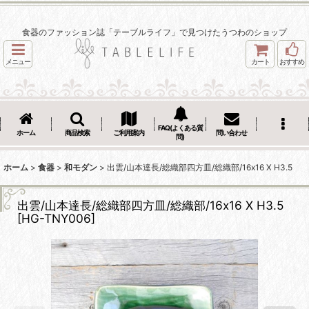
食器のファッション誌「テーブルライフ」で見つけたうつわのショップ
メニュー
カート
おすすめ
FAQ(よくある質
ホーム
商品検索
ご利用案内
問い合わせ
問)
ホーム
>
食器
>
和モダン
>
出雲/山本達長/総織部四方皿/総織部/16x16 X H3.5
出雲/山本達長/総織部四方皿/総織部/16x16 X H3.5
[
HG-TNY006
]