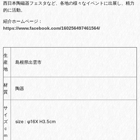
西日本陶磁器フェスタなど、各地の様々なイベントに出展し、精力
的に活動。
紹介ホームページ：
https://www.facebook.com/160256497461564/
生
産
島根県出雲市
地
材
陶器
質
サ
イ
ズ
size : φ16X H3.5cm
ｃ
ｍ