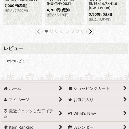
[
HG-TNY003
]
皿/16×14.7×H1.6
7,000
円
(税別)
[
SW-TP008
]
4,700
円
(税別)
(
税込
:
7,700
円
)
3,500
円
(税別)
(
税込
:
5,170
円
)
(
税込
:
3,850
円
)
レビュー
0
件のレビュー
ホーム
ショッピングカート
マイページ
お気に入り
最近チェックしたアイテ
What's New
ム
Item Ranking
カレンダー