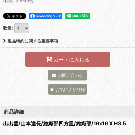
(
税込
:
3,850
円
)
Facebookでシェア
数量
:
返品特約に関する重要事項
カートに入れる
お問い合わせ
お気に入り登録
商品詳細
出出雲/山本達長/総織部四方皿/総織部/16x16 X H3.5