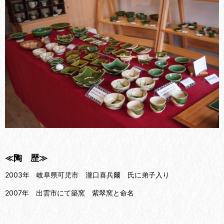
≪陶 歴≫
2003年 岐阜県可児市 瀧口喜兵爾 氏に弟子入り
2007年 出雲市にて築窯 紫翠窯と命名