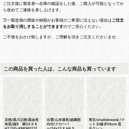
ご注文後に製造者へ在庫の確認をした後、ご購入が可能となってか
ら改めてご連絡を差し上げます。
万一製造側の廃版や納期がお客様のご希望に沿えない場合は
ご注文
をお取り消しすることができます
のでご安心ください。
ご不便をおかけ致しますが、ご理解を頂きご注文くださいませ。
この商品を買った人は、こんな商品も買っています
京焼/黒川正樹/黒金長
出雲/山本達長/総織部
東京/studiobwanji /マ
角皿/縦9 横33.5 X
向付/クローバ
ット 白磁 約16cm 皿
H2
[
SG-KRKW023
]
ー/14x13 X H4.5
モクレン