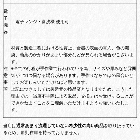
電
子
電子レンジ・食洗機 使用可
機
器
材質と製造工程における性質上、食器の表面の貫入、色の濃
淡、釉薬のかかりがあまい部分などが見られる場合がございま
す。
注
※全ての行程が手作業で行われている為、サイズや厚みなど雰囲
意
気が1つ1つ異なる場合があります。手作りならではの風合いと
事
してお楽しみいただければと思います。
項
上記につきましては製造元の検品済となりますため、こうした
理由での「当店不手際による返品、交換」はお受けすることが
できかねますことをご理解いただけますようお願いいたしま
す。
当店は
通常あまり流通していない希少性の高い商品
を取り扱ってい
るため、原則在庫を持っておりません。