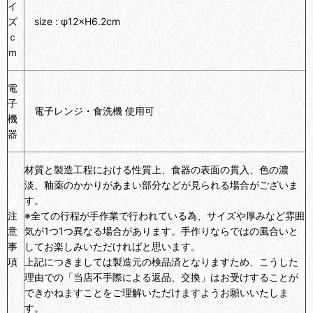
イ
ズ
size : φ12×H6.2cm
ｃ
ｍ
電
子
電子レンジ・食洗機 使用可
機
器
材質と製造工程における性質上、食器の表面の貫入、色の濃
淡、釉薬のかかりがあまい部分などが見られる場合がございま
す。
注
※全ての行程が手作業で行われている為、サイズや厚みなど雰囲
意
気が1つ1つ異なる場合があります。手作りならではの風合いと
事
してお楽しみいただければと思います。
項
上記につきましては製造元の検品済となりますため、こうした
理由での「当店不手際による返品、交換」はお受けすることが
できかねますことをご理解いただけますようお願いいたしま
す。