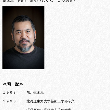
≪陶 歴≫
１９６８ 旭川生まれ
１９９３ 北海道東海大学芸術工学部卒業
渓雪窯にて高橋武志氏に師事