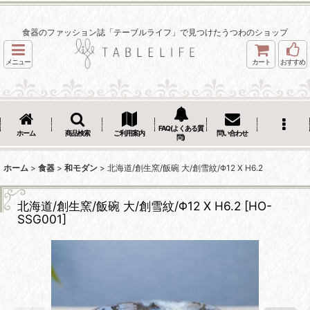
食器のファッション誌「テーブルライフ」で見つけたうつわのショップ
メニュー
カート
おすすめ
FAQ(よくある質
ホーム
商品検索
ご利用案内
問い合わせ
問)
ホーム
>
食器
>
和モダン
>
北海道/創生窯/飯碗 大/創雪紋/Φ12 X H6.2
北海道/創生窯/飯碗 大/創雪紋/Φ12 X H6.2
[
HO-
SSG001
]