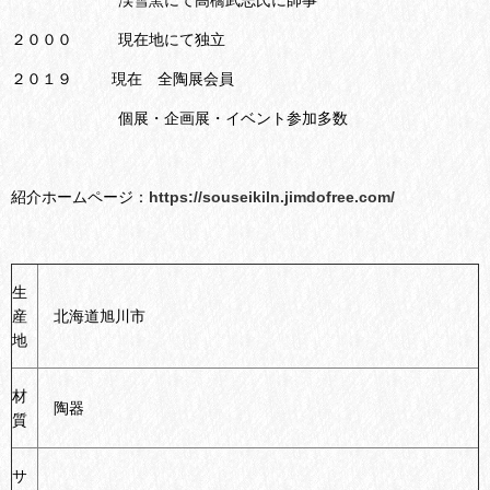
２０００ 現在地にて独立
２０１９ 現在 全陶展会員
個展・企画展・イベント参加多数
紹介ホームページ：
https://souseikiln.jimdofree.com/
生
産
北海道旭川市
地
材
陶器
質
サ