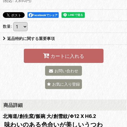
(
税込
:
3,850
円
)
Facebookでシェア
数量
:
返品特約に関する重要事項
カートに入れる
お問い合わせ
お気に入り登録
商品詳細
北海道/創生窯/飯碗 大/創雪紋/Φ12 X H6.2
味わいのある色合いが美しいうつわ