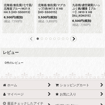
北海道/創生窯/七寸皿/
北海道/創生窯/マグカ
九谷焼/虚空蔵窯/いっ
北海道ブルー/Φ21 X
ップ/赤/Φ7.5 X H8
ぷく碗/爛漫【ブル
H4.5
[
HO-SSG013
]
[
HO-SSG015
]
ー】/Φ10 X H8
[
KU_KOK015
]
6,500
円
(税別)
3,500
円
(税別)
6,500
円
(税別)
(
税込
:
7,150
円
)
(
税込
:
3,850
円
)
(
税込
:
7,150
円
)
レビュー
0
件のレビュー
ホーム
ショッピングカート
マイページ
お気に入り
最近チェックしたアイテ