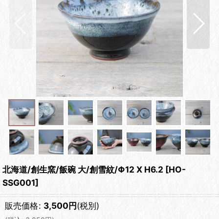
北海道/創生窯/飯碗 大/創雪紋/Φ12 X H6.2
[
HO-
SSG001
]
販売価格
:
3,500
円
(税別)