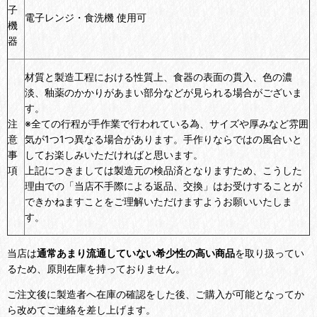
子
電子レンジ・食洗機 使用可
機
器
材質と製造工程における性質上、食器の表面の貫入、色の濃
淡、釉薬のかかりがあまい部分などが見られる場合がございま
す。
注
※全ての行程が手作業で行われている為、サイズや厚みなど雰囲
意
気が1つ1つ異なる場合があります。手作りならではの風合いと
事
してお楽しみいただければと思います。
項
上記につきましては製造元の検品済となりますため、こうした
理由での「当店不手際による返品、交換」はお受けすることが
できかねますことをご理解いただけますようお願いいたしま
す。
当店は
通常あまり流通していない希少性の高い商品
を取り扱ってい
るため、原則在庫を持っておりません。
ご注文後に製造者へ在庫の確認をした後、ご購入が可能となってか
ら改めてご連絡を差し上げます。