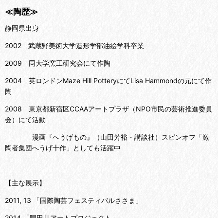
≪陶歴≫
静岡県出身
2002 武蔵野美術大学造形学部油絵学科卒業
2009 同大学窯工研究会にて作陶
2004 英ロンドンMaze Hill PotteryにてLisa Hammondの元にて作
陶
2008 東京都新宿区CCAAアートプラザ（NPO市民の芸術推進委員
会）にて活動
漫画『へうげもの』（山田芳裕・講談社）スピンオフ「激
陶者集団へうげ十作」としても活躍中
【主な展示】
2011, 13 「国際陶芸フェスティバルささま」
2014 「隅田川アートプロジェクト」