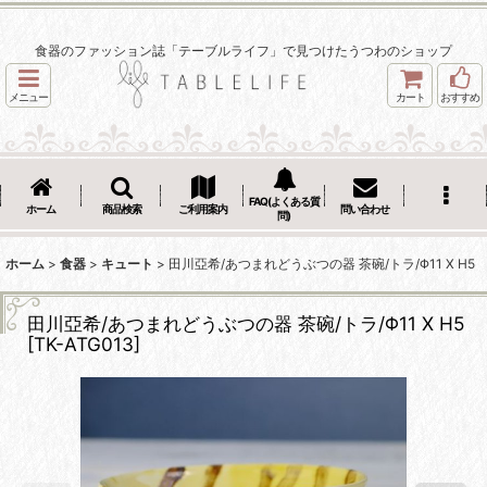
食器のファッション誌「テーブルライフ」で見つけたうつわのショップ
メニュー
カート
おすすめ
FAQ(よくある質
ホーム
商品検索
ご利用案内
問い合わせ
問)
ホーム
>
食器
>
キュート
>
田川亞希/あつまれどうぶつの器 茶碗/トラ/Φ11 X H5
田川亞希/あつまれどうぶつの器 茶碗/トラ/Φ11 X H5
[
TK-ATG013
]