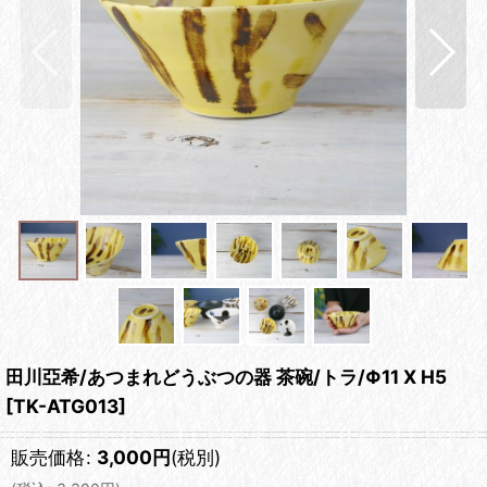
田川亞希/あつまれどうぶつの器 茶碗/トラ/Φ11 X H5
[
TK-ATG013
]
販売価格
:
3,000
円
(税別)