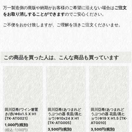
万一製造側の廃版や納期がお客様のご希望に沿えない場合は
ご注文
をお取り消しすることができます
のでご安心ください。
ご不便をおかけ致しますが、ご理解を頂きご注文くださいませ。
この商品を買った人は、こんな商品も買っています
田川亞希/ワイン箸置
田川亞希/あつまれど
田川亞希/あつまれど
き/赤/Φ6x1.5 X H1
うぶつの器 長皿/黒ヒ
うぶつの器 花皿/黒ヒ
[
TK-ATG021
]
ョウ/Φ10x24 X H1
ョウ/Φ19 X H1.5
[
TK-
[
TK-ATG005
]
ATG010
]
1,000
円
(税別)
3,500
円
(税別)
3,500
円
(税別)
(
税込
:
1,100
円
)