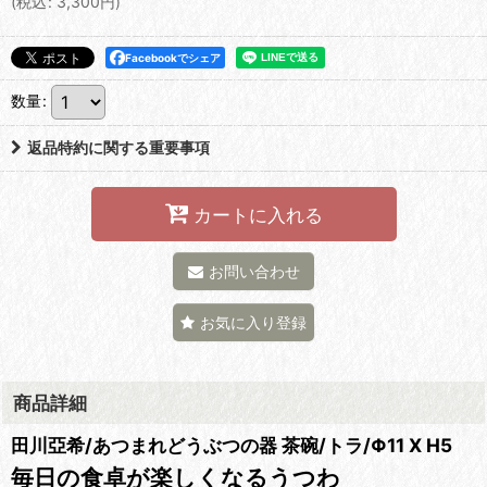
(
税込
:
3,300
円
)
Facebookでシェア
数量
:
返品特約に関する重要事項
カートに入れる
お問い合わせ
お気に入り登録
商品詳細
田川亞希/あつまれどうぶつの器 茶碗/トラ/Φ11 X H5
毎日の食卓が楽しくなるうつわ