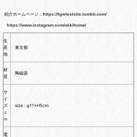
紹介ホームページ：
https://tgwtestsite.tumblr.com/
https://www.instagram.com/akkihome/
生
産
東京都
地
材
陶磁器
質
サ
イ
ズ
size : φ11×H5cm
ｃ
ｍ
電