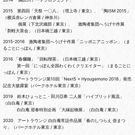
2015 第四回「天祭 一〇八」（増上寺 / 東京）、 「陶ISM 2015」
（横浜赤レンガ倉庫 / 神奈川）
個展（下北沢織部 / 東京）、 激陶者集団へうげ十作展
「剽軽大茶会」（日本橋三越 / 東京）
2015-2016 激陶者集団へうげ十作展「ニッポニアニッポン」（ま
るごとにっぽん / 東京）
2016 「春爛麺」「回転喫茶」（日本橋三越 / 東京）
第一回「にっぽん全国わくわくクリエイター」（まるごとに
っぽん / 東京）
アートラウンジ第10回「Next5 × Hyougemono 2018」発売
記念大披露宴（パークホテル東京 / 東京）
2019 鈴木ひょっとこ・田川亞希 二人展「ハイブリッド風流」
（白白庵 / 東京）
白白庵 迎春特別企画 「大縁起物展」（白白庵 / 東京）
2020 アートラウンジ 白白庵常設作品展「春のしつらえ 壺まつ
り」（パークホテル東京 / 東京）