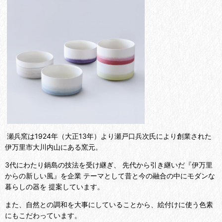
瀬兵窯は1924年（大正13年）より瀬戸口兵次氏により創業された
伊万里市大川内山にある窯元。
3代
にわたり鍋島の技法を受け継ぎ、 先代から引き継いだ『伊万里
からの新しい風』を企業 テーマとして昔と今の融合の中にモダンな
暮らしの器を 提案しています。
また、自然との調和を大事にしていることから、絵付けに使う色素
にもこだわっています。