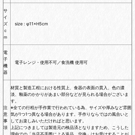
サ
イ
ズ
size : φ11×H5cm
ｃ
ｍ
電
子
電子レンジ・使用不可／食洗機 使用可
機
器
材質と製造工程における性質上、食器の表面の貫入、色の濃
淡、釉薬のかかりがあまい部分などが見られる場合がございま
す。
注
※全ての行程が手作業で行われている為、サイズや厚みなど雰囲
意
気が1つ1つ異なる場合があります。手作りならではの風合いと
事
してお楽しみいただければと思います。
項
上記につきましては製造元の検品済となりますため、こうした
理由での「当店不手際による返品、交換」はお受けすることが