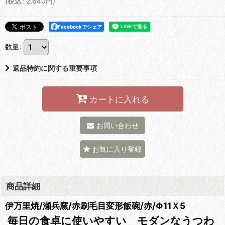
(
税込
:
2,640
円
)
Facebookでシェア
数量
:
返品特約に関する重要事項
カートに入れる
お問い合わせ
お気に入り登録
商品詳細
伊万里焼/瀬兵窯/赤刷毛目変形飯碗/赤/Φ11Ｘ5
毎日の食卓に使いやすい モダンなうつわ