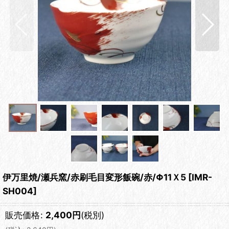
伊万里焼/瀬兵窯/赤刷毛目変形飯碗/赤/Φ11Ｘ5
[
IMR-
SH004
]
販売価格
:
2,400
円
(税別)