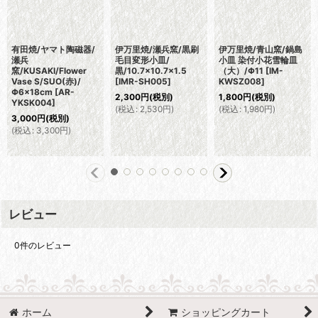
有田焼/ヤマト陶磁器/
伊万里焼/瀬兵窯/黒刷
伊万里焼/青山窯/鍋島
瀬兵
毛目変形小皿/
小皿 染付小花雪輪皿
窯/KUSAKI/Flower
黒/10.7×10.7×1.5
（大）/Φ11
[
IM-
Vase S/SUO(赤)/
[
IMR-SH005
]
KWSZ008
]
Φ6×18cm
[
AR-
2,300
円
(税別)
1,800
円
(税別)
YKSK004
]
(
税込
:
2,530
円
)
(
税込
:
1,980
円
)
3,000
円
(税別)
(
税込
:
3,300
円
)
レビュー
0
件のレビュー
ホーム
ショッピングカート