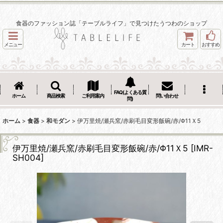
食器のファッション誌「テーブルライフ」で見つけたうつわのショップ
メニュー
カート
おすすめ
FAQ(よくある質
ホーム
商品検索
ご利用案内
問い合わせ
問)
ホーム
>
食器
>
和モダン
>
伊万里焼/瀬兵窯/赤刷毛目変形飯碗/赤/Φ11Ｘ5
伊万里焼/瀬兵窯/赤刷毛目変形飯碗/赤/Φ11Ｘ5
[
IMR-
SH004
]