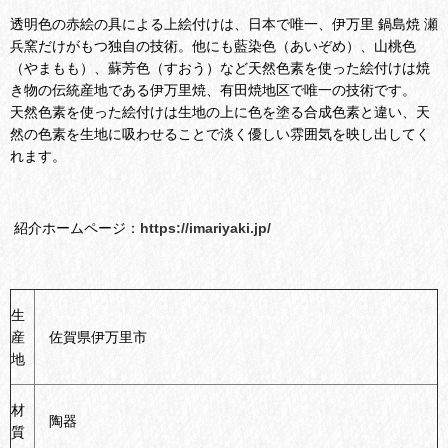
透明色の赤絵の具による上絵付けは、日本で唯一、伊万里 鍋島焼 瀬
兵窯だけがもつ独自の技術。他にも藍染色（あいぞめ）、山桃色
（やまもも）、蘇芳色（すおう）など天然色素を使った絵付けは焼
き物の伝統産地である伊万里焼、有田焼地区で唯一の技術です。
天然色素を使った絵付けは生地の上に色を塗る合成色素と違い、天
然の色素を生地に吸わせることで淡く優しい雰囲気を映し出してく
れます。
紹介ホームページ：
https://imariyaki.jp/
生
産
佐賀県伊万里市
地
材
陶器
質