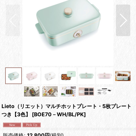
Lieto（リエット）マルチホットプレート・5枚プレート
つき【3色】
[
BOE70－WH/BL/PK
]
販売価格
:
12,800
円
(税別)