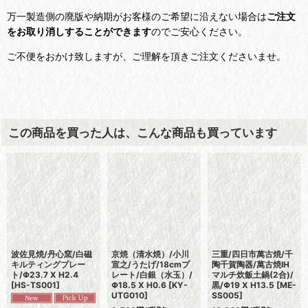
万一製造側の廃版や納期がお客様のご希望に沿えない場合は
ご注文
をお取り消しすることができます
のでご安心ください。
ご不便をおかけ致しますが、ご理解を頂きご注文くださいませ。
この商品を買った人は、こんな商品も買っています
丸三安田瓦/TSUKIシ
波佐見焼/丹心窯/フラ
丸三安田瓦/TSUKIシ
リーズ/Flat plate
ットプレート/Φ17.9 X
リーズ/Plate 150//
300//Φ30
[
NG-
H2
[
HS-TS002
]
Φ14.6
[
NG-TSK001
]
TSK005
]
2,400
円
(税別)
(
税込
:
2,640
円
)
4,900
円
(税別)