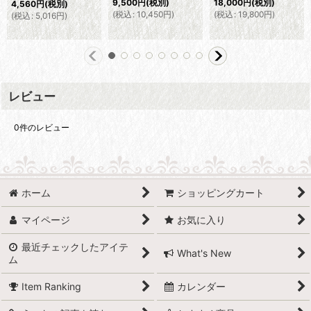
18,000
円
(税別)
(
税込
:
5,390
円
)
(
税込
:
19,800
円
)
レビュー
0
件のレビュー
ホーム
ショッピングカート
マイページ
お気に入り
最近チェックしたアイテ
What's New
ム
Item Ranking
カレンダー