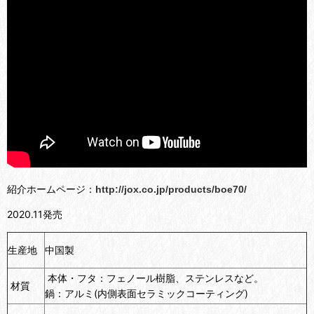
紹介ホームページ：
http://jox.co.jp/products/boe70/
2020.11発売
生産地
中国製
本体・フタ：フェノール樹脂、ステンレスなど。
材質
鍋：アルミ(内側表面セラミックコーティング)