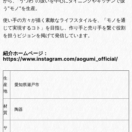
がら、"うつわ"の扱いを中心にダイニングやキッチンで扱
う"モノ"を生産。
使い手の方々が描く素敵なライフスタイルを、「モノを通
じて実現するコト」を目指し、作り手と売り手を繋ぐ役割
を担うビジョンを掲げて発信しています。
紹介ホームページ：
https://www.instagram.com/aogumi_official/
生
産
愛知県瀬戸市
地
材
陶器
質
サ