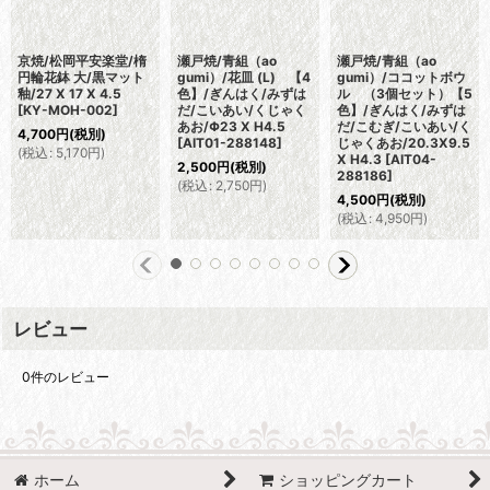
京焼/松岡平安楽堂/楕
瀬戸焼/青組（ao
瀬戸焼/青組（ao
円輪花鉢 大/黒マット
gumi）/花皿 (L) 【4
gumi）/ココットボウ
釉/27 X 17 X 4.5
色】/ぎんはく/みずは
ル （3個セット）【5
[
KY-MOH-002
]
だ/こいあい/くじゃく
色】/ぎんはく/みずは
あお/Φ23 X H4.5
だ/こむぎ/こいあい/く
4,700
円
(税別)
[
AIT01-288148
]
じゃくあお/20.3X9.5
(
税込
:
5,170
円
)
X H4.3
[
AIT04-
2,500
円
(税別)
288186
]
(
税込
:
2,750
円
)
4,500
円
(税別)
(
税込
:
4,950
円
)
レビュー
0
件のレビュー
ホーム
ショッピングカート