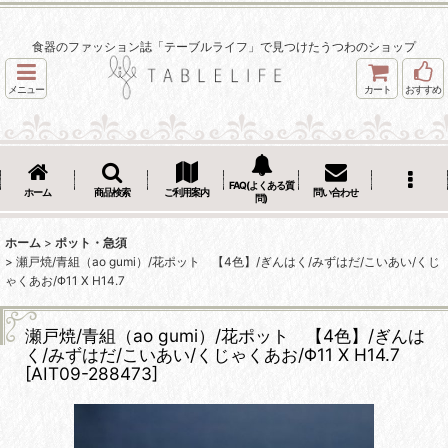
食器のファッション誌「テーブルライフ」で見つけたうつわのショップ
メニュー
カート
おすすめ
FAQ(よくある質
ホーム
商品検索
ご利用案内
問い合わせ
問)
ホーム
>
ポット・急須
>
瀬戸焼/青組（ao gumi）/花ポット 【4色】/ぎんはく/みずはだ/こいあい/くじ
ゃくあお/Φ11 X H14.7
瀬戸焼/青組（ao gumi）/花ポット 【4色】/ぎんは
く/みずはだ/こいあい/くじゃくあお/Φ11 X H14.7
[
AIT09-288473
]