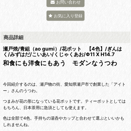
お問い合わせ
お気に入り登録
商品詳細
瀬戸焼/青組（ao gumi）/花ポット 【4色】/ぎんは
く/みずはだ/こいあい/くじゃくあお/Φ11 X H14.7
和食にも洋食にもあう モダンなうつわ
今回紹介するのは、瀬戸物の街、愛知県瀬戸市で創業した「アイト
ー」さんのうつわ。
つまみが花の形になっている花ポットです。ティーポットとしては
もちろん、日本茶用に急須としても使えます。
色は全部で4色。手持ちの湯呑やカップと合わせて選ぶといいかも
しれませんね。