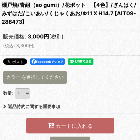
瀬戸焼/青組（ao gumi）/花ポット 【4色】/ぎんはく/
みずはだ/こいあい/くじゃくあお/Φ11 X H14.7
[
AIT09-
288473
]
販売価格
:
3,000
円
(税別)
(
税込
:
3,300
円
)
Facebookでシェア
カラー
を選択してください
数量
:
返品特約に関する重要事項
カートに入れる