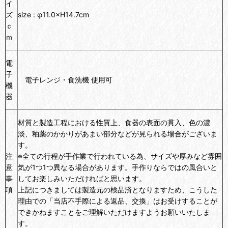
イ
ズ
size : φ11.0×H14.7cm
ｃ
ｍ
電
子
電子レンジ・食洗機 使用可
機
器
材質と製造工程における性質上、食器の表面の貫入、色の濃
淡、釉薬のかかりがあまい部分などが見られる場合がございま
す。
注
※全ての行程が手作業で行われている為、サイズや厚みなど雰囲
意
気が1つ1つ異なる場合があります。手作りならではの風合いと
事
してお楽しみいただければと思います。
項
上記につきましては製造元の検品済となりますため、こうした
理由での「当店不手際による返品、交換」はお受けすることが
できかねますことをご理解いただけますようお願いいたしま
す。