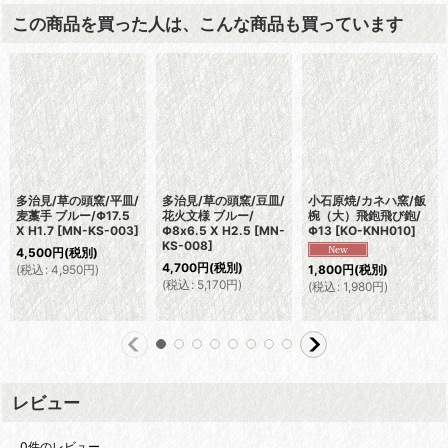
この商品を買った人は、こんな商品も買っています
多治見/草の頭窯/平皿/
多治見/草の頭窯/豆皿/
小石原焼/カネハ窯/飯
麦藁手 ブルー/Φ17.5
花火文様 ブルー/
椀（大）飛鉋飛び鉋/
X H1.7
[
MN-KS-003
]
Φ8x6.5 X H2.5
[
MN-
Φ13
[
KO-KNH010
]
KS-008
]
4,500
円
(税別)
4,700
円
(税別)
(
税込
:
4,950
円
)
1,800
円
(税別)
(
税込
:
5,170
円
)
(
税込
:
1,980
円
)
レビュー
0
件のレビュー