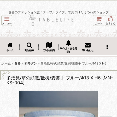
食器のファッション誌「テーブルライフ」で見つけたうつわのショップ
メニュー
カート
おすすめ
FAQ(よくある質
ホーム
商品検索
ご利用案内
問い合わせ
問)
ホーム
>
食器
>
和モダン
>
多治見/草の頭窯/飯椀/麦藁手 ブルー/Φ13 X H6
多治見/草の頭窯/飯椀/麦藁手 ブルー/Φ13 X H6
[
MN-
KS-004
]