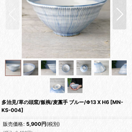
多治見/草の頭窯/飯椀/麦藁手 ブルー/Φ13 X H6
[
MN-
KS-004
]
販売価格
:
5,900
円
(税別)