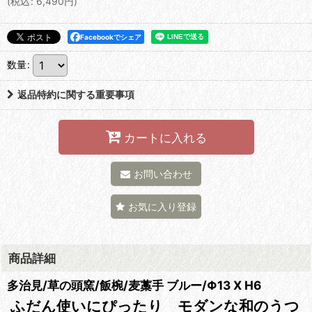
(
税込
:
6,490
円
)
Facebookでシェア
数量
:
返品特約に関する重要事項
カートに入れる
お問い合わせ
お気に入り登録
商品詳細
多治見/草の頭窯/飯椀/麦藁手 ブルー/Φ13 X H6
ふだん使いにぴったり モダンな和のうつ