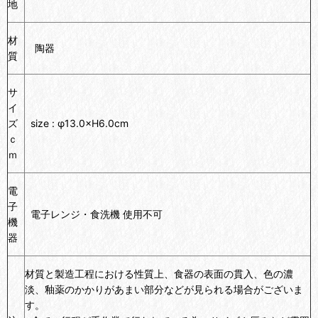
地
材
陶器
質
サ
イ
ズ
size : φ13.0×H6.0cm
ｃ
ｍ
電
子
電子レンジ・食洗機 使用不可
機
器
材質と製造工程における性質上、食器の表面の貫入、色の濃
淡、釉薬のかかりがあまい部分などが見られる場合がございま
す。