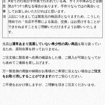
注
※全ての行程が手作業で行われている為、サイズや厚みなど雰囲
意
気が1つ1つ異なる場合があります。手作りならではの風合いと
事
してお楽しみいただければと思います。
項
上記につきましては製造元の検品済となりますため、こうした
理由での「当店不手際による返品、交換」はお受けすることが
できかねますことをご理解いただけますようお願いいたしま
す。
当店は
通常あまり流通していない希少性の高い商品
を取り扱ってい
るため、原則在庫を持っておりません。
ご注文後に製造者へ在庫の確認をした後、ご購入が可能となってか
ら改めてご連絡を差し上げます。
万一製造側の廃版や納期がお客様のご希望に沿えない場合は
ご注文
をお取り消しすることができます
のでご安心ください。
ご不便をおかけ致しますが、ご理解を頂きご注文くださいませ。