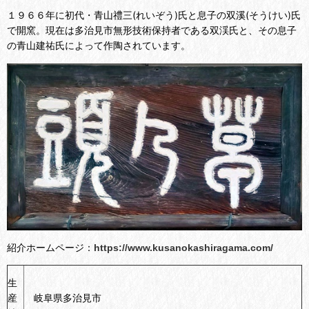
１９６６年に初代・青山禮三(れいぞう)氏と息子の双溪(そうけい)氏
で開窯。現在は
多治見市無形技術保持者である双渓氏と、その息子
の青山建祐氏によって作陶されています。
紹介ホームページ：
https://www.kusanokashiragama.com/
生
産
岐阜県多治見市