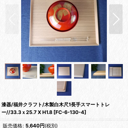
漆器/福井クラフト/木製白木尺1長手スマートトレ
ー//33.3ｘ25.7 X H1.8
[
FC-6-130-4
]
販売価格
:
5,640
円
(税別)