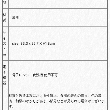
地
材
漆器
質
サ
イ
ズ
size :33.3ｘ25.7 X H1.8cm
ｃ
ｍ
電
子
電子レンジ・食洗機 使用不可
機
器
材質と製造工程における性質上、食器の表面の貫入、色の濃
淡、釉薬のかかりがあまい部分などが見られる場合がございま
す。