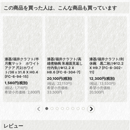
この商品を買った人は、こんな商品も買っています
漆器/福井クラフト/半
漆器/福井クラフト/高
漆器/福井クラフト/利
月敷マット ホワイト
雄煮物椀 朱扇面見返し
休碗 黒二枚//Φ12.2
アクア 尺2/ホワイ
付内朱//Φ12.2 X
X H9.7
[
FC-6-302-
ト/36ｘ31.6 X H0.4
H8.6
[
FC-6-304-7
]
11
]
[
FC-6-94-15
]
20,100
円
(税別)
12,300
円
(税別)
1,560
円
(税別)
(
税込
:
22,110
円
)
(
税込
:
13,530
円
)
(
税込
:
1,716
円
)
希望小売価格
:
希望小売価格
:
希望小売価格
:
2,600
円
33,500
円
20,500
円
レビュー