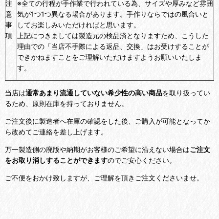
注
※全ての行程が手作業で行われている為、サイズや厚みなど雰囲
意
気が1つ1つ異なる場合があります。手作りならではの風合いと
事
してお楽しみいただければと思います。
項
上記につきましては製造元の検品済となりますため、こうした
理由での「当店不手際による返品、交換」はお受けすることが
できかねますことをご理解いただけますようお願いいたしま
す。
当店は
通常あまり流通していない希少性の高い商品
を取り扱ってい
るため、原則在庫を持っておりません。
ご注文後に製造者へ在庫の確認をした後、ご購入が可能となってか
ら改めてご連絡を差し上げます。
万一製造側の廃版や納期がお客様のご希望に沿えない場合は
ご注文
をお取り消しすることができます
のでご安心ください。
ご不便をおかけ致しますが、ご理解を頂きご注文くださいませ。