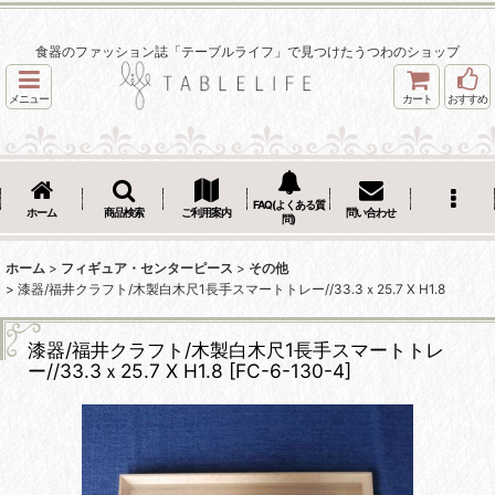
食器のファッション誌「テーブルライフ」で見つけたうつわのショップ
メニュー
カート
おすすめ
FAQ(よくある質
ホーム
商品検索
ご利用案内
問い合わせ
問)
ホーム
>
フィギュア・センターピース
>
その他
>
漆器/福井クラフト/木製白木尺1長手スマートトレー//33.3ｘ25.7 X H1.8
漆器/福井クラフト/木製白木尺1長手スマートトレ
ー//33.3ｘ25.7 X H1.8
[
FC-6-130-4
]