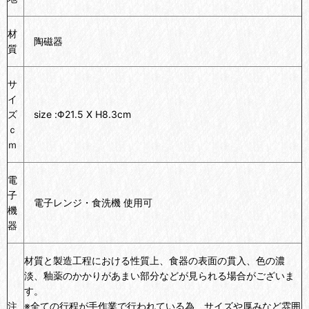
材
陶磁器
質
サ
イ
ズ
size :Φ21.5 X H8.3cm
ｃ
ｍ
電
子
電子レンジ・食洗機 使用可
機
器
材質と製造工程における性質上、食器の表面の貫入、色の濃
淡、釉薬のかかりがあまい部分などが見られる場合がございま
す。
注
※全ての行程が手作業で行われている為、サイズや厚みなど雰囲