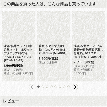
この商品を買った人は、こんな商品も買っています
漆器/福井クラフト/半
萩焼/松光山栄光/白
漆器/福井クラフト/高
月敷マット ホワイト
釉 しのぎ丼/Φ16.8
雄煮物椀 朱扇面見返し
アクア 尺2/ホワイ
X H9.1cm
[
M-4001
]
付内朱//Φ12.2 X
ト/36ｘ31.6 X H0.4
H8.6
[
FC-6-304-7
]
3,500
円
(税別)
[
FC-6-94-15
]
20,100
円
(税別)
(
税込
:
3,850
円
)
1,560
円
(税別)
(
税込
:
22,110
円
)
(
税込
:
1,716
円
)
希望小売価格
:
希望小売価格
:
2,600
円
33,500
円
レビュー