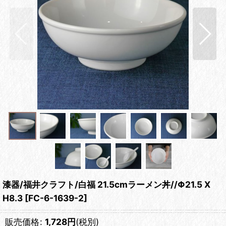
漆器/福井クラフト/白福 21.5cmラーメン丼//Φ21.5 X
H8.3
[
FC-6-1639-2
]
販売価格
:
1,728
円
(税別)