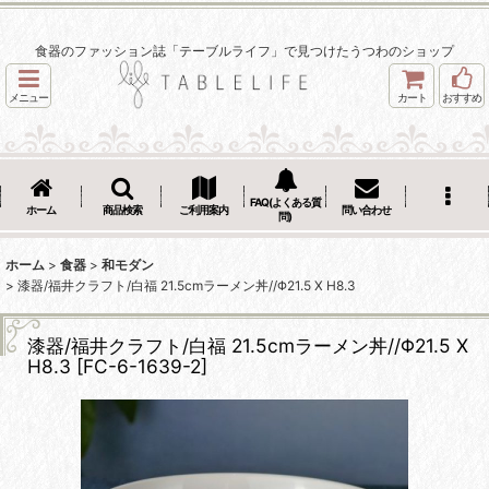
食器のファッション誌「テーブルライフ」で見つけたうつわのショップ
メニュー
カート
おすすめ
FAQ(よくある質
ホーム
商品検索
ご利用案内
問い合わせ
問)
ホーム
>
食器
>
和モダン
>
漆器/福井クラフト/白福 21.5cmラーメン丼//Φ21.5 X H8.3
漆器/福井クラフト/白福 21.5cmラーメン丼//Φ21.5 X
H8.3
[
FC-6-1639-2
]