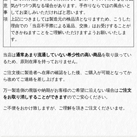
意
気が1つ1つ異なる場合があります。手作りならではの風合いと
事
してお楽しみいただければと思います。
項
上記につきましては製造元の検品済となりますため、こうした
理由での「当店不手際による返品、交換」はお受けすることが
できかねますことをご理解いただけますようお願いいたしま
す。
当店は
通常あまり流通していない希少性の高い商品
を取り扱ってい
るため、原則在庫を持っておりません。
ご注文後に製造者へ在庫の確認をした後、ご購入が可能となってか
ら改めてご連絡を差し上げます。
万一製造側の廃版や納期がお客様のご希望に沿えない場合は
ご注文
をお取り消しすることができます
のでご安心ください。
ご不便をおかけ致しますが、ご理解を頂きご注文くださいませ。