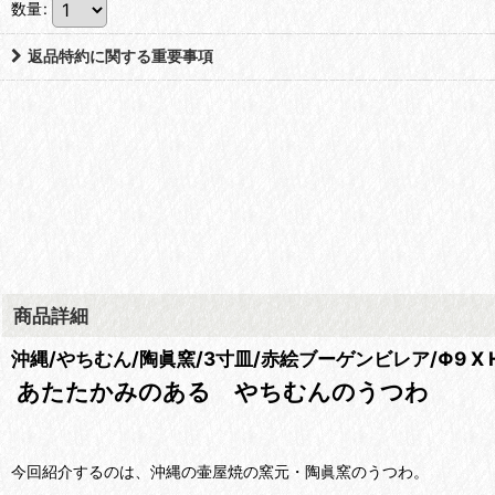
数量
:
返品特約に関する重要事項
商品詳細
沖縄/やちむん/陶眞窯/3寸皿/赤絵ブーゲンビレア/Φ9 X 
あたたかみのある やちむんのうつわ
今回紹介するのは、沖縄の壷屋焼の窯元・陶眞窯のうつわ。