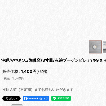
沖縄/やちむん/陶眞窯/3寸皿/赤絵ブーゲンビレア/Φ9 X H
販売価格
:
1,400
円
(税別)
(
税込
:
1,540
円
)
次回入荷（不定期）までお待ちいただきます
Facebookでシェア