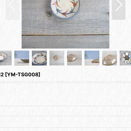
2
[
YM-TSG008
]