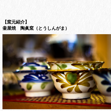
【窯元紹介】
壷屋焼 陶眞窯（とうしんがま）