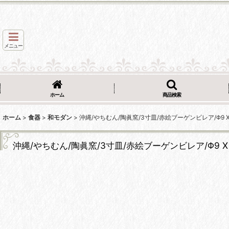
メニュー
ホーム
商品検索
ホーム
>
食器
>
和モダン
>
沖縄/やちむん/陶眞窯/3寸皿/赤絵ブーゲンビレア/Φ9 X
沖縄/やちむん/陶眞窯/3寸皿/赤絵ブーゲンビレア/Φ9 X 