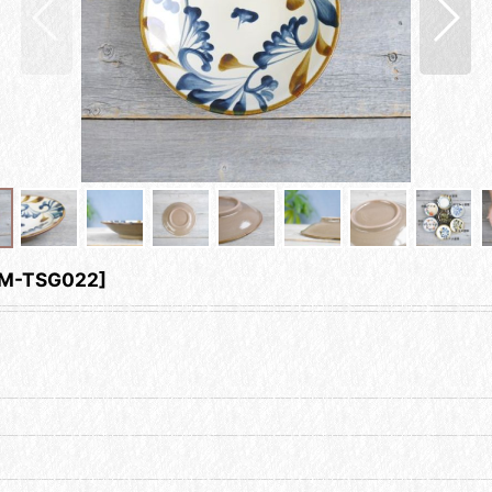
M-TSG022
]