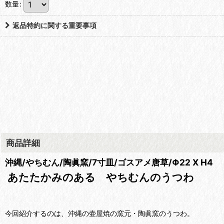
数量
:
返品特約に関する重要事項
商品詳細
沖縄/やちむん/陶眞窯/7寸皿/ゴスアメ唐草/Φ22 X H4
あたたかみのある やちむんのうつわ
今回紹介するのは、沖縄の壷屋焼の窯元・陶眞窯のうつわ。