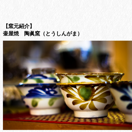
【窯元紹介】
壷屋焼 陶眞窯（とうしんがま）