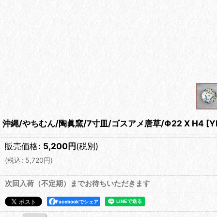
沖縄/やちむん/陶眞窯/7寸皿/ゴスアメ唐草/Φ22 X H4
[
Y
販売価格
:
5,200
円
(税別)
(
税込
:
5,720
円
)
次回入荷（不定期）までお待ちいただきます
Facebookでシェア