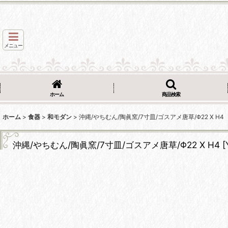
メニュー
ホーム
商品検索
ホーム
>
食器
>
和モダン
>
沖縄/やちむん/陶眞窯/7寸皿/ゴスアメ唐草/Φ22 X H4
沖縄/やちむん/陶眞窯/7寸皿/ゴスアメ唐草/Φ22 X H4
[