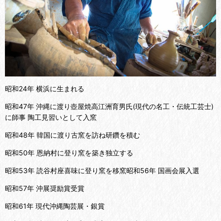
昭和24年 横浜に生まれる
昭和47年 沖縄に渡り壺屋焼高江洲育男氏(現代の名工・伝統工芸士)
に師事 陶工見習いとして入窯
昭和48年 韓国に渡り古窯を訪ね研鑽を積む
昭和50年 恩納村に登り窯を築き独立する
昭和53年 読谷村座喜味に登り窯を移窯昭和56年 国画会展入選
昭和57年 沖展奨励賞受賞
昭和61年 現代沖縄陶芸展・銀賞