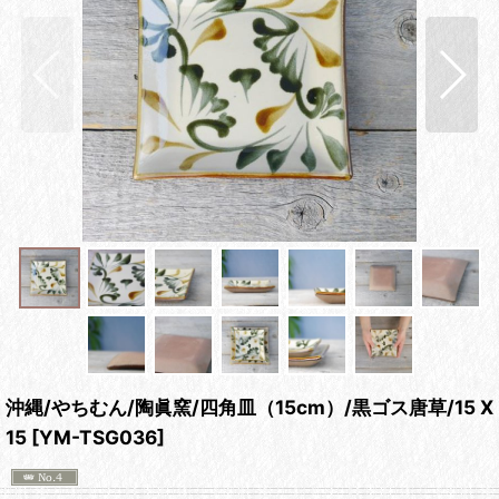
沖縄/やちむん/陶眞窯/四角皿（15cm）/黒ゴス唐草/15 X
15
[
YM-TSG036
]