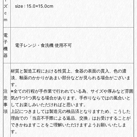
ズ
size : 15.0×15.0cm
ｃ
ｍ
電
子
電子レンジ・食洗機 使用不可
機
器
材質と製造工程における性質上、食器の表面の貫入、色の濃
淡、釉薬のかかりがあまい部分などが見られる場合がございま
す。
注
※全ての行程が手作業で行われている為、サイズや厚みなど雰囲
意
気が1つ1つ異なる場合があります。手作りならではの風合いと
事
してお楽しみいただければと思います。
項
上記につきましては製造元の検品済となりますため、こうした
理由での「当店不手際による返品、交換」はお受けすることが
できかねますことをご理解いただけますようお願いいたしま
す。