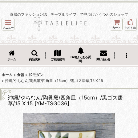
食器のファッション誌「テーブルライフ」で見つけたうつわのショップ
メニュー
カート
おすすめ
FAQ(よくある質
ホーム
商品検索
ご利用案内
問い合わせ
問)
ホーム
>
食器
>
和モダン
>
沖縄/やちむん/陶眞窯/四角皿（15cm）/黒ゴス唐草/15 X 15
沖縄/やちむん/陶眞窯/四角皿（15cm）/黒ゴス唐
草/15 X 15
[
YM-TSG036
]