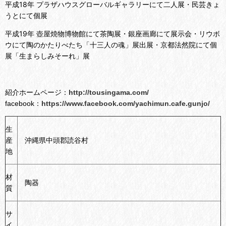
平成18年 プラザハウスグローバルギャラリーにて二人展・民芸きょ
うとにて個展
平成19年 壺屋焼物博物館にて茶陶展・銀座画廊にて展示会・リウボ
ウにて陶のかたりべたち「十三人の魂」展出展・京都法然院にて個
展「生まらしみそーれ」展
紹介ホームページ：
http://tousingama.com/
facebook：
https://www.facebook.com/yachimun.cafe.gunjo/
生
産
沖縄県中頭郡読谷村
地
材
陶器
質
サ
イ