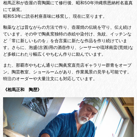
相馬正和が壺屋の育陶園にて修行後、昭和50年沖縄県恩納村名嘉真
にて築窯。
昭和53年に読谷村座喜味に移窯し、現在に至ります。
釉薬などは昔ながらの方法で作り、壺屋焼の伝統を守り、伝え続け
ています。その中で陶眞窯独特の赤絵や染付け、魚紋、イッチンな
ど「常に新しいものを」を合言葉に新たな作品を作り続けていま
す。さらに、泡盛(古酒)用の酒壺作り、シーサーや琉球南蛮(荒焼)な
ど多岐にわたり幅広くやちむん作りに励んでいます。
また、那覇市やちむん通りに陶眞窯直売店ギャラリー群青をオープ
ン。陶芸教室、ショールームがあり、作業風景の見学も可能です。
特注のオーダーや大量注文にも対応しています。
《相馬正和 陶歴》