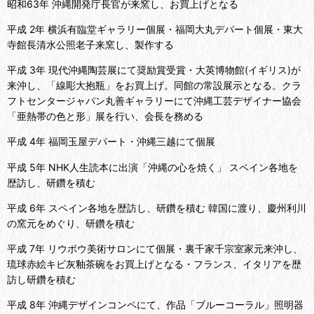
昭和63年 沖縄開発庁長官が来窯し、お買上げとなる
平成 2年 横浜有臨堂ギャラリー個展・福岡大丸デパート個展・東大
寺館長清水公照老子来窯し、製作する
平成 3年 現代沖縄陶芸展にて奨励賞受賞・大英博物館(イギリス)が
来沖し、「線彫大抱瓶」をお買上げ。同館の常設展示となる。クラ
フトセンタージャパン丸善ギャラリーにて沖縄工芸デザイナー協会
「亜熱帯の色と形」展を行い、会長を務める
平成 4年 福岡玉屋デパート・沖縄三越にて個展
平成 5年 NHK人生読本に出演「沖縄の心を焼く」 スペイン各地を
歴訪し、研鑽を積む
平成 6年 スペイン各地を歴訪し、研鑽を積む 韓国に渡り、慶州利川
の窯元をめぐり、研鑽を積む
平成 7年 リウボウ美術サロンにて個展・裏千家千宗室家元来沖し、
琉球赤絵キビ灰釉茶碗をお買上げとなる・フランス、イタリアを歴
訪し研鑽を積む
平成 8年 沖縄デザインコンペにて、作品「ブルーコーラル」照明器