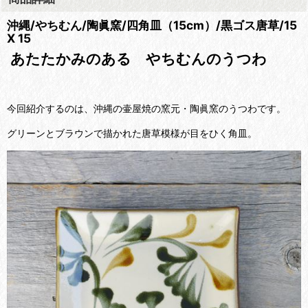
沖縄/やちむん/陶眞窯/四角皿（15cm）/黒ゴス唐草/15
X 15
あたたかみのある やちむんのうつわ
今回紹介するのは、沖縄の壷屋焼の窯元・陶眞窯のうつわです。
グリーンとブラウンで描かれた唐草模様が目をひく角皿。