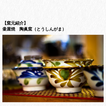
【窯元紹介】
壷屋焼 陶眞窯（とうしんがま）