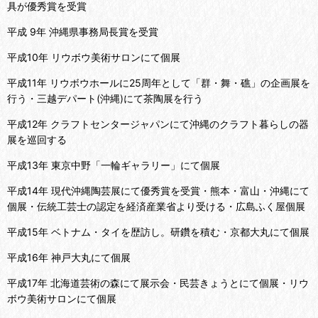
具が優秀賞を受賞
平成 9年 沖縄県事務局長賞を受賞
平成10年 リウボウ美術サロンにて個展
平成11年 リウボウホールに25周年として「群・舞・礁」の企画展を
行う・三越デパート(沖縄)にて茶陶展を行う
平成12年 クラフトセンタージャパンにて沖縄のクラフト暮らしの器
展を巡回する
平成13年 東京中野「一輪ギャラリー」にて個展
平成14年 現代沖縄陶芸展にて優秀賞を受賞・熊本・富山・沖縄にて
個展・伝統工芸士の認定を経済産業省より受ける・広島ふく屋個展
平成15年 ベトナム・タイを歴訪し。研鑽を積む・京都大丸にて個展
平成16年 神戸大丸にて個展
平成17年 北海道芸術の森にて展示会・民芸きょうとにて個展・リウ
ボウ美術サロンにて個展