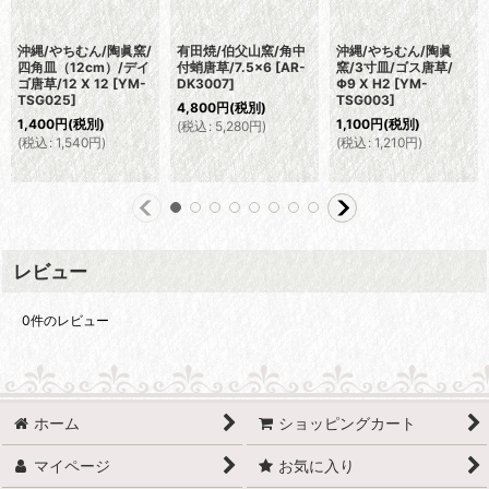
沖縄/やちむん/陶眞窯/
有田焼/伯父山窯/角中
沖縄/やちむん/陶眞
四角皿（12cm）/デイ
付蛸唐草/7.5×6
[
AR-
窯/3寸皿/ゴス唐草/
ゴ唐草/12 X 12
[
YM-
DK3007
]
Φ9 X H2
[
YM-
TSG025
]
TSG003
]
4,800
円
(税別)
1,400
円
(税別)
1,100
円
(税別)
(
税込
:
5,280
円
)
(
税込
:
1,540
円
)
(
税込
:
1,210
円
)
レビュー
0
件のレビュー
ホーム
ショッピングカート
マイページ
お気に入り