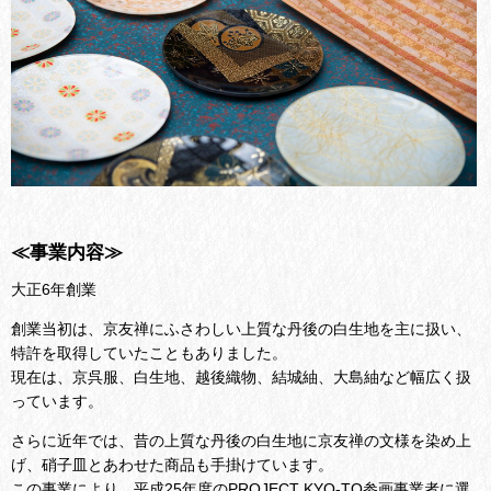
≪事業内容≫
大正6年創業
創業当初は、京友禅にふさわしい上質な丹後の白生地を
主に扱い、
特許を取得していたこともありました。
現在は、京呉服、白生地、越後織物、結城紬、大島紬など幅広く扱
っています。
さらに近年では、昔の上質な丹後の白生地に京友禅の文様を染め上
げ、
硝子皿とあわせた商品も手掛けています。
この事業により、平成25年度の
PROJECT KYO-TO参画事業者に選