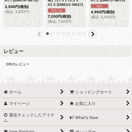
H1.1
[
EMR14-NK10
]
柄】/21.5ｘ13.5 X
H1.2
[
EMR15-NK13
]
H1.5
[
EMR20-NN21
]
3,500
円
(税別)
(
税込
:
3,850
円
)
4,950
円
(税別)
7,200
円
(税別)
(
税込
:
5,445
円
)
(
税込
:
7,920
円
)
レビュー
0
件のレビュー
ホーム
ショッピングカート
マイページ
お気に入り
最近チェックしたアイテ
What's New
ム
Item Ranking
カレンダー