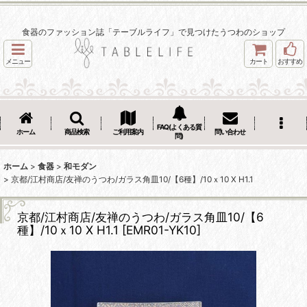
食器のファッション誌「テーブルライフ」で見つけたうつわのショップ
メニュー
カート
おすすめ
FAQ(よくある質
ホーム
商品検索
ご利用案内
問い合わせ
問)
ホーム
>
食器
>
和モダン
>
京都/江村商店/友禅のうつわ/ガラス角皿10/【6種】/10ｘ10 X H1.1
京都/江村商店/友禅のうつわ/ガラス角皿10/【6
種】/10ｘ10 X H1.1
[
EMR01-YK10
]