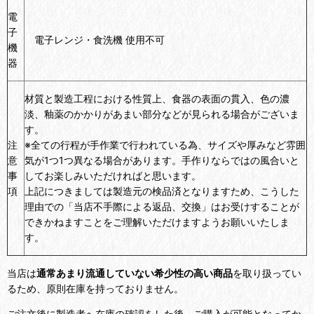
電
子
電子レンジ・食洗機 使用不可
機
器
材質と製造工程における性質上、食器の表面の貫入、色の濃
淡、釉薬のかかりがあまい部分などが見られる場合がございま
す。
注
※全ての行程が手作業で行われている為、サイズや厚みなど雰囲
意
気が1つ1つ異なる場合があります。手作りならではの風合いと
事
してお楽しみいただければと思います。
項
上記につきましては製造元の検品済となりますため、こうした
理由での「当店不手際による返品、交換」はお受けすることが
できかねますことをご理解いただけますようお願いいたしま
す。
当店は
通常あまり流通していない希少性の高い商品
を取り扱ってい
るため、原則在庫を持っておりません。
ご注文後に製造者へ在庫の確認をした後、ご購入が可能となってか