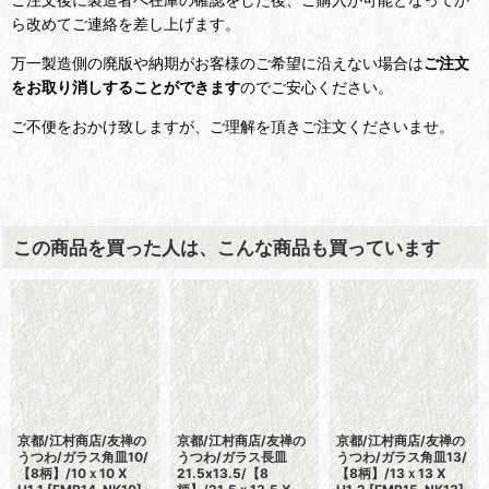
ら改めてご連絡を差し上げます。
万一製造側の廃版や納期がお客様のご希望に沿えない場合は
ご注文
をお取り消しすることができます
のでご安心ください。
ご不便をおかけ致しますが、ご理解を頂きご注文くださいませ。
この商品を買った人は、こんな商品も買っています
京都/江村商店/友禅の
京都/江村商店/友禅の
京都/江村商店/友禅の
うつわ/ガラス角皿10/
うつわ/ガラス長皿
うつわ/ガラス角皿13/
【8柄】/10ｘ10 X
21.5x13.5/【8
【8柄】/13ｘ13 X