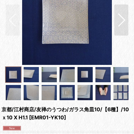
京都/江村商店/友禅のうつわ/ガラス角皿10/【6種】/10
ｘ10 X H1.1
[
EMR01-YK10
]