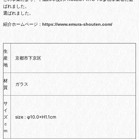
ばれました。
選ばれました。
紹介ホームページ：
https://www.emura-shouten.com/
生
産
京都市下京区
地
材
ガラス
質
サ
イ
ズ
size : φ10.0×H1.1cm
ｃ
ｍ