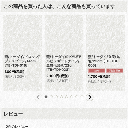
この商品を買った人は、こんな商品も買っています
燕/トーダイ/ドロップ/
燕/トーダイ/RIKYU/ア
燕/トーダイ/玄美/丸
プチスプーン/14cm
ルビ デザートナイフ/
箸/23cm
[
TB-TDI-
[
TB-TDI-016
]
黒酸化発色/22cm
005
]
[
TB-TDI-028
]
300
円
(税別)
2,100
円
(税別)
(
税込
:
330
円
)
1,700
円
(税別)
(
税込
:
2,310
円
)
(
税込
:
1,870
円
)
レビュー
0
件のレビュー