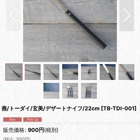
燕/トーダイ/玄美/デザートナイフ/22cm
[
TB-TDI-001
]
販売価格
:
900
円
(税別)
(
税込
:
990
円
)