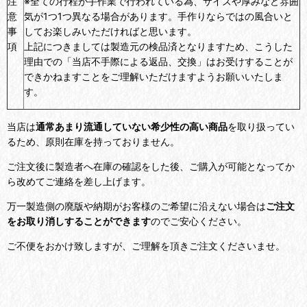
注
※全ての行程が手作業で行われている為、サイズや厚みなど雰囲
意
気が1つ1つ異なる場合があります。手作りならではの風合いと
事
してお楽しみいただければと思います。
項
上記につきましては製造元の検品済となりますため、こうした
理由での「当店不手際による返品、交換」はお受けすることが
できかねますことをご理解いただけますようお願いいたしま
す。
当店は
通常あまり流通していない希少性の高い商品
を取り扱ってい
るため、原則在庫を持っておりません。
ご注文後に製造者へ在庫の確認をした後、ご購入が可能となってか
ら改めてご連絡を差し上げます。
万一製造側の廃版や納期がお客様のご希望に沿えない場合は
ご注文
をお取り消しすることができます
のでご安心ください。
ご不便をおかけ致しますが、ご理解を頂きご注文くださいませ。