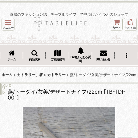
食器のファッション誌「テーブルライフ」で見つけたうつわのショップ
メニュー
カート
おすすめ
FAQ(よくある質
ホーム
商品検索
ご利用案内
問い合わせ
問)
ホーム
>
カトラリー、箸
>
カトラリー
>
燕/トーダイ/玄美/デザートナイフ/22cm
燕/トーダイ/玄美/デザートナイフ/22cm
[
TB-TDI-
001
]