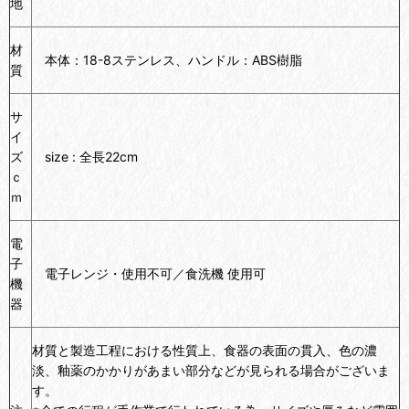
地
材
本体：18-8ステンレス、ハンドル：ABS樹脂
質
サ
イ
ズ
size : 全長22cm
ｃ
ｍ
電
子
電子レンジ・使用不可／食洗機 使用可
機
器
材質と製造工程における性質上、食器の表面の貫入、色の濃
淡、釉薬のかかりがあまい部分などが見られる場合がございま
す。