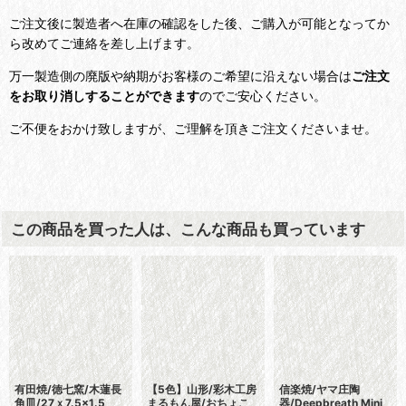
ご注文後に製造者へ在庫の確認をした後、ご購入が可能となってか
ら改めてご連絡を差し上げます。
万一製造側の廃版や納期がお客様のご希望に沿えない場合は
ご注文
をお取り消しすることができます
のでご安心ください。
ご不便をおかけ致しますが、ご理解を頂きご注文くださいませ。
この商品を買った人は、こんな商品も買っています
有田焼/徳七窯/木蓮長
【5色】山形/彩木工房
信楽焼/ヤマ庄陶
角皿/27ｘ7.5×1.5
まるもん屋/おちょこ
器/Deepbreath Mini