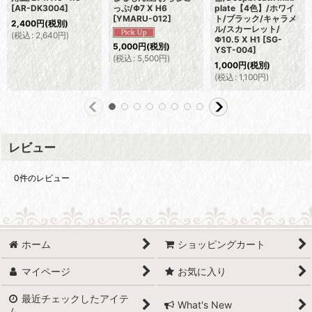
[
AR-DK3004
]
っぷ/Φ7 X H6
plate【4色】/ホワイ
[
YMARU-012
]
ト/ブラック/キャラメ
2,400
円
(税別)
ル/スカーレット/
(
税込
:
2,640
円
)
Φ10.5 X H1
[
SG-
5,000
円
(税別)
YST-004
]
(
税込
:
5,500
円
)
1,000
円
(税別)
(
税込
:
1,100
円
)
レビュー
0
件のレビュー
ホーム
ショッピングカート
マイページ
お気に入り
最近チェックしたアイテ
What's New
ム