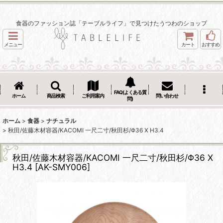
食器のファッション誌「テーブルライフ」で見つけたうつわのショップ
メニュー
カート
おすすめ
FAQ(よくある質
ホーム
商品検索
ご利用案内
問い合わせ
問)
ホーム
>
食器
>
ナチュラル
>
秋田/佐藤木材容器/KACOMI 一尺二寸/秋田杉/Φ36 X H3.4
秋田/佐藤木材容器/KACOMI 一尺二寸/秋田杉/Φ36 X
H3.4
[
AK-SMY006
]