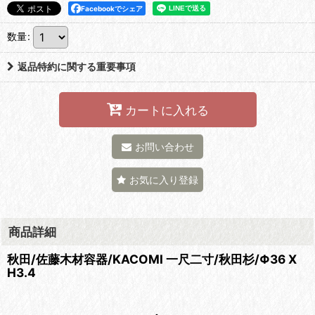
Facebookでシェア
数量
:
返品特約に関する重要事項
カートに入れる
お問い合わせ
お気に入り登録
商品詳細
秋田/佐藤木材容器/KACOMI 一尺二寸/秋田杉/Φ36 X
H3.4