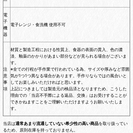
電
子
電子レンジ・食洗機 使用不可
機
器
材質と製造工程における性質上、食器の表面の貫入、色の濃
淡、釉薬のかかりがあまい部分などが見られる場合がございま
す。
注
※全ての行程が手作業で行われている為、サイズや厚みなど雰囲
意
気が1つ1つ異なる場合があります。手作りならではの風合いと
事
してお楽しみいただければと思います。
項
上記につきましては製造元の検品済となりますため、こうした
理由での「当店不手際による返品、交換」はお受けすることが
できかねますことをご理解いただけますようお願いいたしま
す。
当店は
通常あまり流通していない希少性の高い商品
を取り扱ってい
るため、原則在庫を持っておりません。