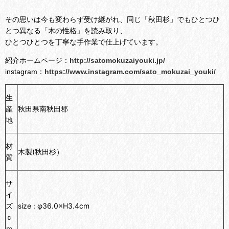
その思いは今も変わらず受け継がれ、同じ「秋田杉」でもひとつひ
とつ異なる「木の性格」を読み取り、
ひとつひとつを丁寧な手作業で仕上げています。
紹介ホームページ：
http://satomokuzaiyouki.jp/
instagram：
https://www.instagram.com/sato_mokuzai_youki/
生
産
秋田県南秋田郡
地
材
木製(秋田杉）
質
サ
イ
ズ
size : φ36.0×H3.4cm
ｃ
ｍ