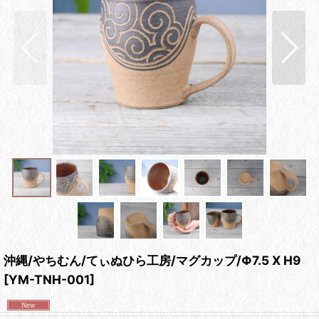
沖縄/やちむん/てぃぬひら工房/マグカップ/Φ7.5 X H9
[
YM-TNH-001
]