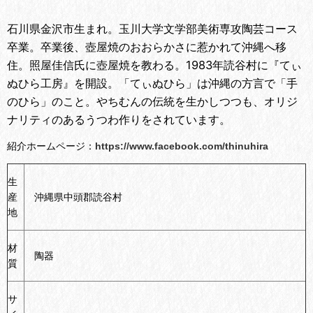
石川県金沢市生まれ。玉川大学文学部美術専攻陶芸コース
卒業。
卒業後、
壺屋焼のおおらかさに惹かれて沖縄へ移
住。照屋佳信氏に壺屋焼を教わる。
1983年読谷村に『てぃ
ぬひら工房』を開設。「てぃぬひら」は
沖縄の方言で「手
のひら」のこと。
やちむんの伝統を生かしつつも
、オリジ
ナリティのあるうつわ作りをされています。
紹介ホームページ：
https://www.facebook.com/thinuhira
生
産
沖縄県中頭郡読谷村
地
材
陶器
質
サ