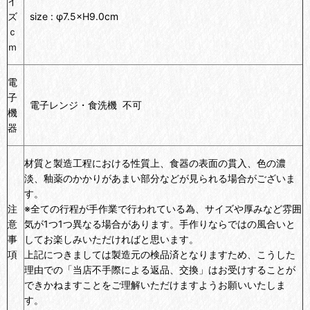
イ
ズ
size : φ7.5×H9.0cm
ｃ
ｍ
電
子
電子レンジ・食洗機 不可
機
器
材質と製造工程における性質上、食器の表面の貫入、色の濃
淡、釉薬のかかりがあまい部分などが見られる場合がございま
す。
注
※全ての行程が手作業で行われている為、サイズや厚みなど雰囲
意
気が1つ1つ異なる場合があります。手作りならではの風合いと
事
してお楽しみいただければと思います。
項
上記につきましては製造元の検品済となりますため、こうした
理由での「当店不手際による返品、交換」はお受けすることが
できかねますことをご理解いただけますようお願いいたしま
す。