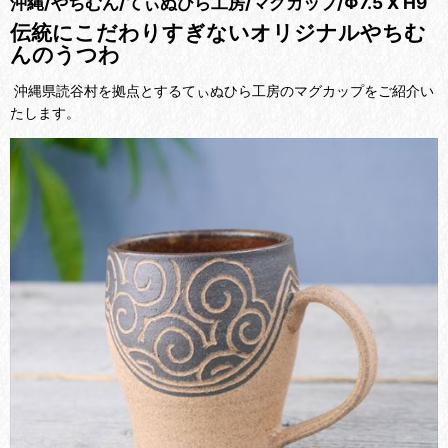
沖縄/やちむん/てぃぬひら工房/マグカップ/Φ7.5 X H9
伝統にこだわりすぎないオリジナルやちむ
んのうつわ
沖縄県読谷村を拠点とするてぃぬひら工房のマグカップをご紹介い
たします。