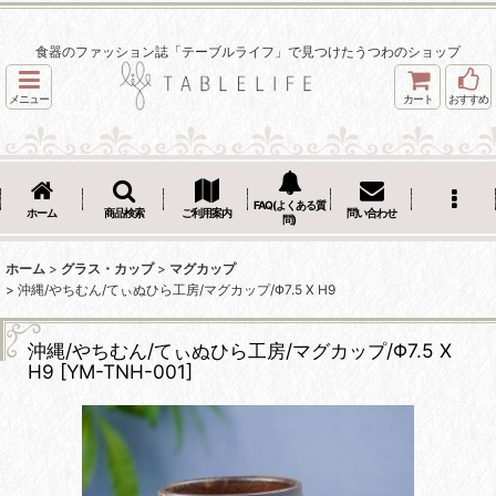
食器のファッション誌「テーブルライフ」で見つけたうつわのショップ
メニュー
カート
おすすめ
FAQ(よくある質
ホーム
商品検索
ご利用案内
問い合わせ
問)
ホーム
>
グラス・カップ
>
マグカップ
>
沖縄/やちむん/てぃぬひら工房/マグカップ/Φ7.5 X H9
沖縄/やちむん/てぃぬひら工房/マグカップ/Φ7.5 X
H9
[
YM-TNH-001
]