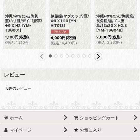
沖縄/やちむん/陶眞
伊藤瞳/マグカップ/豆/
沖縄/やちむん/陶眞窯/
窯/3寸皿/デイゴ唐草/
Φ9 X H10
[
YN-
長角皿/黒ゴス唐
Φ9 X H2
[
YM-
HIT013
]
草/13x20 X H2.8
TSG001
]
[
YM-TSG048
]
1,100
円
(税別)
2,600
円
(税別)
4,000
円
(税別)
(
税込
:
1,210
円
)
(
税込
:
2,860
円
)
(
税込
:
4,400
円
)
レビュー
0
件のレビュー
ホーム
ショッピングカート
マイページ
お気に入り