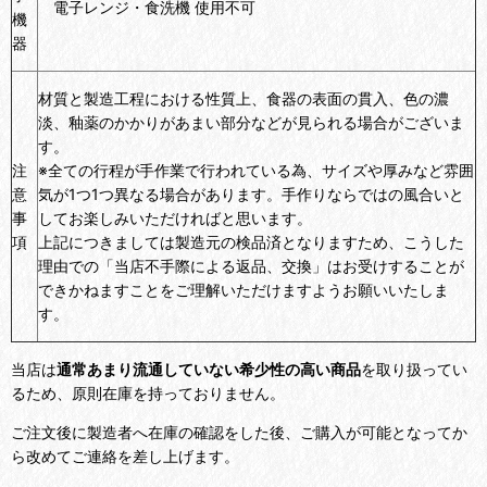
電子レンジ・食洗機 使用不可
機
器
材質と製造工程における性質上、食器の表面の貫入、色の濃
淡、釉薬のかかりがあまい部分などが見られる場合がございま
す。
注
※全ての行程が手作業で行われている為、サイズや厚みなど雰囲
意
気が1つ1つ異なる場合があります。手作りならではの風合いと
事
してお楽しみいただければと思います。
項
上記につきましては製造元の検品済となりますため、こうした
理由での「当店不手際による返品、交換」はお受けすることが
できかねますことをご理解いただけますようお願いいたしま
す。
当店は
通常あまり流通していない希少性の高い商品
を取り扱ってい
るため、原則在庫を持っておりません。
ご注文後に製造者へ在庫の確認をした後、ご購入が可能となってか
ら改めてご連絡を差し上げます。