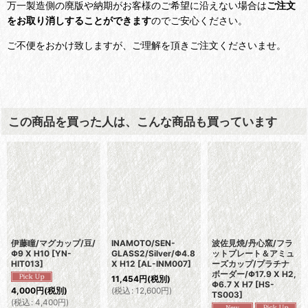
万一製造側の廃版や納期がお客様のご希望に沿えない場合は
ご注文
をお取り消しすることができます
のでご安心ください。
ご不便をおかけ致しますが、ご理解を頂きご注文くださいませ。
この商品を買った人は、こんな商品も買っています
伊藤瞳/マグカップ/豆/
INAMOTO/SEN-
波佐見焼/丹心窯/フラ
Φ9 X H10
[
YN-
GLASS2/Silver/Φ4.8
ットプレート＆アミュ
HIT013
]
X H12
[
AL-INM007
]
ーズカップ/プラチナ
ボーダー/Φ17.9 X H2,
11,454
円
(税別)
Φ6.7 X H7
[
HS-
(
税込
:
12,600
円
)
4,000
円
(税別)
TS003
]
(
税込
:
4,400
円
)