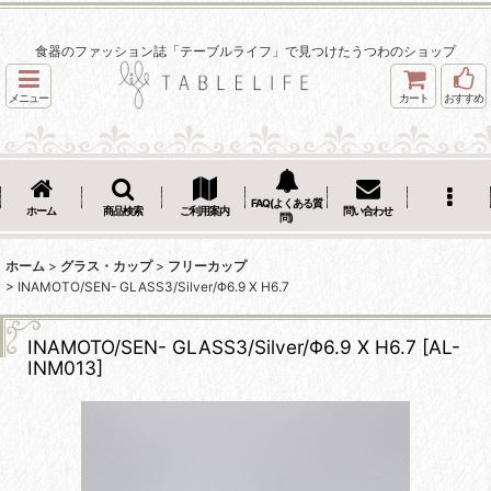
食器のファッション誌「テーブルライフ」で見つけたうつわのショップ
メニュー
カート
おすすめ
FAQ(よくある質
ホーム
商品検索
ご利用案内
問い合わせ
問)
ホーム
>
グラス・カップ
>
フリーカップ
>
INAMOTO/SEN- GLASS3/Silver/Φ6.9 X H6.7
INAMOTO/SEN- GLASS3/Silver/Φ6.9 X H6.7
[
AL-
INM013
]