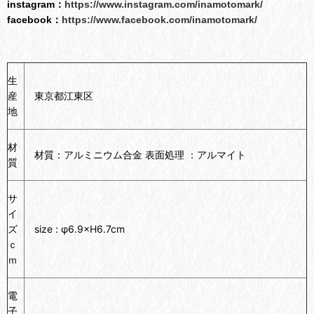
instagram：
https://www.instagram.com/inamotomark/
facebook：
https://www.facebook.com/inamotomark/
生
産
東京都江東区
地
材
材質：アルミニウム合金 表面処理 ：アルマイト
質
サ
イ
ズ
size : φ6.9×H6.7cm
ｃ
ｍ
電
子