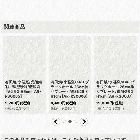
関連商品
有田焼/李荘窯/呉須銀
有田焼/李荘窯/APB ブ
有田焼/李荘窯/APB ブ
彩 珠型珍味/藍銀刷
ラックホール 26cm捻
ラックホール 26cm捻
毛/Φ5 X H5cm
[
AR-
りプレート/黒/Φ26 X
りプレート/青/Φ26 X
RSO005
]
H1cm
[
AR-RSO006
]
H1cm
[
AR-RSO007
]
2,700
円
(税別)
8,400
円
(税別)
12,000
円
(税別)
(
税込
:
2,970
円
)
(
税込
:
9,240
円
)
(
税込
:
13,200
円
)
この商品を買った人は、こんな商品も買っています