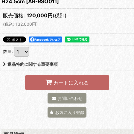
H24.5cm
[
AR-RSO011
]
販売価格
:
120,000
円
(税別)
(
税込
:
132,000
円
)
Facebookでシェア
数量
:
返品特約に関する重要事項
カートに入れる
お問い合わせ
お気に入り登録