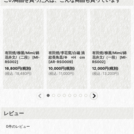
有田焼/柳屋/Mimi/錦
有田焼/李荘窯/白磁 渦
有田焼/柳屋/Mimi/錦
花弁文/（二段）
[
MI-
紋長角皿/Φ ×H cm
花弁文/（一段）
[
MI-
RS002
]
[
AR-RSO009
]
RS002
]
16,800
円
(税別)
10,000
円
(税別)
12,000
円
(税別)
(
税込
:
18,480
円
)
(
税込
:
11,000
円
)
(
税込
:
13,200
円
)
レビュー
0
件のレビュー