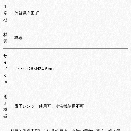
生
産
佐賀県有田町
地
材
磁器
質
サ
イ
ズ
size : φ26×H24.5cm
ｃ
ｍ
電
子
電子レンジ・使用可／食洗機使用不可
機
器
材質と製造工程における性質上、食器の表面の貫入、色の濃