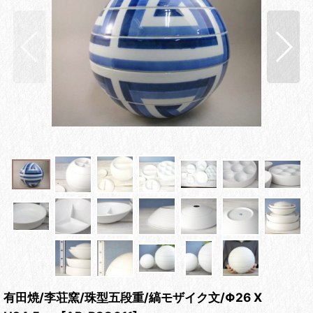
有田焼/李荘窯/珠型五段重/縞モザイク文/Φ26 X