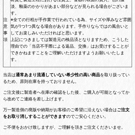
淡、釉薬のかかりがあまい部分などが見られる場合がございま
す。
注
※全ての行程が手作業で行われている為、サイズや厚みなど雰囲
意
気が1つ1つ異なる場合があります。手作りならではの風合いと
事
してお楽しみいただければと思います。
項
上記につきましては製造元の検品済となりますため、こうした
理由での「当店不手際による返品、交換」はお受けすることが
できかねますことをご理解いただけますようお願いいたしま
す。
当店は
通常あまり流通していない希少性の高い商品
を取り扱ってい
るため、原則在庫を持っておりません。
ご注文後に製造者へ在庫の確認をした後、ご購入が可能となってか
ら改めてご連絡を差し上げます。
万一製造側の廃版や納期がお客様のご希望に沿えない場合は
ご注文
をお取り消しすることができます
のでご安心ください。
ご不便をおかけ致しますが、ご理解を頂きご注文くださいませ。