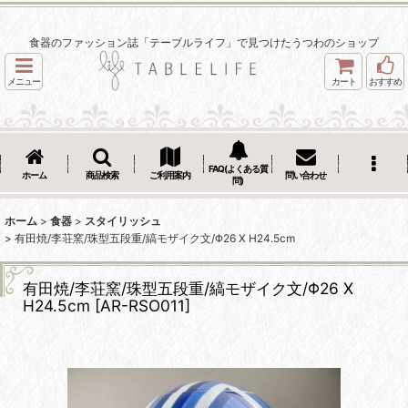
食器のファッション誌「テーブルライフ」で見つけたうつわのショップ
メニュー
カート
おすすめ
FAQ(よくある質
ホーム
商品検索
ご利用案内
問い合わせ
問)
ホーム
>
食器
>
スタイリッシュ
>
有田焼/李荘窯/珠型五段重/縞モザイク文/Φ26 X H24.5cm
有田焼/李荘窯/珠型五段重/縞モザイク文/Φ26 X
H24.5cm
[
AR-RSO011
]