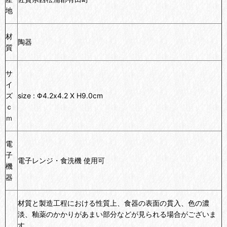
地
材
陶器
質
サ
イ
ズ
size : Φ4.2x4.2 X H9.0cm
ｃ
ｍ
電
子
電子レンジ・食洗機 使用可
機
器
材質と製造工程における性質上、食器の表面の貫入、色の濃
淡、釉薬のかかりがあまい部分などが見られる場合がございま
す。