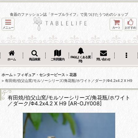
食器のファッション誌「テーブルライフ」で見つけたうつわのショップ
メニュー
カート
おすすめ
FAQ(よくある質
ホーム
商品検索
ご利用案内
問い合わせ
問)
ホーム
>
フィギュア・センターピース
>
花器
>
有田焼/伯父山窯/モルソーシリーズ/角花瓶/ホワイト／ダーク/Φ4.2x4.2 X H9
有田焼/伯父山窯/モルソーシリーズ/角花瓶/ホワイト
／ダーク/Φ4.2x4.2 X H9
[
AR-OJY008
]