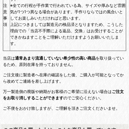
注
※全ての行程が手作業で行われている為、サイズや厚みなど雰囲
意
気が1つ1つ異なる場合があります。手作りならではの風合いと
事
してお楽しみいただければと思います。
項
上記につきましては製造元の検品済となりますため、こうした
理由での「当店不手際による返品、交換」はお受けすることが
できかねますことをご理解いただけますようお願いいたしま
す。
当店は
通常あまり流通していない希少性の高い商品
を取り扱ってい
るため、原則在庫を持っておりません。
ご注文後に製造者へ在庫の確認をした後、ご購入が可能となってか
ら改めてご連絡を差し上げます。
万一製造側の廃版や納期がお客様のご希望に沿えない場合は
ご注文
をお取り消しすることができます
のでご安心ください。
ご不便をおかけ致しますが、ご理解を頂きご注文くださいませ。