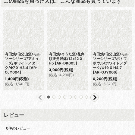
この商品を買った人は、こんな商品も買っています
有田焼/伯父山窯/モル
有田焼/そうた窯/花弁
有田焼/伯父山窯/モル
ソーシリーズ/アミュ
紋正角浅鉢/12x12 X
ソーシリーズ/ポトフ
ーズ/ホワイト／ダー
H5
[
AR-DK005
]
ボウル/ホワイト／ダ
ク/Φ7 X H3.4
[
AR-
ーク/Φ19 X H4.7
3,900
円
(税別)
OJY004
]
[
AR-OJY006
]
(
税込
:
4,290
円
)
1,400
円
(税別)
6,200
円
(税別)
(
税込
:
1,540
円
)
(
税込
:
6,820
円
)
レビュー
0
件のレビュー