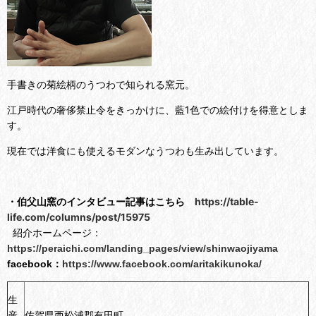
手書きの菊絵柄のうつわで知られる窯元。
江戸時代の奢侈禁止令をきっかけに、藍1色での絵付けを得意としま
す。
現在では洋食にも使えるモダンなうつわも生み出しています。
・伯父山窯のインタビュー記事はこちら
https://table-
life.com/columns/post/15975
紹介ホームページ：
https://peraichi.com/landing_pages/view/shinwaojiyama
facebook：
https://www.facebook.com/aritakikunoka/
生
産
佐賀県西松浦郡有田町