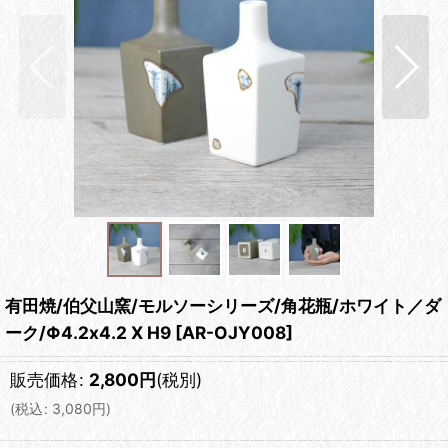
有田焼/伯父山窯/モルソーシリーズ/角花瓶/ホワイト／ダ
ーク/Φ4.2x4.2 X H9
[
AR-OJY008
]
販売価格
:
2,800
円
(税別)
(
税込
:
3,080
円
)