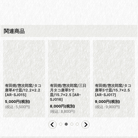
関連商品
有田焼/惣次郎窯/タコ
有田焼/惣次郎窯/三日
有田焼/惣次郎窯/タコ
唐草4寸皿/12.2×2.2
月タコ唐草5寸
唐草5寸皿/15.7×2.5
[
AR-SJ015
]
皿/15.7×2.5
[
AR-
[
AR-SJ017
]
SJ016
]
5,000
円
(税別)
9,000
円
(税別)
8,000
円
(税別)
(
税込
:
5,500
円
)
(
税込
:
9,900
円
)
(
税込
:
8,800
円
)