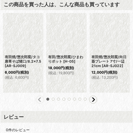
この商品を買った人は、こんな商品も買っています
有田焼/惣次郎窯/タコ
有田/惣次郎窯/ひまわ
有田焼/惣次郎窯/向日
唐草そば猪口/8.2×7.5
りポット
[
H-05
]
葵プレート 7寸/一辺
[
AR-SJ009
]
21cm
[
AR-SJ022
]
18,000
円
(税別)
6,000
円
(税別)
12,000
円
(税別)
(
税込
:
19,800
円
)
(
税込
:
6,600
円
)
(
税込
:
13,200
円
)
レビュー
0
件のレビュー