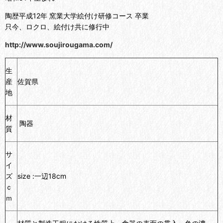
陶歴
平成12年 窯業大学絵付け研修コース 卒業
只今、ロクロ、絵付け共に修行中
http://www.soujirougama.com/
生
産
佐賀県
地
材
陶器
質
サ
イ
ズ
size :一辺18cm
ｃ
ｍ