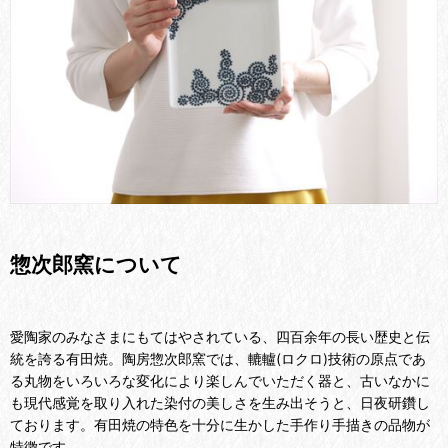
惣次郎窯について
愛陶家のみなさまにもてはやされている、四百余年の長い歴史と伝
統を誇る有田焼。
陶房惣次郎窯では、轆轤(ロクロ)技術の原点であ
る丸物をいろいろな変化により楽しんでいただく器と、古いなかに
も現代感覚を取り入れた染付の美しさを生み出そうと、日夜研鑽し
ております。
有田焼の特色を十分に生かした手作り手描きの品物が
特徴です。