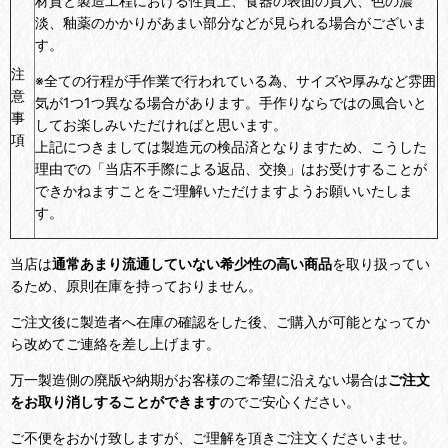
材質と製造工程における性質上、食器の表面の貫入、色の濃
淡、釉薬のかかりがあまい部分などが見られる場合がございま
す。
注
※全ての行程が手作業で行われている為、サイズや厚みなど雰囲
意
気が1つ1つ異なる場合があります。手作りならではの風合いと
事
してお楽しみいただければと思います。
項
上記につきましては製造元の検品済となりますため、こうした
理由での「当店不手際による返品、交換」はお受けすることが
できかねますことをご理解いただけますようお願いいたしま
す。
当店は
通常あまり流通していない希少性の高い商品
を取り扱ってい
るため、原則在庫を持っておりません。
ご注文後に製造者へ在庫の確認をした後、ご購入が可能となってか
ら改めてご連絡を差し上げます。
万一製造側の廃版や納期がお客様のご希望に沿えない場合は
ご注文
をお取り消しすることができます
のでご安心ください。
ご不便をおかけ致しますが、ご理解を頂きご注文くださいませ。