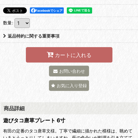
Facebookでシェア
数量
:
返品特約に関する重要事項
カートに入れる
お問い合わせ
お気に入り登録
商品詳細
遊びタコ唐草プレート 6寸
有田の定番のタコ唐草文様。丁寧で繊細に描かれた模様は、眺めて
いるとうっとりしてしまいますね。藍の色合いが料理を引き立てて