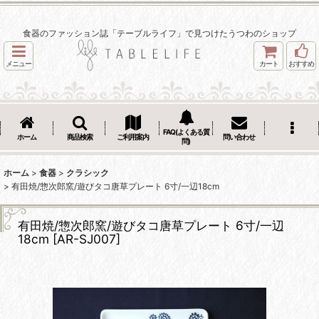
食器のファッション誌「テーブルライフ」で見つけたうつわのショップ
メニュー
カート
おすすめ
FAQ(よくある質
ホーム
商品検索
ご利用案内
問い合わせ
問)
ホーム
>
食器
>
クラシック
>
有田焼/惣次郎窯/遊びタコ唐草プレート 6寸/一辺18cm
有田焼/惣次郎窯/遊びタコ唐草プレート 6寸/一辺
18cm
[
AR-SJ007
]