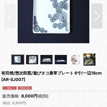
有田焼/惣次郎窯/遊びタコ唐草プレート 6寸/一辺18cm
[
AR-SJ007
]
販売価格
:
8,000
円
(税別)
(
税込
:
8,800
円
)