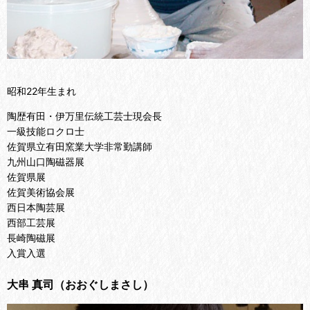
昭和22年生まれ
陶歴有田・伊万里伝統工芸士現会長
一級技能ロクロ士
佐賀県立有田窯業大学非常勤講師
九州山口陶磁器展
佐賀県展
佐賀美術協会展
西日本陶芸展
西部工芸展
長崎陶磁展
入賞入選
大串 真司（おおぐしまさし）