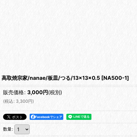
高取焼宗家/nanae/板皿/つる/13×13×0.5
[
NA500-1
]
販売価格
:
3,000
円
(税別)
(
税込
:
3,300
円
)
Facebookでシェア
数量
: