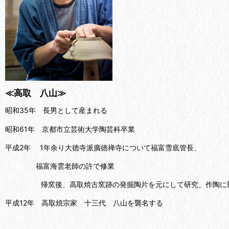
≪高取 八山≫
昭和35年 長男として産まれる
昭和61年 京都市立芸術大学陶芸科卒業
平成2年 1年余り大徳寺派廣徳禅寺について福富雪底管長、
福富海雲老師の許で修業
帰窯後、高取焼古窯跡の発掘陶片を元にして研究、作陶に
平成12年 高取焼宗家 十三代 八山を襲名する