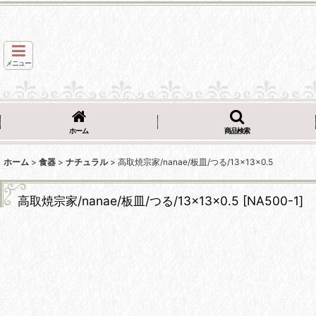
メニュー
ホーム
商品検索
ホーム
>
食器
>
ナチュラル
>
高取焼宗家/nanae/板皿/つる/13×13×0.5
高取焼宗家/nanae/板皿/つる/13×13×0.5
[
NA500-1
]