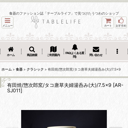
食器のファッション誌「テーブルライフ」で見つけたうつわのショップ
メニュー
カート
おすすめ
FAQ(よくある質
ホーム
商品検索
ご利用案内
問い合わせ
問)
ホーム
>
食器
>
クラシック
>
有田焼/惣次郎窯/タコ唐草夫婦湯呑み(大)/7.5×9
有田焼/惣次郎窯/タコ唐草夫婦湯呑み(大)/7.5×9
[
AR-
SJ011
]