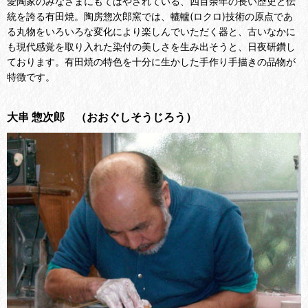
愛陶家のみなさまにもてはやされている、四百余年の長い歴史と伝
統を誇る有田焼。
陶房惣次郎窯では、轆轤(ロクロ)技術の原点であ
る丸物をいろいろな変化により楽しんでいただく器と、古いなかに
も現代感覚を取り入れた染付の美しさを生み出そうと、日夜研鑽し
ております。
有田焼の特色を十分に生かした手作り手描きの品物が
特徴です。
大串 惣次郎 （おおぐしそうじろう）