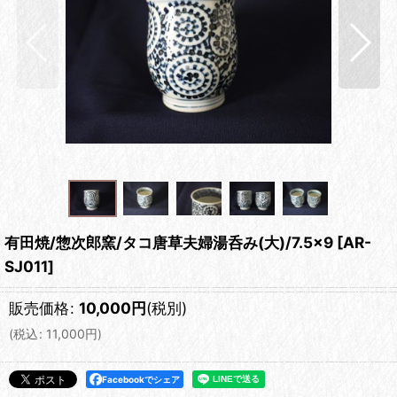
有田焼/惣次郎窯/タコ唐草夫婦湯呑み(大)/7.5×9
[
AR-
SJ011
]
販売価格
:
10,000
円
(税別)
(
税込
:
11,000
円
)
Facebookでシェア