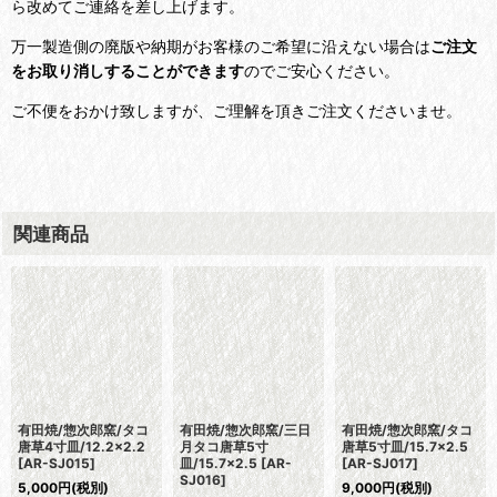
ら改めてご連絡を差し上げます。
万一製造側の廃版や納期がお客様のご希望に沿えない場合は
ご注文
をお取り消しすることができます
のでご安心ください。
ご不便をおかけ致しますが、ご理解を頂きご注文くださいませ。
関連商品
有田焼/惣次郎窯/タコ
有田焼/惣次郎窯/三日
有田焼/惣次郎窯/タコ
唐草4寸皿/12.2×2.2
月タコ唐草5寸
唐草5寸皿/15.7×2.5
[
AR-SJ015
]
皿/15.7×2.5
[
AR-
[
AR-SJ017
]
SJ016
]
5,000
円
(税別)
9,000
円
(税別)