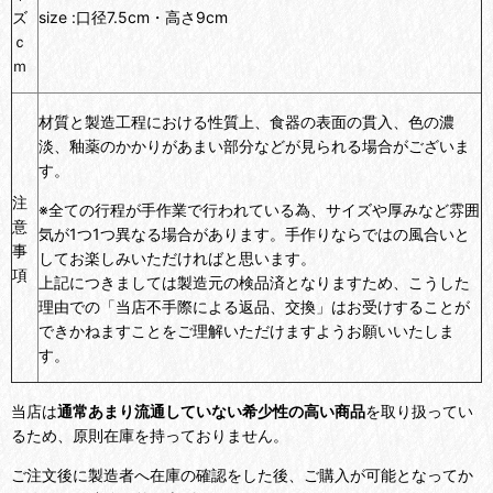
ズ
size :口径7.5cm・高さ9cm
ｃ
ｍ
材質と製造工程における性質上、食器の表面の貫入、色の濃
淡、釉薬のかかりがあまい部分などが見られる場合がございま
す。
注
※全ての行程が手作業で行われている為、サイズや厚みなど雰囲
意
気が1つ1つ異なる場合があります。手作りならではの風合いと
事
してお楽しみいただければと思います。
項
上記につきましては製造元の検品済となりますため、こうした
理由での「当店不手際による返品、交換」はお受けすることが
できかねますことをご理解いただけますようお願いいたしま
す。
当店は
通常あまり流通していない希少性の高い商品
を取り扱ってい
るため、原則在庫を持っておりません。
ご注文後に製造者へ在庫の確認をした後、ご購入が可能となってか