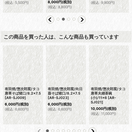
8,000
円
(税別)
(
税込
:
5,500
円
)
(
税込
:
9,900
円
)
(
税込
:
8,800
円
)
この商品を買った人は、こんな商品も買っています
有田焼/惣次郎窯/タコ
有田焼/惣次郎窯/向日
有田焼/惣次郎窯/タコ
唐草そば猪口/8.2×7.5
葵そば猪口/8.2×7.5
唐草夫婦茶碗
[
AR-SJ009
]
[
AR-SJ023
]
(小)/11×6
[
AR-
SJ021
]
6,000
円
(税別)
6,000
円
(税別)
10,000
円
(税別)
(
税込
:
6,600
円
)
(
税込
:
6,600
円
)
(
税込
:
11,000
円
)