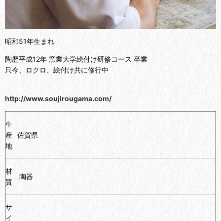
昭和51年生まれ
陶歴
平成12年 窯業大学絵付け研修コース 卒業
只今、ロクロ、絵付け共に修行中
http://www.soujirougama.com/
生
産
佐賀県
地
材
陶器
質
サ
イ