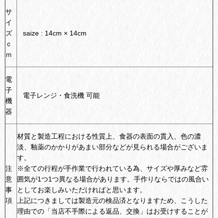
サ
イ
ズ
saize : 14cm × 14cm
ｃ
ｍ
電
子
電子レンジ・食洗機 可能
機
器
材質と製造工程における性質上、食器の表面の貫入、色の濃
淡、釉薬のかかりがあまい部分などが見られる場合がございま
す。
注
※全ての行程が手作業で行われている為、サイズや厚みなど雰
意
囲気が1つ1つ異なる場合があります。手作りならではの風合い
事
としてお楽しみいただければと思います。
項
上記につきましては製造元の検品済となりますため、こうした
理由での「当店不手際による返品、交換」はお受けすることが