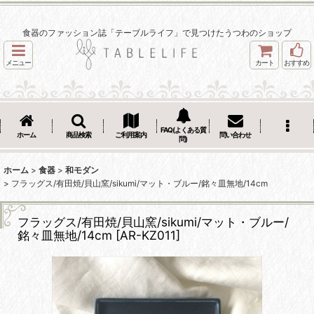
食器のファッション誌「テーブルライフ」で見つけたうつわのショップ
メニュー
カート
おすすめ
FAQ(よくある質
ホーム
商品検索
ご利用案内
問い合わせ
問)
ホーム
>
食器
>
和モダン
>
フラッグス/有田焼/貝山窯/sikumi/マット・ブルー/銘々皿無地/14cm
フラッグス/有田焼/貝山窯/sikumi/マット・ブルー/
銘々皿無地/14cm
[
AR-KZ011
]