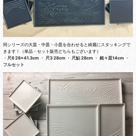
同シリーズの大皿・中皿・小皿を合わせると綺麗にスタッキングで
きます！（単品・セット販売どちらもございます）
・
尺6 28×41.3cm
・
尺3 28cm
・
尺鮎 28cm
・
銘々皿14cm
・
フルセット