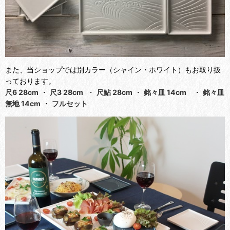
また、当ショップでは別カラー（シャイン・ホワイト）もお取り扱
っております。
尺6 28cm
・
尺3 28cm
・
尺鮎 28cm
・
銘々皿 14cm
・
銘々皿
無地 14c
m
・
フルセット