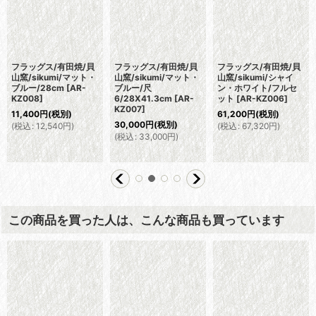
フラッグス/有田焼/貝
フラッグス/有田焼/貝
フラッグス/有田焼/貝
山窯/sikumi/マット・
山窯/sikumi/マット・
山窯/sikumi/シャイ
ブルー/28cm
[
AR-
ブルー/尺
ン・ホワイト/フルセ
KZ008
]
6/28X41.3cm
[
AR-
ット
[
AR-KZ006
]
KZ007
]
11,400
円
(税別)
61,200
円
(税別)
30,000
円
(税別)
(
税込
:
12,540
円
)
(
税込
:
67,320
円
)
(
税込
:
33,000
円
)
この商品を買った人は、こんな商品も買っています