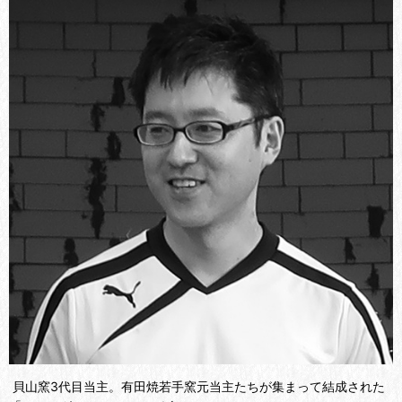
貝山窯3代目当主。有田焼若手窯元当主たちが集まって結成された