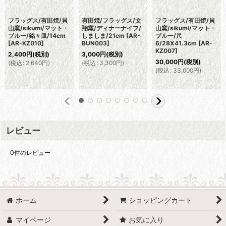
フラッグス/有田焼/貝
有田焼/フラッグス/文
フラッグス/有田焼/貝
山窯/sikumi/マット・
翔窯/ディナーナイフ/
山窯/sikumi/マット・
ブルー/銘々皿/14cm
しましま/21cm
[
AR-
ブルー/尺
[
AR-KZ010
]
BUN003
]
6/28X41.3cm
[
AR-
KZ007
]
2,400
円
(税別)
3,000
円
(税別)
30,000
円
(税別)
(
税込
:
2,640
円
)
(
税込
:
3,300
円
)
(
税込
:
33,000
円
)
レビュー
0
件のレビュー
ホーム
ショッピングカート
マイページ
お気に入り