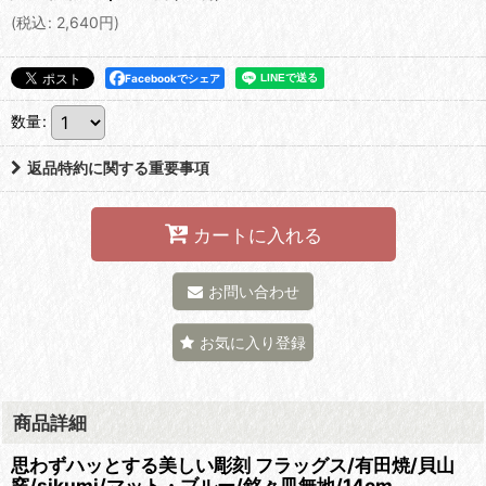
(
税込
:
2,640
円
)
Facebookでシェア
数量
:
返品特約に関する重要事項
カートに入れる
お問い合わせ
お気に入り登録
商品詳細
思わずハッとする美しい彫刻 フラッグス/有田焼/貝山
窯/sikumi/マット・ブルー/銘々皿無地/14cm