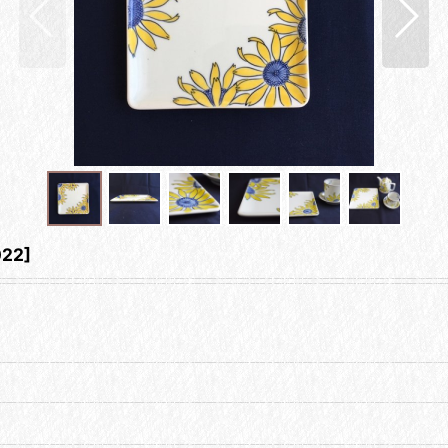
022
]