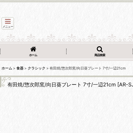
メニュー
ホーム
商品検索
ホーム
>
食器
>
クラシック
>
有田焼/惣次郎窯/向日葵プレート 7寸/一辺21cm
有田焼/惣次郎窯/向日葵プレート 7寸/一辺21cm
[
AR-S