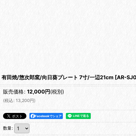
有田焼/惣次郎窯/向日葵プレート 7寸/一辺21cm
[
AR-SJ
販売価格
:
12,000
円
(税別)
(
税込
:
13,200
円
)
Facebookでシェア
数量
: