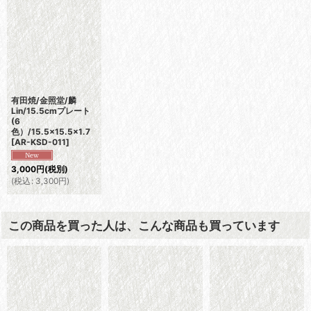
有田焼/金照堂/麟
Lin/15.5cmプレート
(6
色）/15.5×15.5×1.7
[
AR-KSD-011
]
3,000
円
(税別)
(
税込
:
3,300
円
)
この商品を買った人は、こんな商品も買っています