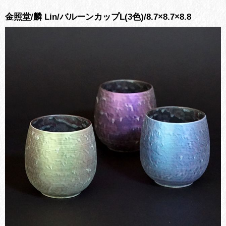
金照堂/麟 Lin/バルーンカップL(3色)/8.7×8.7×8.8