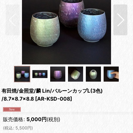
有田焼/金照堂/麟 Lin/バルーンカップL(3色)
/8.7×8.7×8.8
[
AR-KSD-008
]
販売価格
:
5,000
円
(税別)
(
税込
:
5,500
円
)