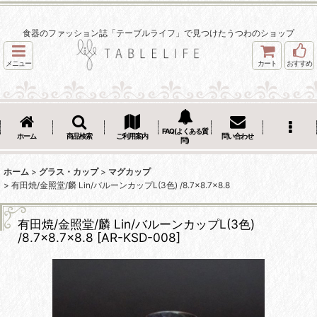
食器のファッション誌「テーブルライフ」で見つけたうつわのショップ
メニュー
カート
おすすめ
FAQ(よくある質
ホーム
商品検索
ご利用案内
問い合わせ
問)
ホーム
>
グラス・カップ
>
マグカップ
>
有田焼/金照堂/麟 Lin/バルーンカップL(3色) /8.7×8.7×8.8
有田焼/金照堂/麟 Lin/バルーンカップL(3色)
/8.7×8.7×8.8
[
AR-KSD-008
]