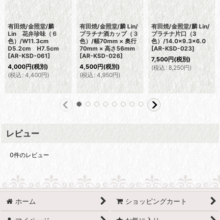
有田焼/金照堂/麟
有田焼/金照堂/麟 Lin/
有田焼/金照堂/麟 Lin/
Lin 花弁珍味（６
プラチナ酒カップ（３
プラチナ片口（3
色）/W11.3cm
色）/幅70mm × 奥行
色）/14.0×9.3×6.0
D5.2cm H7.5cm
70mm × 高さ56mm
[
AR-KSD-023
]
[
AR-KSD-061
]
[
AR-KSD-026
]
7,500
円
(税別)
4,000
円
(税別)
4,500
円
(税別)
(
税込
:
8,250
円
)
(
税込
:
4,400
円
)
(
税込
:
4,950
円
)
レビュー
0
件のレビュー
ホーム
ショッピングカート