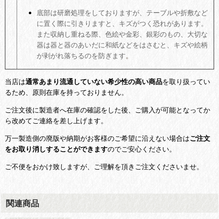
底部は研磨処理をしておりますが、テーブルや折敷など
に置く際に引きりますと、キズがつく恐れがあります。
また収納し重ねる際、色絵や金彩、銀彩のもの、大切な
器は器と器のあいだに和紙などをはさむと、キズや絵柄
が剥がれ落ちるのを防ぎます
。
当店は
通常あまり流通していない希少性の高い商品
を取り扱ってい
るため、原則在庫を持っておりません。
ご注文後に製造者へ在庫の確認をした後、ご購入が可能となってか
ら改めてご連絡を差し上げます。
万一製造側の廃版や納期がお客様のご希望に沿えない場合は
ご注文
をお取り消しすることができます
のでご安心ください。
ご不便をおかけ致しますが、ご理解を頂きご注文くださいませ。
関連商品