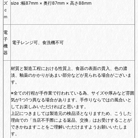
ズ
size :
幅87mm × 奥行87mm × 高さ88mm
ｃ
ｍ
電
子
電子レンジ可、食洗機不可
機
器
材質と製造工程における性質上、食器の表面の貫入、色の濃
淡、釉薬のかかりがあまい部分などが見られる場合がございま
す。
※全ての行程が手作業で行われている為、サイズや厚みなど雰囲
気が1つ1つ異なる場合があります。手作りならではの風合いと
してお楽しみいただければと思います。
上記につきましては製造元の検品済となりますため、こうした
理由での「当店不手際による返品、交換」はお受けすることが
できかねますことをご理解いただけますようお願いいたしま
す。