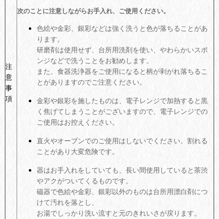
次のことに注意しながらお手入れ、ご使用ください。
色絵や金彩、銀彩などは強く洗うと色が落ちることがあ
ります。
研磨剤は使用せず、台所用洗剤を使い、やわらかいスポ
ンジなどで洗うことをお勧めします。
注
また、食器洗浄器をご使用になると柄が剥がれ落ちるこ
意
とがありますのでご注意ください。
事
項
金彩や銀彩を施したものは、電子レンジで加熱すると黒
く焦げてしまうことがございますので、電子レンジでの
ご使用はお控えください。
直火やオーブンでのご使用はしないでください。割れる
ことがあり大変危険です。
器はお手入れをしていても、長い間使用していると茶渋
やアクがついてくるものです。
磁器で色絵や金彩、銀彩以外のものは台所用漂白剤につ
けて汚れを落とし、
お湯でしっかり洗い流すと元のきれいさが戻ります。