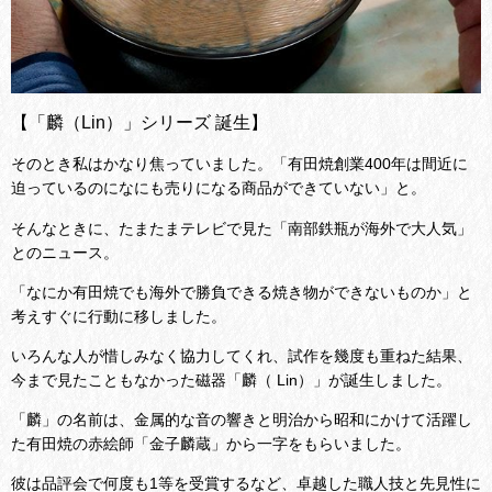
【「麟（Lin）」シリーズ 誕生】
そのとき私はかなり焦っていました。「有田焼創業400年は間近に
迫っているのになにも売りになる商品ができていない」と。
そんなときに、たまたまテレビで見た「南部鉄瓶が海外で大人気」
とのニュース。
「なにか有田焼でも海外で勝負できる焼き物ができないものか」と
考えすぐに行動に移しました。
いろんな人が惜しみなく協力してくれ、試作を幾度も重ねた結果、
今まで見たこともなかった磁器「麟（ Lin）」が誕生しました。
「麟」の名前は、金属的な音の響きと明治から昭和にかけて活躍し
た有田焼の赤絵師「金子麟蔵」から一字をもらいました。
彼は品評会で何度も1等を受賞するなど、卓越した職人技と先見性に