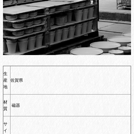
生
産
佐賀県
地
材
磁器
質
サ
イ