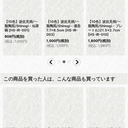
【10色】波佐見焼/一
【10色】波佐見焼/一
【10色】波佐見焼/一
龍陶苑/Shinogi - 小鉢
龍陶苑/Shinogi - 茶碗
龍陶苑/Shinogi - 茶碗
(ボウルL)
L 12.5×6.5cm
[
HS-
S 11×5.7cm
[
HS-IR-
14.3×5.0cm
[
HS-IR-
IR-007
]
008
]
005
]
1,200
円
(税別)
1,100
円
(税別)
1,345
円
(税別)
(
税込
:
1,320
円
)
(
税込
:
1,210
円
)
(
税込
:
1,480
円
)
この商品を買った人は、こんな商品も買っています