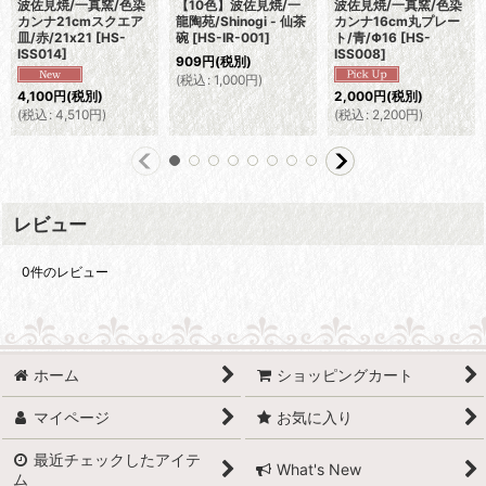
色染
【10色】波佐見焼/一
波佐見焼/一真窯/色染
【10色】波佐見焼/
エア
龍陶苑/Shinogi - 仙茶
カンナ16cm丸プレー
龍陶苑/Shinogi - プ
碗
[
HS-IR-001
]
ト/青/Φ16
[
HS-
ート(S) 11.2×1.5cm
ISS008
]
[
HS-IR-012
]
909
円
(税別)
773
円
(税別)
(
税込
:
1,000
円
)
(
税込
:
851
円
)
2,000
円
(税別)
(
税込
:
2,200
円
)
レビュー
0
件のレビュー
ホーム
ショッピングカート
マイページ
お気に入り
最近チェックしたアイテ
What's New
ム