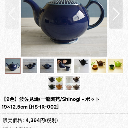
【9色】波佐見焼/一龍陶苑/Shinogi - ポット
19×12.5cm
[
HS-IR-002
]
販売価格
:
4,364
円
(税別)