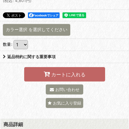
(
税込
:
4,801
円
)
Facebookでシェア
カラー選択
を選択してください
数量
:
返品特約に関する重要事項
カートに入れる
お問い合わせ
お気に入り登録
商品詳細