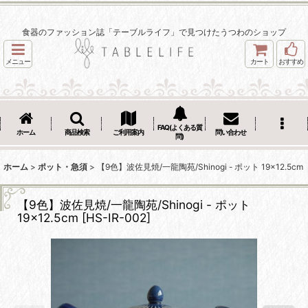
食器のファッション誌「テーブルライフ」で見つけたうつわのショップ
メニュー
カート
おすすめ
FAQ(よくある質
ホーム
商品検索
ご利用案内
問い合わせ
問)
ホーム
>
ポット・急須
>
【9色】波佐見焼/一龍陶苑/Shinogi - ポット 19×12.5cm
【9色】波佐見焼/一龍陶苑/Shinogi - ポット
19×12.5cm
[
HS-IR-002
]