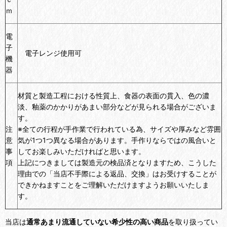
ｍ
電
子
電子レンジ使用可
機
器
材質と製造工程における性質上、食器の表面の貫入、色の濃
淡、釉薬のかかりがあまい部分などが見られる場合がございま
す。
注
※全ての行程が手作業で行われている為、サイズや厚みなど雰囲
意
気が1つ1つ異なる場合があります。手作りならではの風合いと
事
してお楽しみいただければと思います。
項
上記につきましては製造元の検品済となりますため、こうした
理由での「当店不手際による返品、交換」はお受けすることが
できかねますことをご理解いただけますようお願いいたしま
す。
当店は
通常あまり流通していない希少性の高い商品
を取り扱ってい