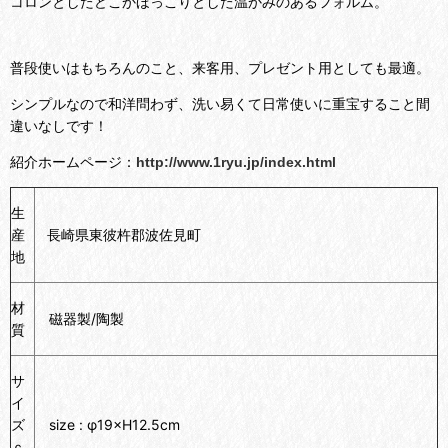
コロンとしたどこかほっこりとした温かみのあるフォルム。
普段使いはもちろんのこと、来客用、プレゼント用としても最適。
シンプルなので和洋問わず、洗い易くて日常使いに重宝すること間
違いなしです！
紹介ホームページ：
http://www.1ryu.jp/index.html
生
産
長崎県東彼杵郡波佐見町
地
材
磁器製/陶製
質
サ
イ
ズ
size : φ19×H12.5cm
ｃ