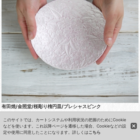
有田焼/金照堂/桜彫り楕円皿/プレシャスピンク
同じシリーズの楕円形のお皿もあります。
このサイトでは、カートシステムや利用状況の把握のためにCookie
一緒に使うことで、春らしさがアップ！より食卓が華やかになり
などを使います。これ以降ページを遷移した場合、Cookieなどの設
定や使用に同意したことになります。詳しくは
こちら
ます。