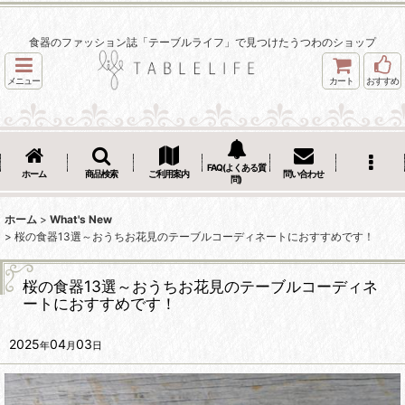
食器のファッション誌「テーブルライフ」で見つけたうつわのショップ
メニュー
カート
おすすめ
FAQ(よくある質
ホーム
商品検索
ご利用案内
問い合わせ
問)
ホーム
>
What's New
>
桜の食器13選～おうちお花見のテーブルコーディネートにおすすめです！
桜の食器13選～おうちお花見のテーブルコーディネ
ートにおすすめです！
2025
04
03
年
月
日