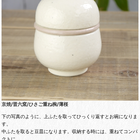
京焼/晋六窯/ひさご重ね椀/薄桜
下の写真のように、上ふたを取ってひっくり返すとお碗になりま
す。
中ふたを取ると豆皿になります。収納する時には、重ねてコンパ
クトに。