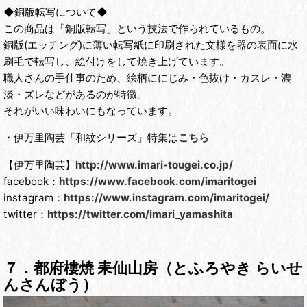
◆
銅版転写について
◆
この商品は「銅版転写」という技法で作られているもの。
銅版(エッチング)に薄い転写紙に印刷された文様を器の表面に水
刷毛で転写し、絵付けをして焼き上げています。
職人さんの手仕事のため、絵柄ににじみ・色抜け・カスレ・濃
淡・ズレなどがあるのが特徴。
それがいい味わいにもなっています。
・伊万里陶芸「和紋シリーズ」特集は
こちら
【伊万里陶芸】
http://www.imari-tougei.co.jp/
facebook：
https://www.facebook.com/imaritogei
instagram：
https://www.instagram.com/imaritogei/
twitter：
https://twitter.com/imari_yamashita
７．都府樓焼 耒仙山房（とふろやき らいせ
んさんぼう）