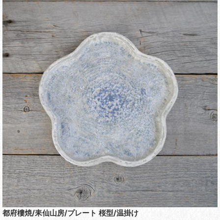
都府樓焼/耒仙山房/プレート 桜型/温掛け