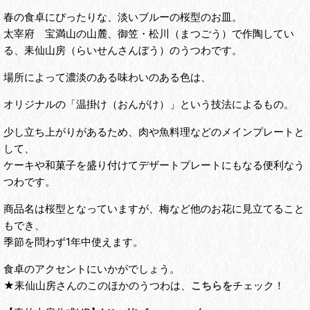
春の食卓にぴったりな、淡いブルーの桜型のお皿。
太宰府 宝満山の山麓、御笠・松川（まつごう）で作陶してい
る、耒仙山房（らいせんさんぼう）のうつわです。
場所によって濃淡のある味わいのある色は、
オリジナルの「温掛け（おんがけ）」という技法によるもの。
少し立ち上がりがあるため、肉や魚料理などのメインプレートと
して、
ケーキや和菓子を盛り付けてデザートプレートにもなる便利なう
つわです。
商品名は桜型となっていますが、梅など他のお花に見立てること
もでき、
季節を問わず1年中使えます。
食卓のアクセントにいかがでしょう。
★耒仙山房さんのこのほかのうつわは、
こちらを
チェック！