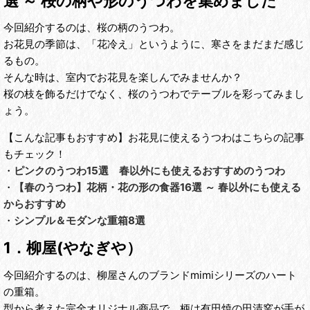
選 ～ 桜の柄や形のうつわを集めました
今回紹介するのは、桜の柄のうつわ。
お花見の季節は、「花冷え」というように、寒さをまだまだ感じ
るもの。
そんな時は、室内でお花見を楽しんでみませんか？
桜の枝を飾るだけでなく、桜のうつわでテーブルを彩ってみまし
ょう。
【こんな記事もおすすめ】お花見に使えるうつわはこちらの記事
もチェック！
・
ピンクのうつわ15選 春以外にも使えるおすすめのうつわ
・
【春のうつわ】花柄・花の形の食器16選 ～ 春以外にも使える
からおすすめ
・
シンプル＆モダンな重箱8選
1．柳屋(やなぎや）
今回紹介するのは、柳屋さんのブランドmimiシリーズのハート
の重箱。
型から考えた完全オリジナル商品で、柄は有田焼の田清窯が手が