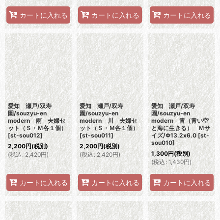
カートに入れる
カートに入れる
カートに入れる
愛知 瀬戸/双寿
愛知 瀬戸/双寿
愛知 瀬戸/双寿
園/souzyu-en
園/souzyu-en
園/souzyu-en
modern 雨 夫婦セ
modern 川 夫婦セ
modern 青（青い空
ット（Ｓ・Ｍ各１個）
ット（Ｓ・Ｍ各１個）
と海に生きる） Ｍサ
[
st-sou012
]
[
st-sou011
]
イズ/Φ13.2x6.0
[
st-
sou010
]
2,200
円
(税別)
2,200
円
(税別)
1,300
円
(税別)
(
税込
:
2,420
円
)
(
税込
:
2,420
円
)
(
税込
:
1,430
円
)
カートに入れる
カートに入れる
カートに入れる