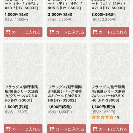
ート（小）/（4色）/
ート（中）/（4色）/
ート（大）/（4色）/
Φ10.7
[
HY-SS032
]
Φ15.6
[
HY-SS031
]
Φ21.3
[
HY-SS030
]
1,000
円
(税別)
2,000
円
(税別)
3,000
円
(税別)
(
税込
:
1,100
円
)
(
税込
:
2,200
円
)
(
税込
:
3,300
円
)
カートに入れる
カートに入れる
カートに入れる
フラッグス/副千製陶
フラッグス/副千製陶
フラッグス/副千製陶
所/象嵌シリーズ湯呑
所/象嵌シリーズ湯呑
所/象嵌シリーズ湯呑
み/グリーン/Φ7.5 X
み/ゴールド/Φ7.5 X
み/シルバー/Φ7.5 X
H6
[
HY-SS001
]
H6
[
HY-SS002
]
H6
[
HY-SS003
]
1,500
円
(税別)
1,500
円
(税別)
1,500
円
(税別)
(
税込
:
1,650
円
)
(
税込
:
1,650
円
)
(
税込
:
1,650
円
)
1
件
カートに入れる
カートに入れる
カートに入れる