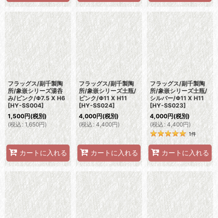
フラッグス/副千製陶
フラッグス/副千製陶
フラッグス/副千製陶
所/象嵌シリーズ湯呑
所/象嵌シリーズ土瓶/
所/象嵌シリーズ土瓶/
み/ピンク/Φ7.5 X H6
ピンク/Φ11 X H11
シルバー/Φ11 X H11
[
HY-SS004
]
[
HY-SS024
]
[
HY-SS023
]
1,500
円
(税別)
4,000
円
(税別)
4,000
円
(税別)
(
税込
:
1,650
円
)
(
税込
:
4,400
円
)
(
税込
:
4,400
円
)
1
件
カートに入れる
カートに入れる
カートに入れる