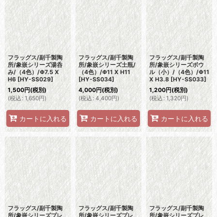
並び順
:
絞り込む
フラッグス/副千製陶
フラッグス/副千製陶
フラッグス/副千製陶
所/象嵌シリーズ湯呑
所/象嵌シリーズ土瓶/
所/象嵌シリーズボウ
み/（4色）/Φ7.5 X
（4色）/Φ11 X H11
ル（小）/（4色）/Φ11
H6
[
HY-SS029
]
[
HY-SS034
]
X H3.8
[
HY-SS033
]
1,500
円
(税別)
4,000
円
(税別)
1,200
円
(税別)
(
税込
:
1,650
円
)
(
税込
:
4,400
円
)
(
税込
:
1,320
円
)
カートに入れる
カートに入れる
カートに入れる
フラッグス/副千製陶
フラッグス/副千製陶
フラッグス/副千製陶
所/象嵌シリーズプレ
所/象嵌シリーズプレ
所/象嵌シリーズプレ