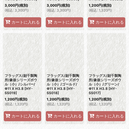
3,000
円
(税別)
3,000
円
(税別)
1,200
円
(税別)
(
税込
:
3,300
円
)
(
税込
:
3,300
円
)
(
税込
:
1,320
円
)
カートに入れる
カートに入れる
カートに入れる
フラッグス/副千製陶
フラッグス/副千製陶
フラッグス/副千製陶
所/象嵌シリーズボウ
所/象嵌シリーズボウ
所/象嵌シリーズボウ
ル（小）/シルバー/
ル（小）/ゴールド/
ル（小）/グリーン/
Φ11 X H3.8
[
HY-
Φ11 X H3.8
[
HY-
Φ11 X H3.8
[
HY-
SS019
]
SS018
]
SS017
]
1,200
円
(税別)
1,200
円
(税別)
1,200
円
(税別)
(
税込
:
1,320
円
)
(
税込
:
1,320
円
)
(
税込
:
1,320
円
)
カートに入れる
カートに入れる
カートに入れる