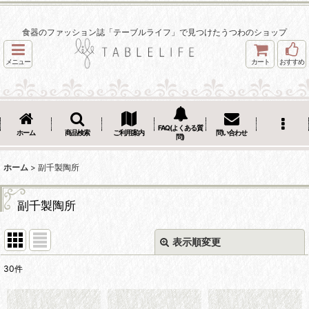
食器のファッション誌「テーブルライフ」で見つけたうつわのショップ
メニュー
カート
おすすめ
FAQ(よくある質
ホーム
商品検索
ご利用案内
問い合わせ
問)
ホーム
>
副千製陶所
副千製陶所
表示順変更
閉じる
30
件
表示数
: