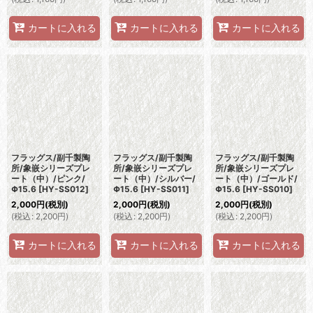
カートに入れる
カートに入れる
カートに入れる
フラッグス/副千製陶
フラッグス/副千製陶
フラッグス/副千製陶
所/象嵌シリーズプレ
所/象嵌シリーズプレ
所/象嵌シリーズプレ
ート（中）/ピンク/
ート（中）/シルバー/
ート（中）/ゴールド/
Φ15.6
[
HY-SS012
]
Φ15.6
[
HY-SS011
]
Φ15.6
[
HY-SS010
]
2,000
円
(税別)
2,000
円
(税別)
2,000
円
(税別)
(
税込
:
2,200
円
)
(
税込
:
2,200
円
)
(
税込
:
2,200
円
)
カートに入れる
カートに入れる
カートに入れる