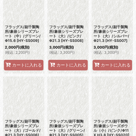
フラッグス/副千製陶
フラッグス/副千製陶
フラッグス/副千製陶
所/象嵌シリーズプレ
所/象嵌シリーズプレ
所/象嵌シリーズプレ
ート（中）/グリーン/
ート（大）/ピンク/
ート（大）/シルバー/
Φ15.6
[
HY-SS009
]
Φ21.3
[
HY-SS008
]
Φ21.3
[
HY-SS007
]
2,000
円
(税別)
3,000
円
(税別)
3,000
円
(税別)
(
税込
:
2,200
円
)
(
税込
:
3,300
円
)
(
税込
:
3,300
円
)
カートに入れる
カートに入れる
カートに入れる
フラッグス/副千製陶
フラッグス/副千製陶
フラッグス/副千製陶
所/象嵌シリーズプレ
所/象嵌シリーズプレ
所/象嵌シリーズボウ
ート（大）/ゴールド/
ート（大）/グリーン/
ル（小）/ピンク/Φ11
Φ21.3
[
HY-SS006
]
Φ21.3
[
HY-SS005
]
X H3.8
[
HY-SS020
]