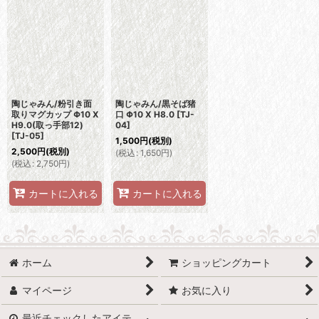
並び順
:
絞り込む
陶じゃみん/粉引き面
陶じゃみん/黒そば猪
取りマグカップ Φ10 X
口 Φ10 X H8.0
[
TJ-
H9.0(取っ手部12)
04
]
[
TJ-05
]
1,500
円
(税別)
2,500
円
(税別)
(
税込
:
1,650
円
)
(
税込
:
2,750
円
)
カートに入れる
カートに入れる
ホーム
ショッピングカート
マイページ
お気に入り
最近チェックしたアイテ