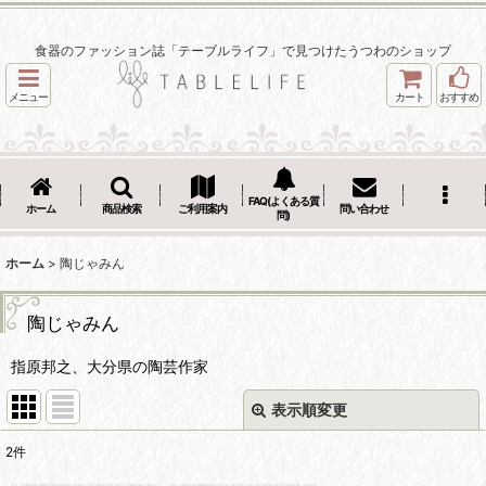
食器のファッション誌「テーブルライフ」で見つけたうつわのショップ
メニュー
カート
おすすめ
FAQ(よくある質
ホーム
商品検索
ご利用案内
問い合わせ
問)
ホーム
>
陶じゃみん
陶じゃみん
指原邦之、大分県の陶芸作家
表示順変更
閉じる
2
件
表示数
: