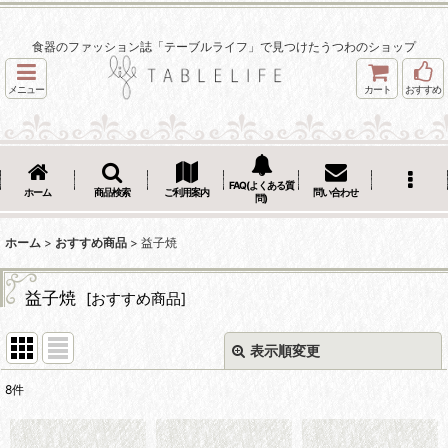
食器のファッション誌「テーブルライフ」で見つけたうつわのショップ
メニュー
カート
おすすめ
FAQ(よくある質
ホーム
商品検索
ご利用案内
問い合わせ
問)
ホーム
>
おすすめ商品
>
益子焼
益子焼
[
おすすめ商品
]
表示順変更
閉じる
8
件
表示数
: