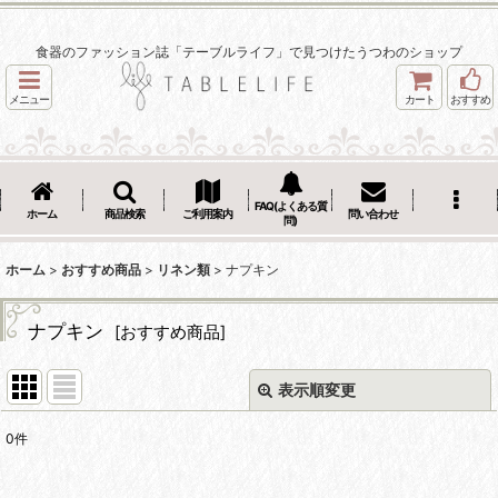
食器のファッション誌「テーブルライフ」で見つけたうつわのショップ
メニュー
カート
おすすめ
FAQ(よくある質
ホーム
商品検索
ご利用案内
問い合わせ
問)
ホーム
>
おすすめ商品
>
リネン類
>
ナプキン
ナプキン
[
おすすめ商品
]
表示順変更
閉じる
0
件
表示数
: