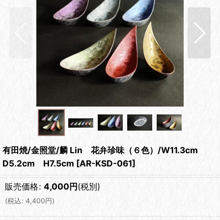
有田焼/金照堂/麟 Lin 花弁珍味（６色）/W11.3cm
D5.2cm H7.5cm
[
AR-KSD-061
]
販売価格
:
4,000
円
(税別)
(
税込
:
4,400
円
)