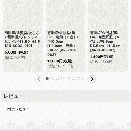
有田焼/金照堂/あじさ
有田焼/金照堂/麟
有田焼/金照堂/麟
い彫和皿/プレシャス
Lin 急須（３色）/
Lin 角型豆皿（６
ピンク/Φ18.5 X H2.5
Φ10.0cm
色）/W5.5cm
[
AR-KSD2-010
]
H11.0cm 容量：
D5.5cm H1.5cm
360cc
[
AR-KSD-
[
AR-KSD-067
]
5,000
円
(税別)
063
]
1,400
円
(税別)
(
税込
:
5,500
円
)
17,000
円
(税別)
(
税込
:
1,540
円
)
(
税込
:
18,700
円
)
レビュー
0
件のレビュー