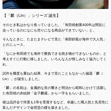
【「麟（Lin）」シリーズ 誕生】
そのとき私はかなり焦っていました。「有田焼創業400年は間近に
迫っているのになにも売りになる商品ができていない」と。
そんなときに、たまたまテレビで見た「南部鉄瓶が海外で大人気」
とのニュース。
「なにか有田焼でも海外で勝負できる焼き物ができないものか」と
考えすぐに行動に移しました。いろんな人が惜しみなく協力してく
れ、
試作を幾度も重ねた結果、今まで見たこともなかった磁器「麟（
Lin）」が誕生しました。
「麟」の名前は、金属的な音の響きと明治から昭和にかけて活躍し
た有田焼の赤絵師「金子麟蔵」から一字をもらいました。
彼は品評会で何度も1等を受賞するなど、卓越した職人技と先見性に
富んだデザインで金照堂の礎を築きました。