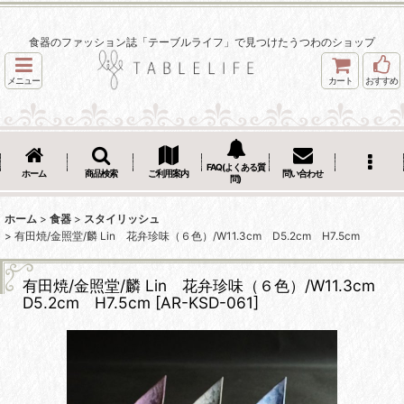
食器のファッション誌「テーブルライフ」で見つけたうつわのショップ
メニュー
カート
おすすめ
FAQ(よくある質
ホーム
商品検索
ご利用案内
問い合わせ
問)
ホーム
>
食器
>
スタイリッシュ
>
有田焼/金照堂/麟 Lin 花弁珍味（６色）/W11.3cm D5.2cm H7.5cm
有田焼/金照堂/麟 Lin 花弁珍味（６色）/W11.3cm
D5.2cm H7.5cm
[
AR-KSD-061
]