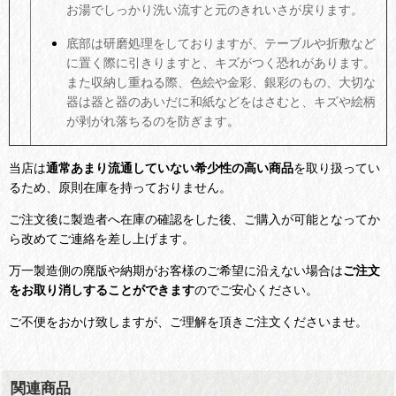
お湯でしっかり洗い流すと元のきれいさが戻ります。
底部は研磨処理をしておりますが、テーブルや折敷など
に置く際に引きりますと、キズがつく恐れがあります。
また収納し重ねる際、色絵や金彩、銀彩のもの、大切な
器は器と器のあいだに和紙などをはさむと、キズや絵柄
が剥がれ落ちるのを防ぎます
。
当店は
通常あまり流通していない希少性の高い商品
を取り扱ってい
るため、原則在庫を持っておりません。
ご注文後に製造者へ在庫の確認をした後、ご購入が可能となってか
ら改めてご連絡を差し上げます。
万一製造側の廃版や納期がお客様のご希望に沿えない場合は
ご注文
をお取り消しすることができます
のでご安心ください。
ご不便をおかけ致しますが、ご理解を頂きご注文くださいませ。
関連商品