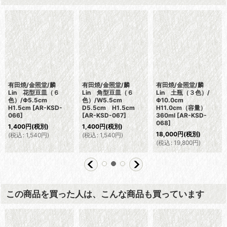
有田焼/金照堂/麟
有田焼/金照堂/麟
有田焼/金照堂/麟
Lin 花型豆皿（６
Lin 角型豆皿（６
Lin 土瓶（３色）/
色）/Φ5.5cm
色）/W5.5cm
Φ10.0cm
H1.5cm
[
AR-KSD-
D5.5cm H1.5cm
H11.0cm（容量）
066
]
[
AR-KSD-067
]
360ml
[
AR-KSD-
068
]
1,400
円
(税別)
1,400
円
(税別)
18,000
円
(税別)
(
税込
:
1,540
円
)
(
税込
:
1,540
円
)
(
税込
:
19,800
円
)
この商品を買った人は、こんな商品も買っています