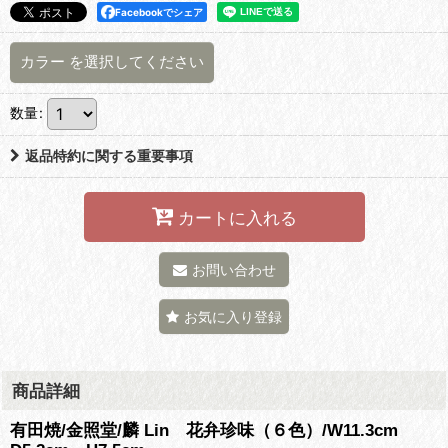
Facebookでシェア
カラー
を選択してください
数量
:
返品特約に関する重要事項
カートに入れる
お問い合わせ
お気に入り登録
商品詳細
有田焼/金照堂/麟 Lin 花弁珍味（６色）/W11.3cm