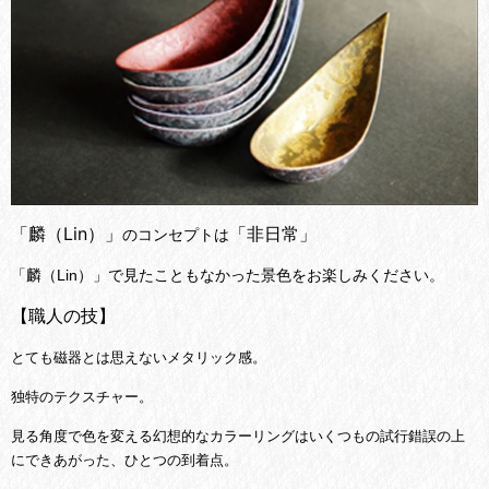
「麟（Lin）」
「非日常」
のコンセプトは
「麟（Lin）」で見たこともなかった景色をお楽しみください。
【職人の技】
とても磁器とは思えないメタリック感。
独特のテクスチャー。
見る角度で色を変える幻想的なカラーリングは
いくつもの試行錯誤の上
にできあがった、
ひとつの到着点。