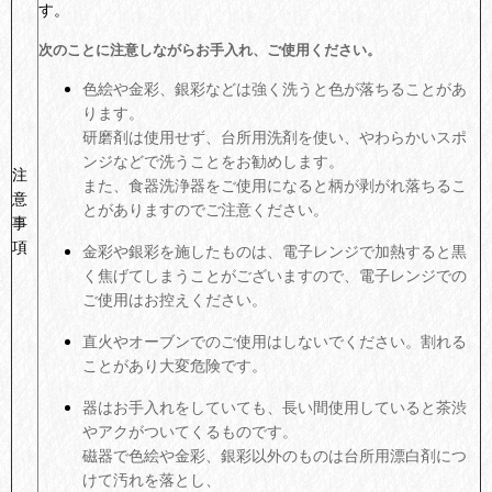
す。
次のことに注意しながらお手入れ、ご使用ください。
色絵や金彩、銀彩などは強く洗うと色が落ちることがあ
ります。
研磨剤は使用せず、台所用洗剤を使い、やわらかいスポ
ンジなどで洗うことをお勧めします。
注
また、食器洗浄器をご使用になると柄が剥がれ落ちるこ
意
とがありますのでご注意ください。
事
項
金彩や銀彩を施したものは、電子レンジで加熱すると黒
く焦げてしまうことがございますので、電子レンジでの
ご使用はお控えください。
直火やオーブンでのご使用はしないでください。割れる
ことがあり大変危険です。
器はお手入れをしていても、長い間使用していると茶渋
やアクがついてくるものです。
磁器で色絵や金彩、銀彩以外のものは台所用漂白剤につ
けて汚れを落とし、