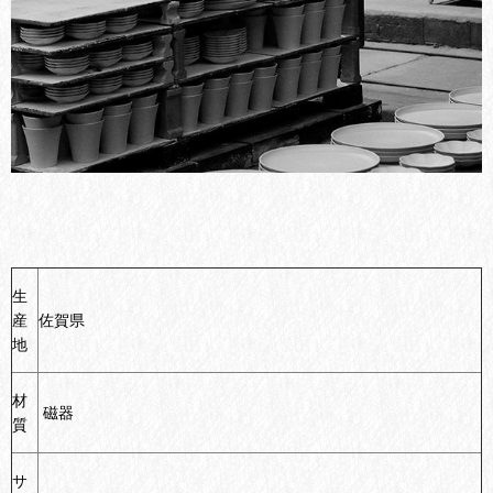
生
産
佐賀県
地
材
磁器
質
サ