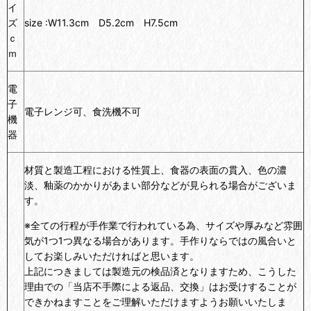
イ
ズ
size :
W11.3cm D5.2cm H7.5cm
ｃ
ｍ
電
子
電子レンジ可、食洗機不可
機
器
材質と製造工程における性質上、食器の表面の貫入、色の濃
淡、釉薬のかかりがあまい部分などが見られる場合がございま
す。
※全ての行程が手作業で行われている為、サイズや厚みなど雰囲
気が1つ1つ異なる場合があります。手作りならではの風合いと
してお楽しみいただければと思います。
上記につきましては製造元の検品済となりますため、こうした
理由での「当店不手際による返品、交換」はお受けすることが
できかねますことをご理解いただけますようお願いいたしま