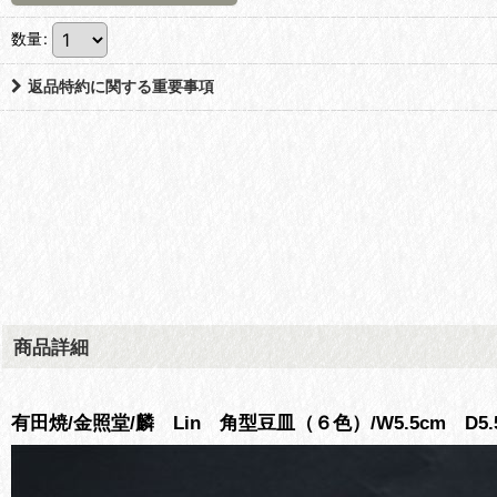
数量
:
返品特約に関する重要事項
商品詳細
有田焼/金照堂/麟 Lin 角型豆皿（６色）/W5.5cm D5.5