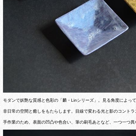
モダンで妖艶な質感と色彩の「麟・Linシリーズ」。見る角度によっ
非日常の空間と癒しをもたらします。目線で変わる光と影のコントラ
手作業のため、表面の凹凸や色合い、筆の刷毛あとなど、一つ一つ異