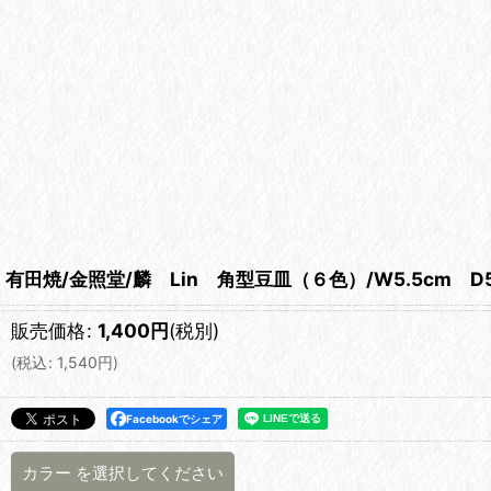
有田焼/金照堂/麟 Lin 角型豆皿（６色）/W5.5cm D5.
販売価格
:
1,400
円
(税別)
(
税込
:
1,540
円
)
Facebookでシェア
カラー
を選択してください