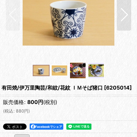
有田焼/伊万里陶芸/和紋/花紋 ＩＭそば猪口
[
6205014
]
販売価格
:
800
円
(税別)
(
税込
:
880
円
)
Facebookでシェア