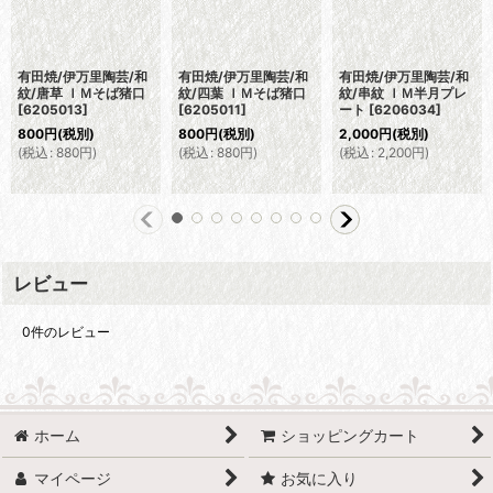
有田焼/伊万里陶芸/和
有田焼/伊万里陶芸/和
有田焼/伊万里陶芸/和
紋/唐草 ＩＭそば猪口
紋/四葉 ＩＭそば猪口
紋/串紋 ＩＭ半月プレ
[
6205013
]
[
6205011
]
ート
[
6206034
]
800
円
(税別)
800
円
(税別)
2,000
円
(税別)
(
税込
:
880
円
)
(
税込
:
880
円
)
(
税込
:
2,200
円
)
レビュー
0
件のレビュー
ホーム
ショッピングカート
マイページ
お気に入り