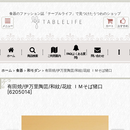
食器のファッション誌「テーブルライフ」で見つけたうつわのショップ
メニュー
カート
おすすめ
FAQ(よくある質
ホーム
商品検索
ご利用案内
問い合わせ
問)
ホーム
>
食器
>
和モダン
>
有田焼/伊万里陶芸/和紋/花紋 ＩＭそば猪口
有田焼/伊万里陶芸/和紋/花紋 ＩＭそば猪口
[
6205014
]