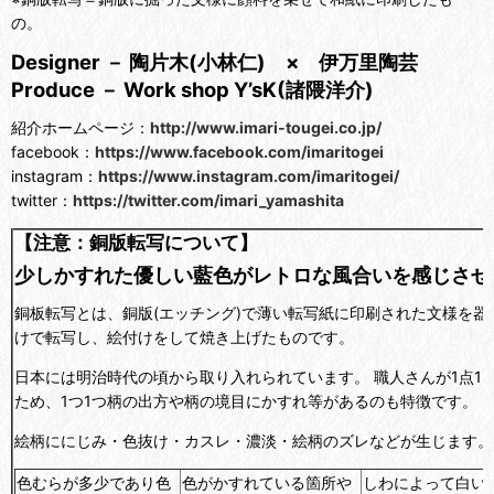
の。
Designer － 陶片木(小林仁) × 伊万里陶芸
Produce － Work shop Y’sK(諸隈洋介)
紹介ホームページ：
http://www.imari-tougei.co.jp/
facebook：
https://www.facebook.com/imaritogei
instagram：
https://www.instagram.com/imaritogei/
twitter：
https://twitter.com/imari_yamashita
【注意：銅版転写について】
少しかすれた優しい藍色がレトロな風合いを感じさせ
銅板転写とは、銅版(エッチング)で薄い転写紙に印刷された文様を器
けで転写し、絵付けをして焼き上げたものです。
日本には明治時代の頃から取り入れられています。 職人さんが1点1
ため、1つ1つ柄の出方や柄の境目にかすれ等があるのも特徴です。
絵柄ににじみ・色抜け・カスレ・濃淡・絵柄のズレなどが生じます。
色むらが多少であり色
色がかすれている箇所や
しわによって白い