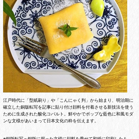
江戸時代に「型紙刷り」や「こんにゃく判」から始まり、明治期に
確立した銅版転写を記事に貼り付け顔料を付着させる新技法を使う
ために生成された酸化コバルト。鮮やかでポップな藍色に和風モダ
ンな文様があいまって日本文化の粋を伝えます。
※銅版転写＝銅版に掘った文様に顔料を乗せて和紙に印刷したも