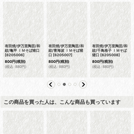
有田焼/伊万里陶芸/和
有田焼/伊万里陶芸/和
有田焼/伊万里陶芸/和
紋/亀甲 ＩＭそば猪口
紋/青海波 ＩＭそば猪
紋/千鳥格子 ＩＭそば
[
6205006
]
口
[
6205007
]
猪口
[
6205008
]
800
円
(税別)
800
円
(税別)
800
円
(税別)
(
税込
:
880
円
)
(
税込
:
880
円
)
(
税込
:
880
円
)
この商品を買った人は、こんな商品も買っています