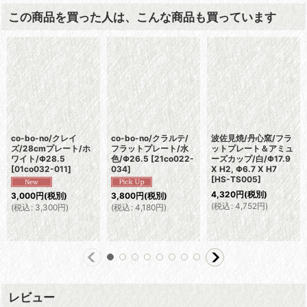
この商品を買った人は、こんな商品も買っています
co-bo-no/クレイ
co-bo-no/クラルテ/
波佐見焼/丹心窯/フラ
ズ/28cmプレート/ホ
フラットプレート/水
ットプレート＆アミュ
ワイト/Φ28.5
色/Φ26.5
[
21co022-
ーズカップ/白/Φ17.9
[
01co032-011
]
034
]
X H2, Φ6.7 X H7
[
HS-TS005
]
4,320
円
(税別)
3,000
円
(税別)
3,800
円
(税別)
(
税込
:
4,752
円
)
(
税込
:
3,300
円
)
(
税込
:
4,180
円
)
レビュー