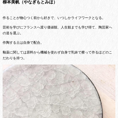
柳本美帆（やなぎもとみほ）
作ることが物心つく前から好きで、いつしかライフワークとなる。
芸術を学びにフランスへ渡り価値観、人生観までも学び得て、陶芸家へ
の道を選ぶ。
作陶する土は自身で配合。
釉薬に関しては原料から機械を使わず自身で乳鉢で擦って作るほどのこ
だわりを持つ。