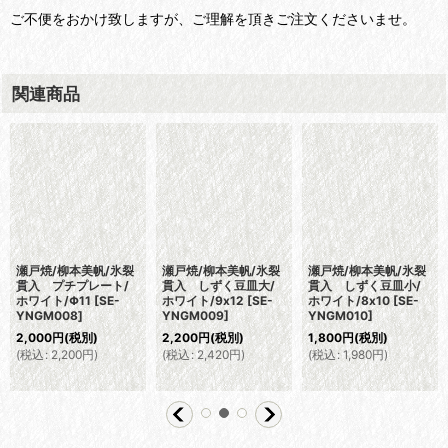
ご不便をおかけ致しますが、ご理解を頂きご注文くださいませ。
関連商品
瀬戸焼/柳本美帆/氷裂
瀬戸焼/柳本美帆/氷裂
瀬戸焼/柳本美帆/氷裂
貫入 プチプレート/
貫入 しずく豆皿大/
貫入 しずく豆皿小/
ホワイト/Φ11
[
SE-
ホワイト/9x12
[
SE-
ホワイト/8x10
[
SE-
YNGM008
]
YNGM009
]
YNGM010
]
2,000
円
(税別)
2,200
円
(税別)
1,800
円
(税別)
(
税込
:
2,200
円
)
(
税込
:
2,420
円
)
(
税込
:
1,980
円
)