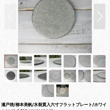
瀬戸焼/柳本美帆/氷裂貫入六寸フラットプレート/ホワイ