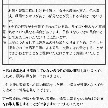
材質と製造工程における性質上、食器の表面の貫入、色の濃
淡、釉薬のかかりがあまい部分などが見られる場合がございま
す。
注
※全ての行程が手作業で行われている為、サイズや厚みなど雰囲
意
気が1つ1つ異なる場合があります。手作りならではの風合いと
事
してお楽しみいただければと思います。
項
上記につきましては製造元の検品済となりますため、こうした
理由での「当店不手際による返品、交換」はお受けすることが
できかねますことをご理解いただけますようお願いいたしま
す。
当店は
通常あまり流通していない希少性の高い商品
を取り扱ってい
るため、原則在庫を持っておりません。
ご注文後に製造者へ在庫の確認をした後、ご購入が可能となってか
ら改めてご連絡を差し上げます。
万一製造側の廃版や納期がお客様のご希望に沿えない場合は
ご注文
をお取り消しすることができます
のでご安心ください。