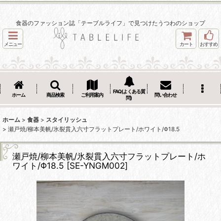
食器のファッション誌「テーブルライフ」で見つけたうつわのショップ
メニュー
カート
おすすめ
FAQ(よくある質
ホーム
商品検索
ご利用案内
問い合わせ
問)
ホーム
>
食器
>
スタイリッシュ
>
瀬戸焼/柳本美帆/氷裂貫入六寸フラットプレート/ホワイト/Φ18.5
瀬戸焼/柳本美帆/氷裂貫入六寸フラットプレート/ホ
ワイト/Φ18.5
[
SE-YNGM002
]