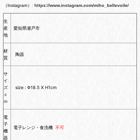
（Instagram）:
https://www.instagram.com/miho_bellevoile/
生
産
愛知県瀬戸市
地
材
陶器
質
サ
イ
ズ
size : Φ18.5 X H1cm
ｃ
ｍ
電
子
電子レンジ・食洗機
不可
機
器