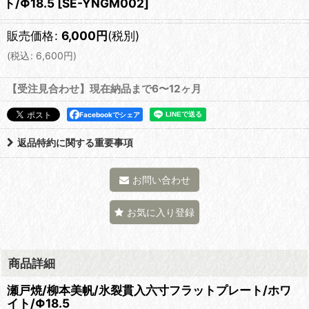
ト/Φ18.5
[
SE-YNGM002
]
販売価格
:
6,000
円
(税別)
(
税込
:
6,600
円
)
【受注見合わせ】現在納品まで6〜12ヶ月
Facebookでシェア
返品特約に関する重要事項
お問い合わせ
お気に入り登録
商品詳細
瀬戸焼/柳本美帆/氷裂貫入六寸フラットプレート/ホワ
イト/Φ18.5