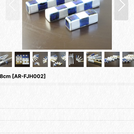
8cm
[
AR-FJH002
]