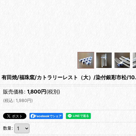
有田焼/福珠窯/カトラリーレスト（大）/染付銀彩市松/10.
販売価格
:
1,800
円
(税別)
(
税込
:
1,980
円
)
Facebookでシェア
数量
: