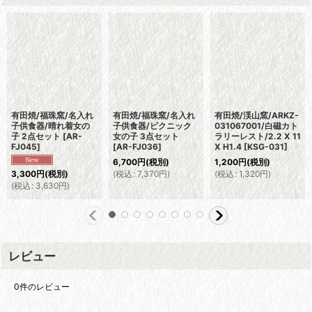
有田焼/福珠窯/名入れ
有田焼/福珠窯/名入れ
有田焼/渓山窯/ARKZ-
子供食器/晴れ着女の
子供食器/ピクニック
031067001/白磁カト
子 2点セット
[
AR-
女の子 3点セット
ラリーレスト/2.2 X 11
FJ045
]
[
AR-FJ036
]
X H1.4
[
KSG-031
]
6,700
円
(税別)
1,200
円
(税別)
(
税込
:
7,370
円
)
(
税込
:
1,320
円
)
3,300
円
(税別)
(
税込
:
3,630
円
)
レビュー
0
件のレビュー