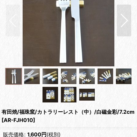
有田焼/福珠窯/カトラリーレスト（中）/白磁金彩/7.2cm
[
AR-FJH010
]
販売価格
:
1,600
円
(税別)