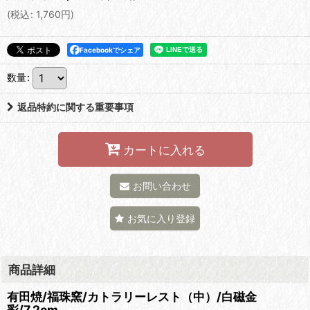
(
税込
:
1,760
円
)
Facebookでシェア
数量
:
返品特約に関する重要事項
カートに入れる
お問い合わせ
お気に入り登録
商品詳細
有田焼/福珠窯/カトラリーレスト（中）/白磁金
彩/7.2cm