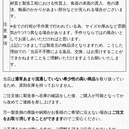
材質と製造工程における性質上、食器の表面の貫入、色の濃
淡、釉薬のかかりがあまい部分などが見られる場合がございま
す。
注
※全ての行程が手作業で行われている為、サイズや厚みなど雰囲
意
気が1つ1つ異なる場合があります。手作りならではの風合いと
事
してお楽しみいただければと思います。
項
上記につきましては製造元の検品済となりますため、こうした
理由での「当店不手際による返品、交換」はお受けすることが
できかねますことをご理解いただけますようお願いいたしま
す。
当店は
通常あまり流通していない希少性の高い商品
を取り扱ってい
るため、原則在庫を持っておりません。
ご注文後に製造者へ在庫の確認をした後、ご購入が可能となってか
ら改めてご連絡を差し上げます。
万一製造側の廃版や納期がお客様のご希望に沿えない場合は
ご注文
をお取り消しすることができます
のでご安心ください。
ご不便をおかけ致しますが、ご理解を頂きご注文くださいませ。