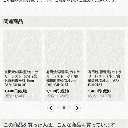
関連商品
有田焼/福珠窯/カトラ
有田焼/福珠窯/カトラ
有田焼/福珠窯/カトラ
リーレスト（小）/染
リーレスト（小）/白
リーレスト（小）/白
付銀彩市松/3.6cm
磁銀彩市松/3.6cm
磁金彩/3.6cm
[
AR-
[
AR-FJH014
]
[
AR-FJH015
]
FJH016
]
1,400
円
(税別)
1,200
円
(税別)
1,400
円
(税別)
(
税込
:
1,540
円
)
(
税込
:
1,320
円
)
(
税込
:
1,540
円
)
この商品を買った人は、こんな商品も買っています