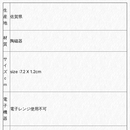
生
産
佐賀県
地
材
陶磁器
質
サ
イ
ズ
size :7.2 X 1.2cm
ｃ
ｍ
電
子
電子レンジ使用不可
機
器