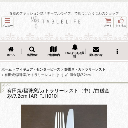
食器のファッション誌「テーブルライフ」で見つけたうつわのショップ
メニュー
カート
おすすめ
FAQ(よくある質
ホーム
商品検索
ご利用案内
問い合わせ
問)
ホーム
>
フィギュア・センターピース
>
箸置き・カトラリーレスト
>
有田焼/福珠窯/カトラリーレスト（中）/白磁金彩/7.2cm
有田焼/福珠窯/カトラリーレスト（中）/白磁金
彩/7.2cm
[
AR-FJH010
]