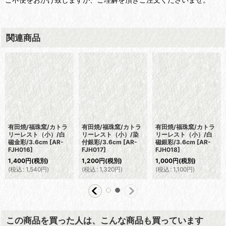
関連商品
有田焼/福珠窯/カトラ
有田焼/福珠窯/カトラ
有田焼/福珠窯/カトラ
リーレスト（小）/白
リーレスト（小）/染
リーレスト（小）/白
磁金彩/3.6cm
[
AR-
付銀彩/3.6cm
[
AR-
磁銀彩/3.6cm
[
AR-
FJH016
]
FJH017
]
FJH018
]
1,400
円
(税別)
1,200
円
(税別)
1,000
円
(税別)
(
税込
:
1,540
円
)
(
税込
:
1,320
円
)
(
税込
:
1,100
円
)
この商品を買った人は、こんな商品も買っています