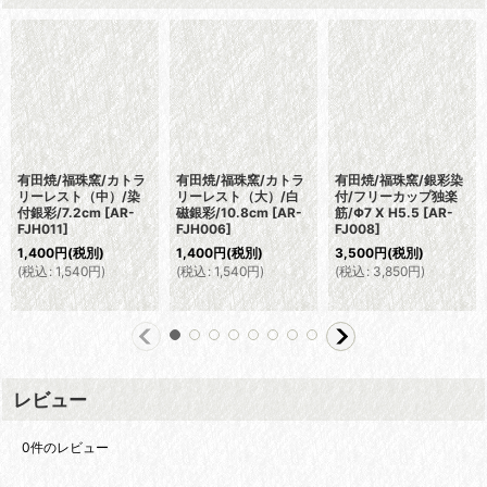
有田焼/福珠窯/カトラ
有田焼/福珠窯/カトラ
有田焼/福珠窯/銀彩染
リーレスト（中）/染
リーレスト（大）/白
付/フリーカップ独楽
付銀彩/7.2cm
[
AR-
磁銀彩/10.8cm
[
AR-
筋/Φ7 X H5.5
[
AR-
FJH011
]
FJH006
]
FJ008
]
1,400
円
(税別)
1,400
円
(税別)
3,500
円
(税別)
(
税込
:
1,540
円
)
(
税込
:
1,540
円
)
(
税込
:
3,850
円
)
レビュー
0
件のレビュー