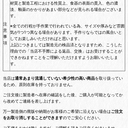
材質と製造工程における性質上、食器の表面の貫入、色の濃
淡、釉薬のかかりがあまい部分などが見られる場合がございま
す。
注
※全ての行程が手作業で行われている為、サイズや厚みなど雰囲
意
気が1つ1つ異なる場合があります。手作りならではの風合いと
事
してお楽しみいただければと思います。
項
上記につきましては製造元の検品済となりますため、こうした
理由での「当店不手際による返品、交換」はお受けすることが
できかねますことをご理解いただけますようお願いいたしま
す。
当店は
通常あまり流通していない希少性の高い商品
を取り扱ってい
るため、原則在庫を持っておりません。
ご注文後に製造者へ在庫の確認をした後、ご購入が可能となってか
ら改めてご連絡を差し上げます。
万一製造側の廃版や納期がお客様のご希望に沿えない場合は
ご注文
をお取り消しすることができます
のでご安心ください。
ご不便をおかけ致しますが、ご理解を頂きご注文くださいませ。