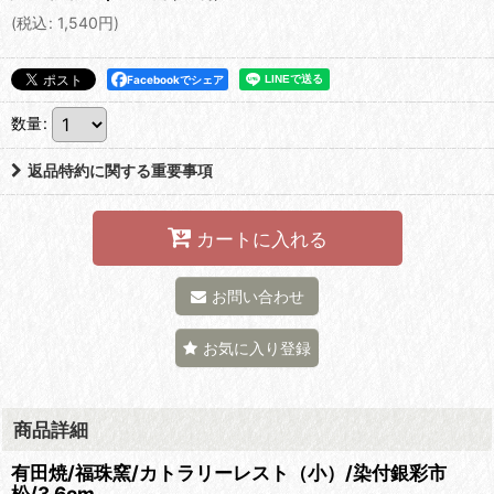
(
税込
:
1,540
円
)
Facebookでシェア
数量
:
返品特約に関する重要事項
カートに入れる
お問い合わせ
お気に入り登録
商品詳細
有田焼/福珠窯/カトラリーレスト（小）/染付銀彩市
松/3.6cm