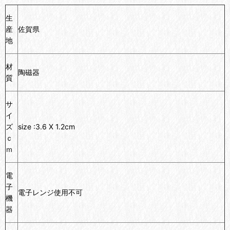
生
産
佐賀県
地
材
陶磁器
質
サ
イ
ズ
size :3.6 X 1.2cm
ｃ
ｍ
電
子
電子レンジ使用不可
機
器