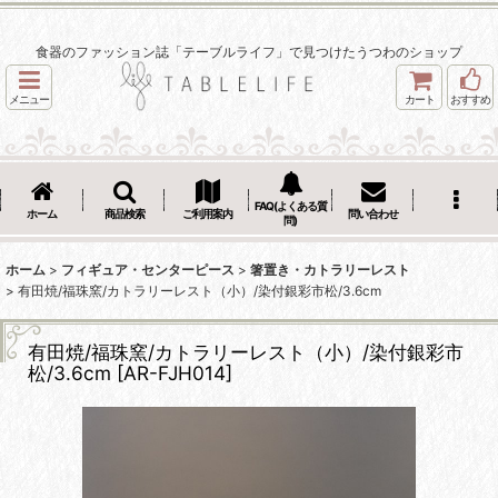
食器のファッション誌「テーブルライフ」で見つけたうつわのショップ
メニュー
カート
おすすめ
FAQ(よくある質
ホーム
商品検索
ご利用案内
問い合わせ
問)
ホーム
>
フィギュア・センターピース
>
箸置き・カトラリーレスト
>
有田焼/福珠窯/カトラリーレスト（小）/染付銀彩市松/3.6cm
有田焼/福珠窯/カトラリーレスト（小）/染付銀彩市
松/3.6cm
[
AR-FJH014
]