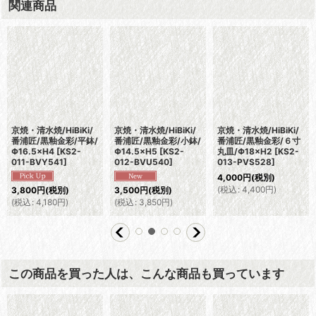
関連商品
京焼・清水焼/HiBiKi/
京焼・清水焼/HiBiKi/
京焼・清水焼/HiBiKi/
番浦匠/黒釉金彩/平鉢/
番浦匠/黒釉金彩/小鉢/
番浦匠/黒釉金彩/６寸
Φ16.5×H4
[
KS2-
Φ14.5×H5
[
KS2-
丸皿/Φ18×H2
[
KS2-
011-BVY541
]
012-BVU540
]
013-PVS528
]
4,000
円
(税別)
(
税込
:
4,400
円
)
3,800
円
(税別)
3,500
円
(税別)
(
税込
:
4,180
円
)
(
税込
:
3,850
円
)
この商品を買った人は、こんな商品も買っています