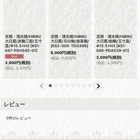
京焼・清水焼/HiBiKi/
京焼・清水焼/HiBiKi/
京焼・清水焼/HiBiKi/
大日窯/灰釉三彩/五寸
大日窯/月白釉/抹茶碗/
大日窯/飴釉/五寸皿/
皿/Φ15.5×H3
[
KS1-
[
KS2-005-TDG398
]
Φ15.5×H3
[
KS1-
047-PDH545-01
]
049-PDA539-01
]
6,000
円
(税別)
3,000
円
(税別)
(
税込
:
6,600
円
)
(
税込
:
3,300
円
)
3,000
円
(税別)
(
税込
:
3,300
円
)
レビュー
0
件のレビュー