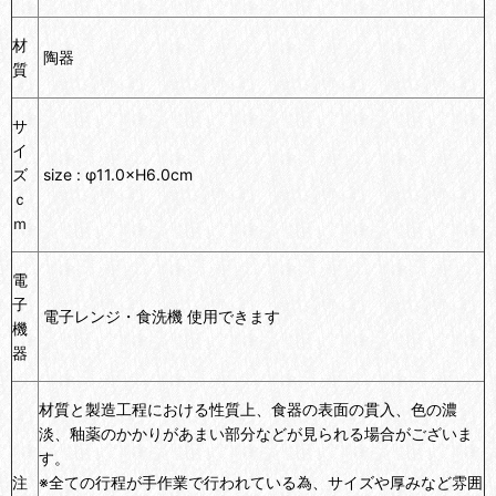
材
陶器
質
サ
イ
ズ
size :
φ11.0
×H6.0cm
ｃ
ｍ
電
子
電子レンジ・食洗機 使用できます
機
器
材質と製造工程における性質上、食器の表面の貫入、色の濃
淡、釉薬のかかりがあまい部分などが見られる場合がございま
す。
注
※全ての行程が手作業で行われている為、サイズや厚みなど雰囲