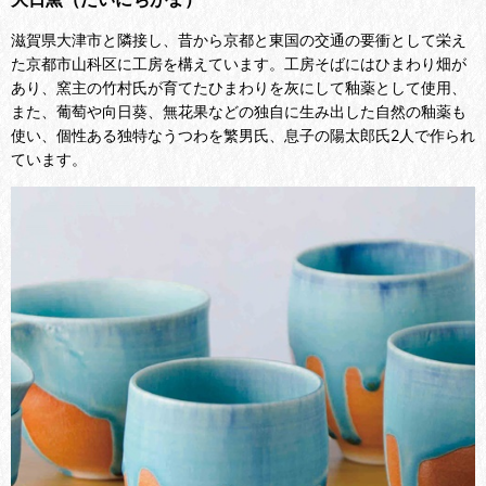
滋賀県大津市と隣接し、昔から京都と東国の交通の要衝として栄え
た京都市山科区に工房を構えています。工房そばにはひまわり畑が
あり、窯主の竹村氏が育てたひまわりを灰にして釉薬として使用、
また、葡萄や向日葵、無花果などの独自に生み出した自然の釉薬も
使い、個性ある独特なうつわを繁男氏、息子の陽太郎氏2人で作られ
ています。