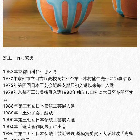
窯主・竹村繁男
1953年京都山科に生まれる
1972年京都市立日吉丘高校陶芸科卒業・木村盛伸先生に師事する
1975年第四回日本工芸会近畿支部展初入選以来毎年入選
1978年京都府工芸美術展入選1980年独立し山科に大日窯を開窯す
る
1988年第三五回日本伝統工芸展入選
1989年「土の子会」結成
1990年第三七回日本伝統工芸展入選
1994年「蓬莱会作陶展」に出品
1996年第二五回日本伝統工芸近畿展 奨励賞受賞・大阪難波「高島