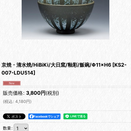
京焼・清水焼/HiBiKi/大日窯/釉彩/飯碗/Φ11×H6
[
KS2-
007-LDU514
]
販売価格
:
3,800
円
(税別)
(
税込
:
4,180
円
)
Facebookでシェア
数量
: