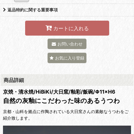
返品特約に関する重要事項
カートに入れる
お問い合わせ
お気に入り登録
商品詳細
京焼・清水焼/HiBiKi/大日窯/釉彩/飯碗/Φ11×H6
自然の灰釉にこだわった味のあるうつわ
京都・山科を拠点に作陶されている大日窯さんの素敵なうつわをご
紹介致します。