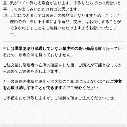
意
気が1つ1つ異なる場合があります。手作りならではの風合いと
事
してお楽しみいただければと思います。
項
上記につきましては製造元の検品済となりますため、こうした
理由での「当店不手際による返品、交換」はお受けすることが
できかねますことをご理解いただけますようお願いいたしま
す。
当店は
通常あまり流通していない希少性の高い商品
を取り扱ってい
るため、原則在庫を持っておりません。
ご注文後に製造者へ在庫の確認をした後、ご購入が可能となってか
ら改めてご連絡を差し上げます。
万一製造側の廃版や納期がお客様のご希望に沿えない場合は
ご注文
をお取り消しすることができます
のでご安心ください。
ご不便をおかけ致しますが、ご理解を頂きご注文くださいませ。