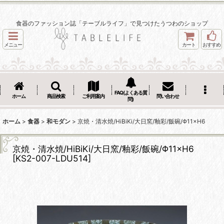
食器のファッション誌「テーブルライフ」で見つけたうつわのショップ
メニュー
カート
おすすめ
FAQ(よくある質
ホーム
商品検索
ご利用案内
問い合わせ
問)
ホーム
>
食器
>
和モダン
>
京焼・清水焼/HiBiKi/大日窯/釉彩/飯碗/Φ11×H6
京焼・清水焼/HiBiKi/大日窯/釉彩/飯碗/Φ11×H6
[
KS2-007-LDU514
]