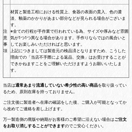
材質と製造工程における性質上、食器の表面の貫入、色の濃
淡、釉薬のかかりがあまい部分などが見られる場合がございま
す。
注
※全ての行程が手作業で行われている為、サイズや厚みなど雰囲
意
気が1つ1つ異なる場合があります。手作りならではの風合いと
事
してお楽しみいただければと思います。
項
上記につきましては製造元の検品済となりますため、こうした
理由での「当店不手際による返品、交換」はお受けすることが
できかねますことをご理解いただけますようお願いいたしま
す。
当店は
通常あまり流通していない希少性の高い商品
を取り扱ってい
るため、原則在庫を持っておりません。
ご注文後に製造者へ在庫の確認をした後、ご購入が可能となってか
ら改めてご連絡を差し上げます。
万一製造側の廃版や納期がお客様のご希望に沿えない場合は
ご注文
をお取り消しすることができます
のでご安心ください。