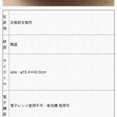
生
産
京都府京都市
地
材
陶器
質
サ
イ
ズ
size :
φ15.0
×H2.0cm
ｃ
ｍ
電
子
電子レンジ使用不可・食洗機 使用可
機
器