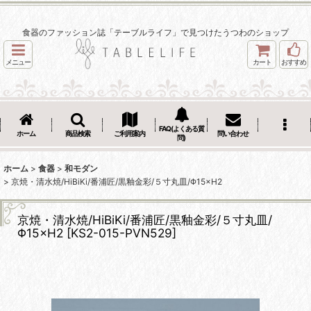
食器のファッション誌「テーブルライフ」で見つけたうつわのショップ
メニュー
カート
おすすめ
FAQ(よくある質
ホーム
商品検索
ご利用案内
問い合わせ
問)
ホーム
>
食器
>
和モダン
>
京焼・清水焼/HiBiKi/番浦匠/黒釉金彩/５寸丸皿/Φ15×H2
京焼・清水焼/HiBiKi/番浦匠/黒釉金彩/５寸丸皿/
Φ15×H2
[
KS2-015-PVN529
]