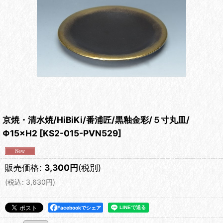
京焼・清水焼/HiBiKi/番浦匠/黒釉金彩/５寸丸皿/
Φ15×H2
[
KS2-015-PVN529
]
販売価格
:
3,300
円
(税別)
(
税込
:
3,630
円
)
Facebookでシェア