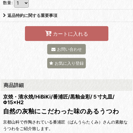
数量
:
返品特約に関する重要事項
カートに入れる
お問い合わせ
お気に入り登録
商品詳細
京焼・清水焼/HiBiKi/番浦匠/黒釉金彩/５寸丸皿/
Φ15×H2
自然の灰釉にこだわった味のあるうつわ
京都山科で作陶されている番浦匠（ばんうらたくみ）さんの素敵な
うつわをご紹介致します。