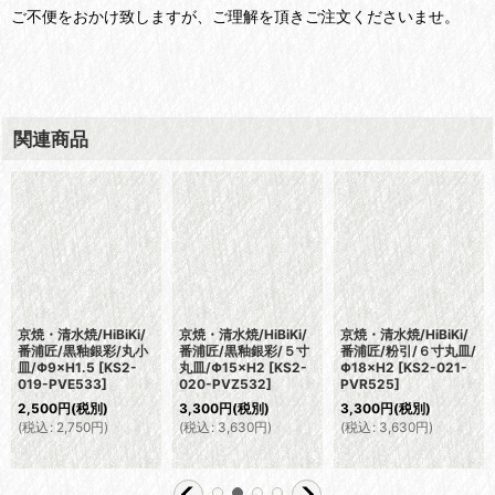
ご不便をおかけ致しますが、ご理解を頂きご注文くださいませ。
関連商品
京焼・清水焼/HiBiKi/
京焼・清水焼/HiBiKi/
京焼・清水焼/HiBiKi/
番浦匠/黒釉銀彩/丸小
番浦匠/黒釉銀彩/５寸
番浦匠/粉引/６寸丸皿/
皿/Φ9×H1.5
[
KS2-
丸皿/Φ15×H2
[
KS2-
Φ18×H2
[
KS2-021-
019-PVE533
]
020-PVZ532
]
PVR525
]
2,500
円
(税別)
3,300
円
(税別)
3,300
円
(税別)
(
税込
:
2,750
円
)
(
税込
:
3,630
円
)
(
税込
:
3,630
円
)