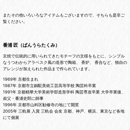
またその他いろいろなアイテムもございますので、そちらも是非ご
覧ください。
番浦 匠（ばんうらたくみ）
京焼で伝統的に用いられてきたモチーフの文様をもとに、シンプル
なうつわからアラベスク風の造形で陶箱、 香炉、 香合など、独自の
アレンジが加えられた作品まで作られています。
1969年 京都生まれ
1987年 京都市立銅駝美術工芸高等学校 陶芸科卒業
1991年 京都精華大学美術学部造形学科 陶芸専攻卒業 大学卒業後、
叔父・番浦史郎に師事
1996年 京都市山科区勧修寺の地にて開窯
2005年 三軌展 入賞 三軌会 会友 京都、神戸、横浜、東京など各地
にて個展