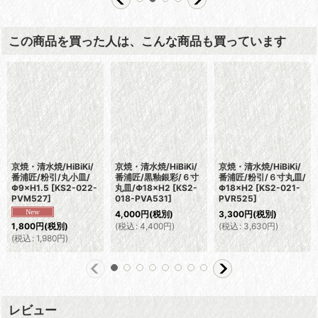
この商品を買った人は、こんな商品も買っています
京焼・清水焼/HiBiKi/
京焼・清水焼/HiBiKi/
京焼・清水焼/HiBiKi/
番浦匠/粉引/丸小皿/
番浦匠/黒釉銀彩/６寸
番浦匠/粉引/６寸丸皿/
Φ9×H1.5
[
KS2-022-
丸皿/Φ18×H2
[
KS2-
Φ18×H2
[
KS2-021-
PVM527
]
018-PVA531
]
PVR525
]
4,000
円
(税別)
3,300
円
(税別)
(
税込
:
4,400
円
)
(
税込
:
3,630
円
)
1,800
円
(税別)
(
税込
:
1,980
円
)
レビュー